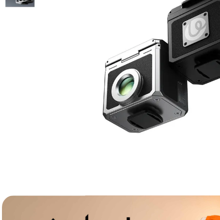
lavaliera
6
.
sony fx
7
.
card memorie
8
.
dji mic mini
9
.
dji osmo
10
.