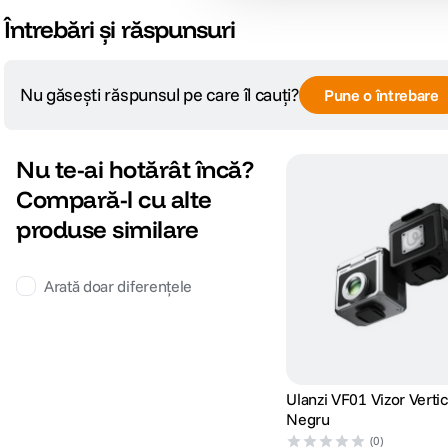
Întrebări și răspunsuri
Nu găsești răspunsul pe care îl cauți?
Pune o întrebare
Nu te-ai hotărât încă?
Compară-l cu alte
produse similare
Arată doar diferențele
Ulanzi VF01 Vizor Vertic
Negru
(0)