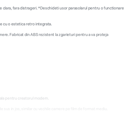
 clara, fara distrageri. *Deschideti usor parasolarul pentru o functionare
cu o estetica retro integrata.
ere. Fabricat din ABS rezistent la zgarieturi pentru a va proteja
rala pentru creatorul modern.
e sus in jos, similar cu vechile camere pe film de format mediu.