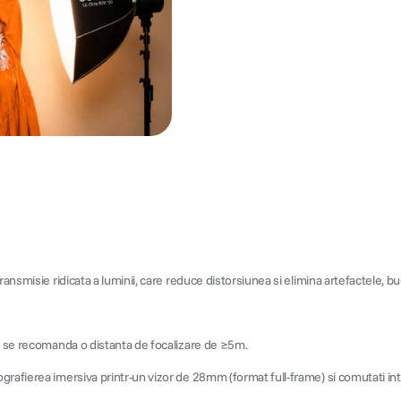
ransmisie ridicata a luminii, care reduce distorsiunea si elimina artefactele, 
a, se recomanda o distanta de focalizare de ≥5m.
grafierea imersiva printr-un vizor de 28mm (format full-frame) si comutati i