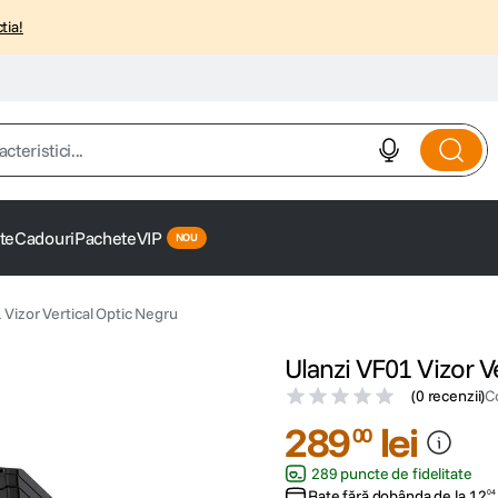
tia!
istici...
te
Cadouri
Pachete
VIP
 Vizor Vertical Optic Negru
Ulanzi VF01 Vizor V
(
0 recenzii
)
C
289
lei
00
289 puncte de fidelitate
Rate fără dobânda de la
12
04