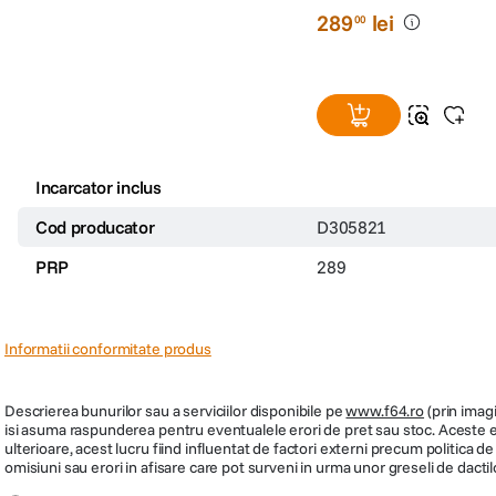
289
lei
00
Incarcator inclus
Cod producator
D305821
PRP
289
Informatii conformitate produs
Descrierea bunurilor sau a serviciilor disponibile pe
www.f64.ro
(prin imagi
isi asuma raspunderea pentru eventualele erori de pret sau stoc. Aceste ero
ulterioare, acest lucru fiind influentat de factori externi precum politica 
omisiuni sau erori in afisare care pot surveni in urma unor greseli de dactil