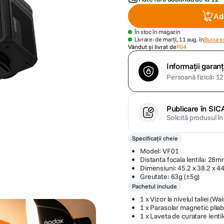
Ad
În stoc în magazin
Livrare: de marți, 11 aug. în
Bucures
Vândut și livrat de
F64
Informații garanț
Persoană fizică: 12 
Publicare în SIC
Solicită produsul î
Specificații cheie
Model: VF01
Distanta focala lentila: 28
Dimensiuni: 45.2 x 38.2 x 
Greutate: 63g (±5g)
Pachetul include
1 x Vizor la nivelul taliei (W
1 x Parasolar magnetic pliab
1 x Laveta de curatare lenti