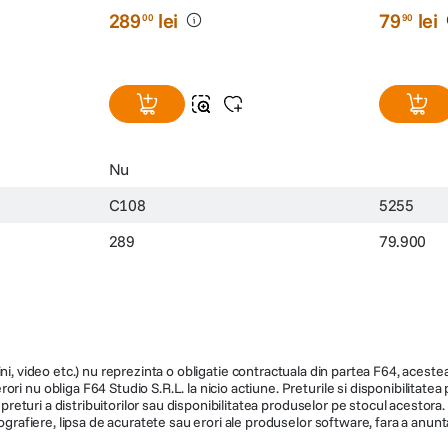
289
lei
79
lei
00
90
Nu
C108
5255
289
79.900
ni, video etc.) nu reprezinta o obligatie contractuala din partea F64, acestea 
ri nu obliga F64 Studio S.R.L. la nicio actiune. Preturile si disponibilitate
de preturi a distribuitorilor sau disponibilitatea produselor pe stocul acesto
ografiere, lipsa de acuratete sau erori ale produselor software, fara a anunta