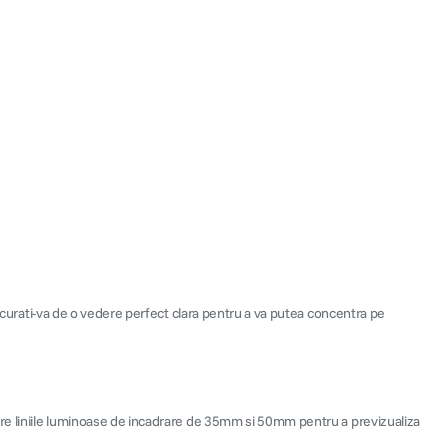
bucurati-va de o vedere perfect clara pentru a va putea concentra pe
ntre liniile luminoase de incadrare de 35mm si 50mm pentru a previzualiza