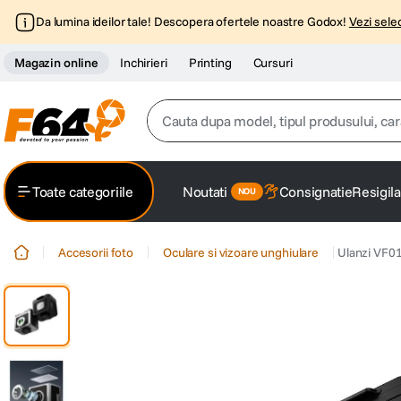
Da lumina ideilor tale! Descopera ofertele noastre Godox!
Vezi selec
Magazin online
Inchirieri
Printing
Cursuri
Cauta dupa model, tipul produsului, caracter
Top Cautari
Toate categoriile
Noutati
Consignatie
Resigila
canon g7x
1
.
Accesorii foto
Oculare si vizoare unghiulare
Ulanzi VF01
trepied
2
.
trepied telefon
3
.
peak design
4
.
canon sx740 hs
5
.