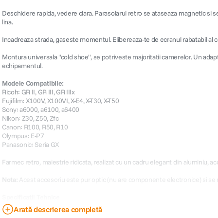
Deschidere rapida, vedere clara. Parasolarul retro se ataseaza magnetic si se
lina.
Incadreaza strada, gaseste momentul. Elibereaza-te de ecranul rabatabil al 
Montura universala "cold shoe", se potriveste majoritatii camerelor. Un adapt
echipamentul.
Modele Compatibile:
Ricoh: GR II, GR III, GR IIIx
Fujifilm: X100V, X100VI, X-E4, X-T30, X-T50
Sony: a6000, a6100, a6400
Nikon: Z30, Z50, Zfc
Canon: R100, R50, R10
Olympus: E-P7
Panasonic: Seria GX
Farmec retro, maiestrie ridicata, realizat cu un cadru elegant din aluminiu, 
Nota:
Acest accesoriu este pur optic (nu are componente electronice) si se m
Specificatii Tehnice
Brand: Ulanzi
Arată descrierea completă
Model: VF01