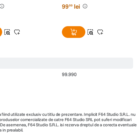
99
lei
99
99.990
fiind utilizate exclusiv cu titlu de prezentare. Implicit F64 Studio S.R.L. nu
a produselor comercializate de catre F64 Studio SRL pot suferi modificari
ra. De asemenea, F64 Studio S.R.L. isi rezerva dreptul de a corecta eventuale
 in prealabil.