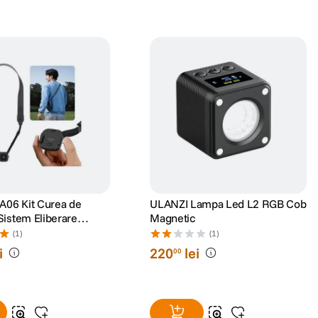
A06 Kit Curea de
ULANZI Lampa Led L2 RGB Cob
istem Eliberare
Magnetic
036
(1)
(1)
i
220
lei
00