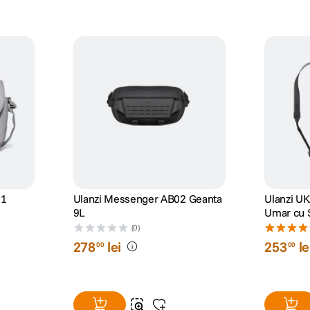
01
Ulanzi Messenger AB02 Geanta
Ulanzi UK
9L
Umar cu S
Rapida C
(0)
278
lei
253
le
00
00