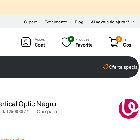
Suport
Evenimente
Blog
Ai nevoie de ajutor?
0
Produse
0
In
Cont
Favorite
Cos
Oferte special
ertical Optic Negru
Compara
od
:
125093877
lei
Vezi detalii