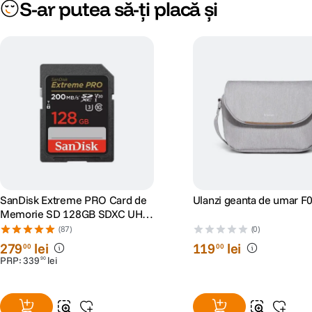
S-ar putea să-ți placă și
SanDisk Extreme PRO Card de
Ulanzi geanta de umar F
Memorie SD 128GB SDXC UHS-
I Class 10 U3 V30 + 2 Ani
(87)
(0)
RescuePRO Deluxe
279
lei
119
lei
00
00
PRP:
339
lei
90