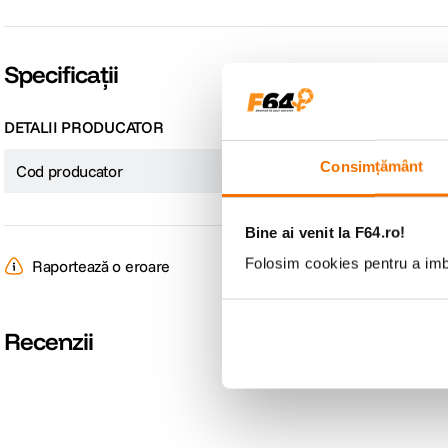
Distanta focala lentila: 28mm
Dimensiuni: 45.2 x 38.2 x 44.2 mm
Greutate: 63g (±5g)
Specificații
DETALII PRODUCATOR
Consimțământ
Cod producator
D305821
Bine ai venit la F64.ro!
Folosim cookies pentru a imbu
Raportează o eroare
Recenzii