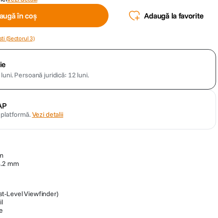
augă în coș
Adaugă la favorite
ti (Sectorul 3)
ie
luni.
Persoană juridică: 12 luni.
AP
n platformă.
Vezi detalii
mm
44.2 mm
aist-Level Viewfinder)
il
le