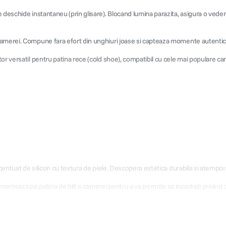
 deschide instantaneu (prin glisare). Blocand lumina parazita, asigura o vedere
camerei. Compune fara efort din unghiuri joase si capteaza momente autentice 
or versatil pentru patina rece (cold shoe), compatibil cu cele mai populare cam
accentuat de silicon cu textura de piele. Descopera estetica durabila si atempo
onteaza pe patina de blit a camerei pentru a va permite sa incadrati privind d