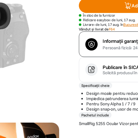
Ad
În stoc de la furnizor
Ridicare easybox: de luni, 17 aug.
Livrare: de luni, 17 aug. în
Bucuresti
Vândut și livrat de
F64
Informații garanț
Persoană fizică: 24 
Publicare în SIC
Solicită produsul î
Specificații cheie
Design moale pentru reduce
Impiedica patrunderea lumini
Pentru Sony Alpha 1 / 7 / 9
Design snap-on, usor de mo
Pachetul include
SmallRig 5255 Ocular Vizor pent