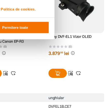
i
Politica de cookies.
Permitere toate
 Ocular Rezistent la
Sony DVF-EL1 Vizor OLED
u Canon EP-R3
(0)
(0)
i
3
.
879
lei
00
unghiular
DVFEL1B.CE7