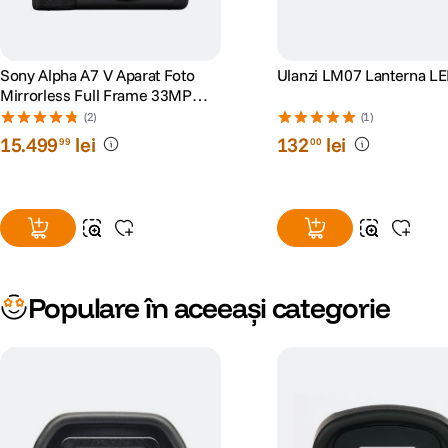
Sony Alpha A7 V Aparat Foto
Ulanzi LM07 Lanterna L
Mirrorless Full Frame 33MP
Video 4K
(2)
(1)
15
.
499
lei
132
lei
99
00
Populare în aceeași categorie