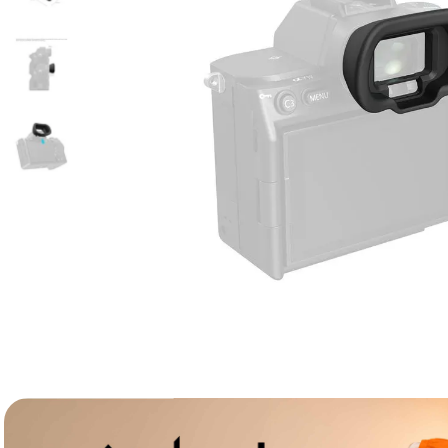
lavaliera
6
.
sony fx
7
.
card memorie
8
.
dji mic mini
9
.
dji osmo
10
.