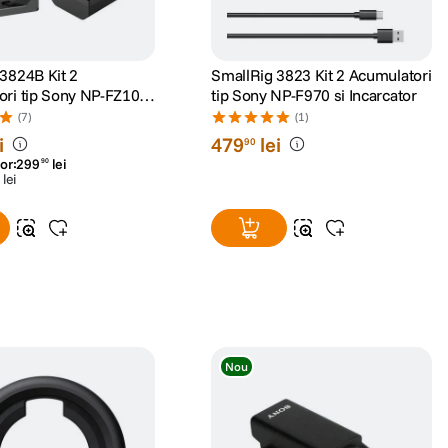
3824B Kit 2
SmallRig 3823 Kit 2 Acumulatori
ori tip Sony NP-FZ100
tip Sony NP-F970 si Incarcator
tor
(7)
(1)
i
479
lei
90
or:
299
lei
90
lei
Nou