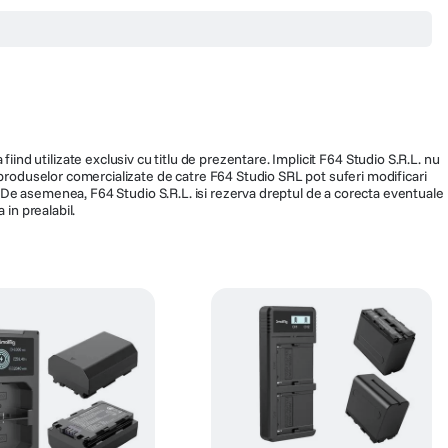
fiind utilizate exclusiv cu titlu de prezentare. Implicit F64 Studio S.R.L. nu
a produselor comercializate de catre F64 Studio SRL pot suferi modificari
ra. De asemenea, F64 Studio S.R.L. isi rezerva dreptul de a corecta eventuale
 in prealabil.