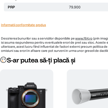
PRP
79.900
Informatii conformitate produs
Descrierea bunurilor sau a serviciilor disponibile pe
www.f64.ro
(prin imagi
isi asuma raspunderea pentru eventualele erori de pret sau stoc. Aceste ero
ulterioare, acest lucru fiind influentat de factori externi precum politica 
omisiuni sau erori in afisare care pot surveni in urma unor greseli de dactil
S-ar putea să-ți placă și