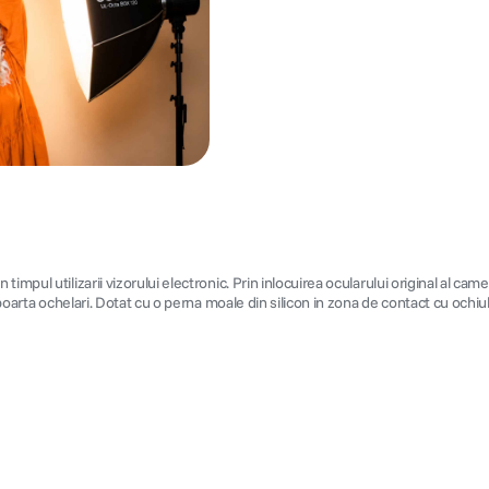
impul utilizarii vizorului electronic. Prin inlocuirea ocularului original al c
poarta ochelari. Dotat cu o perna moale din silicon in zona de contact cu ochiul