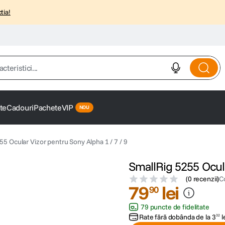
tia!
istici...
te
Cadouri
Pachete
VIP
55 Ocular Vizor pentru Sony Alpha 1 / 7 / 9
SmallRig 5255 Ocula
(
0 recenzii
)
C
79
lei
90
79 puncte de fidelitate
Rate fără dobânda de la
3
l
32