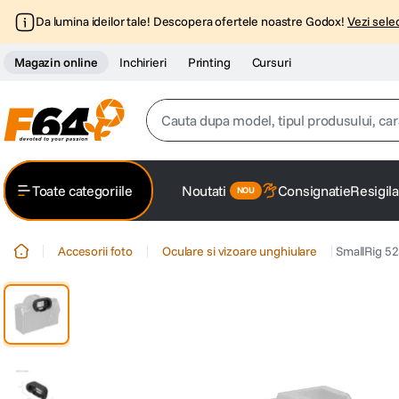
Da lumina ideilor tale! Descopera ofertele noastre Godox!
Vezi selec
Magazin online
Inchirieri
Printing
Cursuri
Cauta dupa model, tipul produsului, caracter
Top Cautari
Toate categoriile
Noutati
Consignatie
Resigila
canon g7x
1
.
Accesorii foto
Oculare si vizoare unghiulare
SmallRig 52
trepied
2
.
trepied telefon
3
.
peak design
4
.
canon sx740 hs
5
.