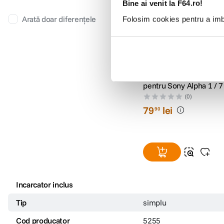
Bine ai venit la F64.ro!
Arată doar diferențele
Folosim cookies pentru a imbu
SmallRig 5255 Ocular V
pentru Sony Alpha 1 / 7 
(0)
79
lei
90
Incarcator inclus
Tip
simplu
Cod producator
5255