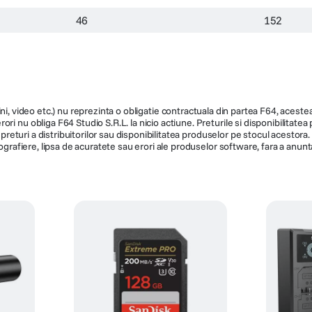
46
152
ni, video etc.) nu reprezinta o obligatie contractuala din partea F64, acestea 
ri nu obliga F64 Studio S.R.L. la nicio actiune. Preturile si disponibilitate
de preturi a distribuitorilor sau disponibilitatea produselor pe stocul acesto
ografiere, lipsa de acuratete sau erori ale produselor software, fara a anunta