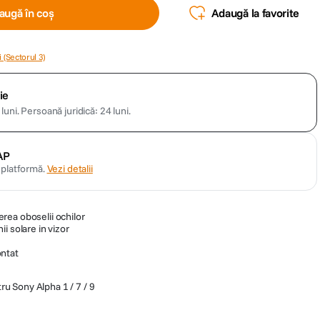
augă în coș
Adaugă la favorite
 (Sectorul 3)
ie
luni.
Persoană juridică: 24 luni.
AP
n platformă.
Vezi detalii
rea oboselii ochilor
i solare in vizor
ntat
ru Sony Alpha 1 / 7 / 9