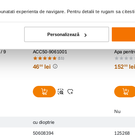
natati experienta de navigare. Pentru detalii te rugam sa citest
Personalizează
izor
Ocular Canon EB (Eyecup)
Think Tank
/ 9
ACC50-9061001
Apa pentr
(11)
46
lei
152
le
00
00
Nu
cu dioptrie
50608394
125268