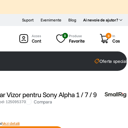
Suport
Evenimente
Blog
Ai nevoie de ajutor?
0
Produse
0
In
Cont
Favorite
Cos
Oferte special
r Vizor pentru Sony Alpha 1 / 7 / 9
Compara
od
:
125095370
ei
Vezi detalii