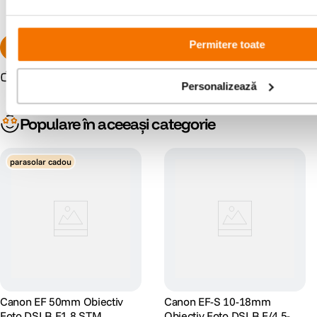
Permitere toate
Resigilat
de la
4
.
274
lei
99
Personalizează
Populare în aceeași categorie
parasolar cadou
Canon EF 50mm Obiectiv
Canon EF-S 10-18mm
Foto DSLR F1.8 STM
Obiectiv Foto DSLR F/4.5-5.6