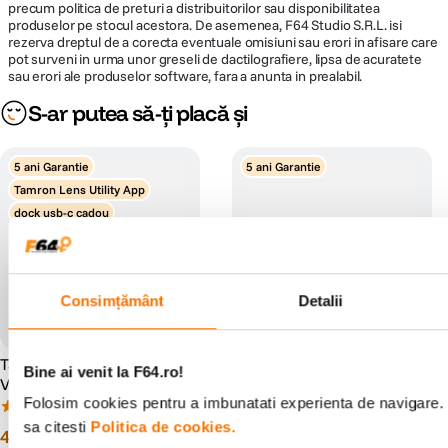
precum politica de preturi a distribuitorilor sau disponibilitatea
produselor pe stocul acestora. De asemenea, F64 Studio S.R.L. isi
rezerva dreptul de a corecta eventuale omisiuni sau erori in afisare care
pot surveni in urma unor greseli de dactilografiere, lipsa de acuratete
sau erori ale produselor software, fara a anunta in prealabil.
S-ar putea să-ți placă și
5 ani Garantie
5 ani Garantie
Tamron Lens Utility App
dock usb-c cadou
Consimțământ
Detalii
Tamron 28-75mm F2.8 Di III
Tamron 18-300mm Obiectiv
Bine ai venit la F64.ro!
VXD G2 Obiectiv Foto
Foto Mirrorless F3.5-6.3 Di
Mirrorless Montura Z
III-A VC VXD Montura Sony E
Folosim cookies pentru a imbunatati experienta de navigare. 
(3)
(7)
sa citesti
Politica de cookies.
4
.
499
lei
3
.
399
lei
99
99