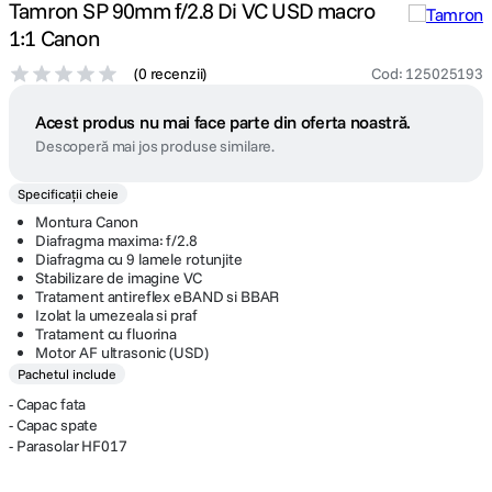
Tamron SP 90mm f/2.8 Di VC USD macro
1:1 Canon
(
0 recenzii
)
Cod
:
125025193
Acest produs nu mai face parte din oferta noastră.
Descoperă mai jos produse similare.
Specificații cheie
Montura Canon
Diafragma maxima: f/2.8
Diafragma cu 9 lamele rotunjite
Stabilizare de imagine VC
Tratament antireflex eBAND si BBAR
Izolat la umezeala si praf
Tratament cu fluorina
Motor AF ultrasonic (USD)
Pachetul include
- Capac fata
- Capac spate
- Parasolar HF017