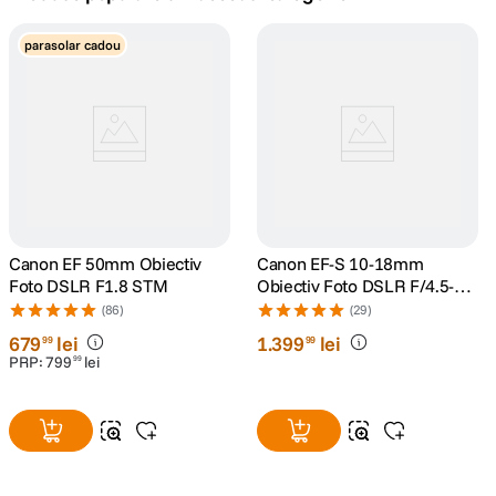
lavaliera
parasolar cadou
5
.
canon sx740 hs
6
.
card memorie
7
.
sony fx
8
.
dji mic mini
Canon EF 50mm Obiectiv
9
.
Canon EF-S 10-18mm
Foto DSLR F1.8 STM
Obiectiv Foto DSLR F/4.5-5.6
IS STM
dji osmo pocket 4
(86)
(29)
10
.
679
lei
1
.
399
lei
99
99
PRP:
799
lei
99