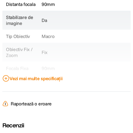
Distanta focala
90mm
Stabilizare de
Da
imagine
Tip Obiectiv
Macro
Obiectiv Fix /
Fix
Zoom
Focala Fixa
90mm
Vezi mai multe specificații
Unghi de
27°2'-17°37'
cuprindere
Raport marire
1:1
Raportează o eroare
Nr. lamele
9
diafragma
Recenzii
Diafragma