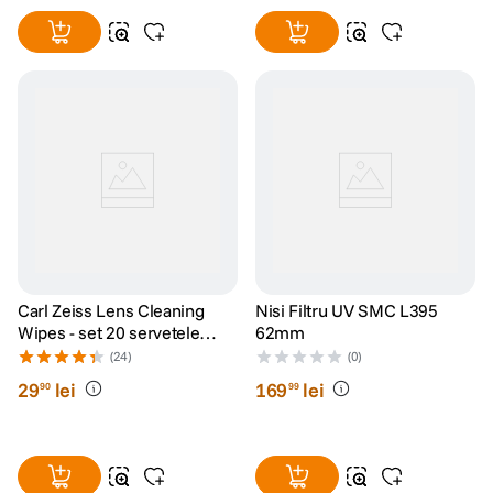
Carl Zeiss Lens Cleaning
Nisi Filtru UV SMC L395
Wipes - set 20 servetele
62mm
umede
(24)
(0)
29
lei
169
lei
90
99