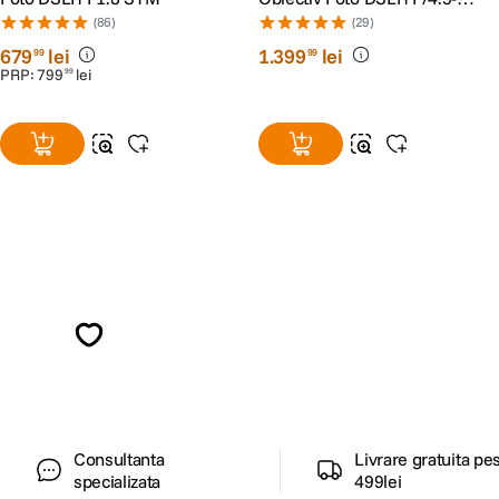
IS STM
(86)
(29)
679
lei
1
.
399
lei
99
99
PRP:
799
lei
99
Alatura-te comunitatii creatorilor
Descopera inspiratie, recomandari utile,
ghiduri foto-video si oferte pregatite special
pentru tine.
Consultanta
Livrare gratuita pe
specializata
499lei