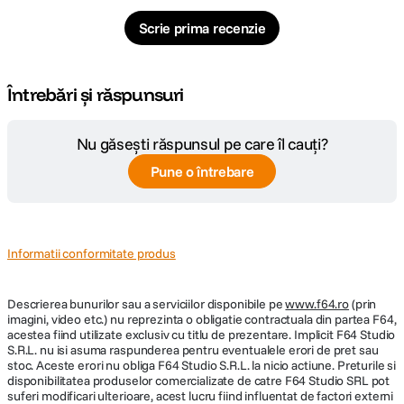
f/2.8
Maxima
Scrie prima recenzie
Diafragma maxima: f/2.8Diafragma
Plaja diafragme
minima: f/32
Întrebări și răspunsuri
Tip Focalizare
Autofocus
Nu găsești răspunsul pe care îl cauți?
DIMENSIUNE / GREUTATE:
Pune o întrebare
Diametru
79 mm
maxim
Informatii conformitate produs
Lungime
117 mm
Descrierea bunurilor sau a serviciilor disponibile pe
Greutate
619 g
www.f64.ro
(prin
imagini, video etc.) nu reprezinta o obligatie contractuala din partea F64,
acestea fiind utilizate exclusiv cu titlu de prezentare. Implicit F64 Studio
S.R.L. nu isi asuma raspunderea pentru eventualele erori de pret sau
DETALII PRODUCATOR
stoc. Aceste erori nu obliga F64 Studio S.R.L. la nicio actiune. Preturile si
disponibilitatea produselor comercializate de catre F64 Studio SRL pot
suferi modificari ulterioare, acest lucru fiind influentat de factori externi
Cod producator
F017E