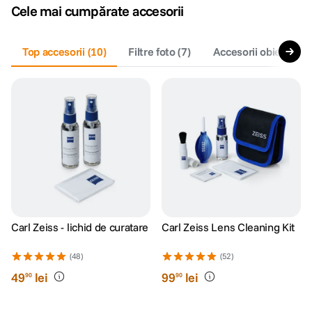
Cele mai cumpărate accesorii
Top accesorii
(
10
)
Filtre foto
(
7
)
Accesorii obiective f
Carl Zeiss - lichid de curatare
Carl Zeiss Lens Cleaning Kit
(48)
(52)
49
lei
99
lei
90
90