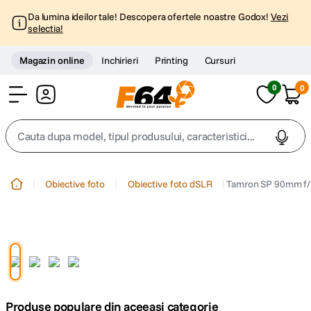
Da lumina ideilor tale! Descopera ofertele noastre Godox!
Vezi
selectia!
Magazin online
Inchirieri
Printing
Cursuri
0
0
Cont
Cauta dupa model, tipul produsului, caracteristici...
Top Cautari
Obiective foto
Obiective foto dSLR
Tamron SP 90mm f/2
canon g7x
1
.
trepied
2
.
trepied telefon
3
.
Produse populare din aceeasi categorie
peak design
4
.