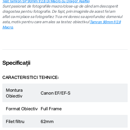
Test Tamron SP 90mm f/2.8 Di Macro cu Drago? Asaftei
Sunt pasionat de fotografiile macro/close-up de când am descoperit
dragostea pentru fotografie. De fapt, prin imaginile de acest fel am
aflat ca-mi place sa fotografiez ?i ca-mi doresc sa aprofundez domeniul
asta, motiv pentru care am ales sa testez obiectivul
Tamron 90mm f/2.8
Macro.
Specificații
CARACTERISTICI TEHNICE:
Montura
Canon EF/EF-S
Obiectiv
Format Obiectiv
Full Frame
Filet filtru
62mm