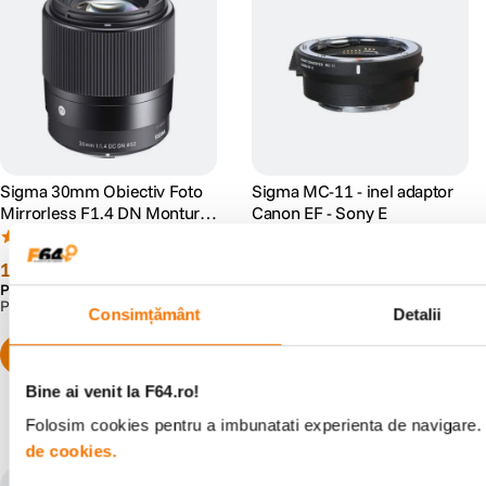
Sigma 30mm Obiectiv Foto
Sigma MC-11 - inel adaptor
Mirrorless F1.4 DN Montura
Canon EF - Sony E
Sony E
(40)
(4)
1
.
689
lei
1
.
321
lei
99
99
Preț anterior:
1
.
899
lei
99
PRP:
1
.
880
lei
99
Consimțământ
Detalii
Bine ai venit la F64.ro!
Populare în aceeași categorie
Folosim cookies pentru a imbunatati experienta de navigare. P
de cookies.