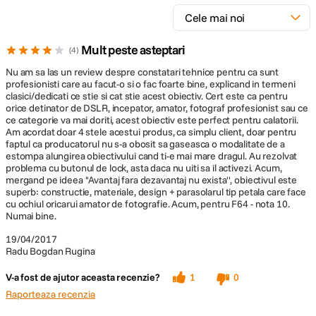
Mult peste asteptari
4
Nu am sa las un review despre constatari tehnice pentru ca sunt
profesionisti care au facut-o si o fac foarte bine, explicand in termeni
clasici/dedicati ce stie si cat stie acest obiectiv. Cert este ca pentru
orice detinator de DSLR, incepator, amator, fotograf profesionist sau ce
ce categorie va mai doriti, acest obiectiv este perfect pentru calatorii.
Am acordat doar 4 stele acestui produs, ca simplu client, doar pentru
faptul ca producatorul nu s-a obosit sa gaseasca o modalitate de a
estompa alungirea obiectivului cand ti-e mai mare dragul. Au rezolvat
problema cu butonul de lock, asta daca nu uiti sa il activezi. Acum,
mergand pe ideea ''Avantaj fara dezavantaj nu exista'', obiectivul este
superb: constructie, materiale, design + parasolarul tip petala care face
cu ochiul oricarui amator de fotografie. Acum, pentru F64 - nota 10.
Numai bine.
19/04/2017
Radu Bogdan Rugina
V-a fost de ajutor aceasta recenzie?
1
0
Raporteaza recenzia