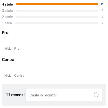
4 stele
11
Plaja diafragme
f/3.5-6.3f/22
3 stele
0
Tip Focalizare
Autofocus
2 stele
0
1 stea
0
DIMENSIUNE / GREUTATE:
Pro
Diametru
73.5mm
maxim
Niciun Pro
Lungime
88.6 mm
Contra
Greutate
aproximativ 470g
Niciun Contra
11 recenzii