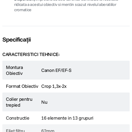
ridicata a acestui obiectiv si mentin scazut nivelul aberatiilor
cromatice
Specificații
CARACTERISTICI TEHNICE:
Montura
Canon EF/EF-S
Obiectiv
Format Obiectiv
Crop 1,3x-2x
Colier pentru
Nu
trepied
Constructie
16 elemente in 13 grupuri
Filet filtru
62mm