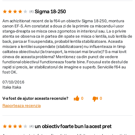
Sigma 18-250
4
Am achizitionat recent de la f64 un obiectiv Sigma 18-250, montura
canon EF-S. Am constatat a doua zi de la primire ca miscandu-l usor
stanga-dreapta se misca ceva zgomotos in interiorul sau. La o privire
atenta se observa ca in partea din spate se misca o lentila, sub lentila de
back, parca ar fi suspendata, probabil lentila stabilizatoare. Aceasta
miscare a lentilei suspendate (stabilizatoare) nu influenteaza in timp
calitatea obiectivului (la transport, la miscari mai bruste)? S-a mai lovit
cineva de aceasta problema? Mentionez ca din punct de vedere
functional obiectivul functioneaza foarte bine. Focusul este destul de
rapid si precis, iar stabilizatorul de imagine e superb. Serviciile f64 au
fost OK.
07/10/2016
Itaka Itaka
V-a fost de ajutor aceasta recenzie?
0
0
Raporteaza recenzia
un obiectiv foarte bun la acest pret
4