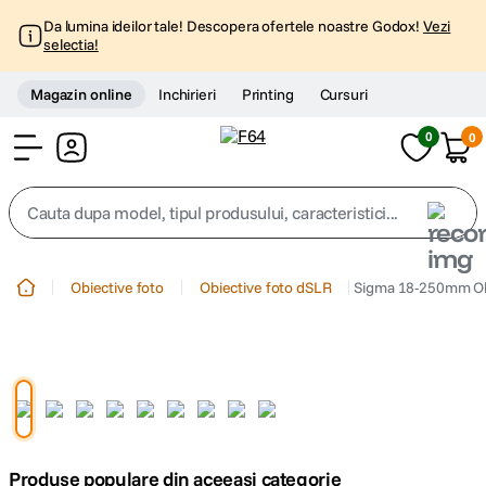
Da lumina ideilor tale! Descopera ofertele noastre Godox!
Vezi
selectia!
Magazin online
Inchirieri
Printing
Cursuri
0
0
Cont
Cauta dupa model, tipul produsului, caracteristici...
Top Cautari
Obiective foto
Obiective foto dSLR
Sigma 18-250mm Obi
canon g7x
1
.
trepied
2
.
trepied telefon
3
.
Produse populare din aceeasi categorie
peak design
4
.