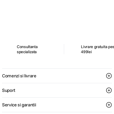
Alatura-te comunitatii creatorilor
Descopera inspiratie, recomandari utile,
ghiduri foto-video si oferte pregatite special
pentru tine.
Consultanta
Livrare gratuita pe
specializata
499lei
Comenzi si livrare
Suport
Service si garantii