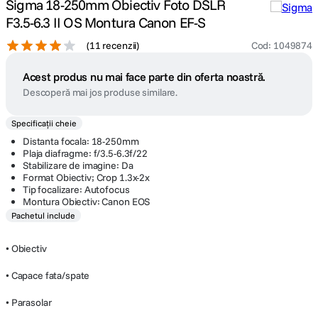
Sigma 18-250mm Obiectiv Foto DSLR
F3.5-6.3 II OS Montura Canon EF-S
(
11 recenzii
)
Cod
:
1049874
Acest produs nu mai face parte din oferta noastră.
Descoperă mai jos produse similare.
Specificații cheie
Distanta focala: 18-250mm
Plaja diafragme: f/3.5-6.3f/22
Stabilizare de imagine: Da
Format Obiectiv; Crop 1.3x-2x
Tip focalizare: Autofocus
Montura Obiectiv: Canon EOS
Pachetul include
• Obiectiv
• Capace fata/spate
• Parasolar