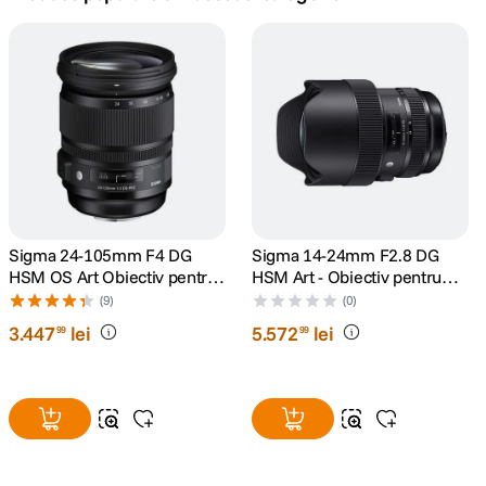
canon sx740 hs
5
.
lavaliera
6
.
ulanzi
7
.
godox
8
.
card memorie
Sigma 24-105mm F4 DG
Sigma 14-24mm F2.8 DG
9
.
HSM OS Art Obiectiv pentru
HSM Art - Obiectiv pentru
Nikon FX
Nikon FX
(9)
(0)
nou
10
.
3
.
447
lei
5
.
572
lei
99
99