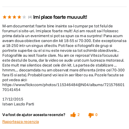
Imi place foarte muuuult!
4
M-am documentat foarte bine inainte sa-l cumpar pe tot felul de
forumuri si site-uri. Imi place foarte mult! Azi am reusit sa-l folosesc
prima data la un eveniment si pot sa spun ca m-a surprins! Pana acum
aveam doua obiective canon din kit 18-55 si 70-300. Este exceptional sa
ai 18-250 intr-un singus ofiectiv. Poti face si fotografii de grup si
portrete superbe cu el si nu este nevoie sa tot schimbi obiectivele...
Fotografiile au iesit foarte clare. Nu am ce reprosa! Viteza focusului
este destul de buna, dar la video se aude urat cum lucreaza motorasul.
Este mult mai silentios decat cele din kit. La partea de stabilizare ...
hmmm.... deocamdata nu am observat mare diferenta (intre cel 70-300
fara IS si asta). Probabil cand voi iesi in aer liber cu ea. Pozele facute se
pot vedea aici:
https://www.flickr.com/photos/115346484@N04/albums/721576601
70141454
17/12/2015
Istvan Laszlo Parti
V-a fost de ajutor aceasta recenzie?
2
0
Raporteaza recenzia