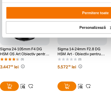
Permitere toate
Personalizează
Sigma 24-105mm F4 DG
Sigma 14-24mm F2.8 DG
HSM OS Art Obiectiv pentru
HSM Art - Obiectiv pentru
Nikon FX
Nikon FX
(9)
(0)
3
.
447
lei
5
.
572
lei
99
99