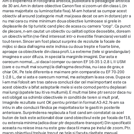
Am o experienta in fotografia artistica, publicitara si pedagogie artistica
de 30 ani. Am in dotare obiective Canon fixe si zoom-uri din clasa L (in
marea majoritate cu luminozitate fixa). M-am hotarat sa cumpar acest
obiectiv all around (categorie mult mai joasa decat ce am in dotare) ptr a
nu mai cara cu mine minimum doua obiective luminoase si grele in
deplasarile de tip turistic cand plec de acasa cu camera ''crop''. Ca punct
de plecare, n-am cautat un obiectiv cu calitati optice deosebite, doream
un obiectiv ieftin (ne-fiind interesat intr-o investitie financiara) versatil si
tout-teren. Sincer am fost placut surprins de rezolutie la focale de
mijloc si daca diafragma este inchisa cu doua trepte e foarte bine,
aproape ca obiectivele din clasa profi. La extreme (tele si grandangular)
imaginea e usor difuza. in special la marginile imaginii. Dar asta e
oarecum normal.....si daca-l compar cu canon EF 16-35 1:2.8 L II USM
(care e cu mult mai scump) la diafragma deschisa, nu-i asa de grav, e
chiar OK. Pe tele diferenta e mai mare prin comparatie cu EF 70-200
1:2.8 L, dar si asta e oarecum normal, ma asteptam la asa ceva. Dupa ce
l-am mai folosit am tras cateva concluzii dar cel mai important este ca
acest obiectiv a bifat asteptarile mele si este comod pentru deplasari
mai lungi (spatele tau iti va multumii). E mult mai bine ptr senzor daca nu
esti obligat sa schimbi obiectivele in conditii de teren si mult praf,
Imaginile rezultate sunt OK pentru printari in format A3-A2. N-am sa
intru in alte concluzii fiindca pe majoritatea lor le gasiti in posterile
anterioare. Surprinderea neplacuta a fost cand am constatat ca acel
buton de lock este actionabil doar cand obiectivul este pe focala de f18,
cu extensia minima (adica doar ptr depozitare-transport) Din specificatii
aceasta nu reiese insa nu este grav daca tii mana pe inelul de zoom. Ptr.
macro obiectivul trebuie trecut pe tele si facuta claritate manual.