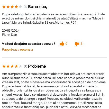
Buna ziua,
4
Dupa indelungi tatonari am decis sa iau acest obiectiv si nu regret.Este
exact ce mi-am dorit si chiar mai mult de atat.Calitate maxima ''Made in
Japan''.Livrare in jud. Galati in 18 ore.Multumes F64!
20/03/2014
Florin Dan
V-a fost de ajutor aceasta recenzie?
0
3
Raporteaza recenzia
Probleme
4
Am cumparat zilele trecute acest obiectiv. Intr-adevar are caracteristici
bune si sunt reale. Cu toate astea, se pare ca am o problema cu el si as
vrea un sfat, poate cineva s-a mai confruntat cu acest gen de problema.
Dupa ce l-am tot testat, fara sa vreau, am tinut aparatul in mana cu
obiectivul orientat in jos si am observat ca a inceput sa se lungeasca
singur! Acelasi lucru se intampla si daca este la focala maxima si il tin in
sus, acesta de strange singur! Precizez ca obiectivul functioneaza in
rest perfect, focusul merge, zoom-ul de asemenea, stabilizarea si ea,
absolut totul e functional, mai putin faza asta... As vrea macar atat sa