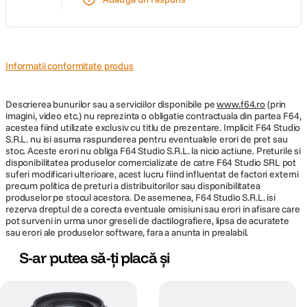
Informatii conformitate produs
Descrierea bunurilor sau a serviciilor disponibile pe
www.f64.ro
(prin
imagini, video etc.) nu reprezinta o obligatie contractuala din partea F64,
acestea fiind utilizate exclusiv cu titlu de prezentare. Implicit F64 Studio
S.R.L. nu isi asuma raspunderea pentru eventualele erori de pret sau
stoc. Aceste erori nu obliga F64 Studio S.R.L. la nicio actiune. Preturile si
disponibilitatea produselor comercializate de catre F64 Studio SRL pot
suferi modificari ulterioare, acest lucru fiind influentat de factori externi
precum politica de preturi a distribuitorilor sau disponibilitatea
produselor pe stocul acestora. De asemenea, F64 Studio S.R.L. isi
rezerva dreptul de a corecta eventuale omisiuni sau erori in afisare care
pot surveni in urma unor greseli de dactilografiere, lipsa de acuratete
sau erori ale produselor software, fara a anunta in prealabil.
S-ar putea să-ți placă și