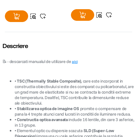
Descriere
📝 - descarcati manualul de utilizare de
aici
•
TSC (Thermally Stable Composite)
, care este incorporat in
constructia obiectivului si este des comparat cu policarbonatul, are
un grad mare de elasticitate si nu se contracta la conditii extreme
de temperatura. Dealtfel, TSC contribuile la dimensiunile reduse
ale obiectivului.
•
Stabilizarea optica de imagine OS
promite o compensare de
pana la 4 trepte atunci cand lucrati in conditii de iluminare redusa.
•
Constructia optica avansata
include 16 lentile, din care 3 asferice,
in 13 grupe.
• Elementul optic cu dispersie scazuta
SLD (Super-Low
Dispersion)
impreuna cu cele asferice contribuie la rezolutia