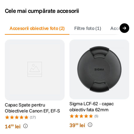
Cele mai cumpărate accesorii
Accesorii obiective foto
(
2
)
Filtre foto
(
1
)
Accesorii c
Sigma LCF-62 - capac
Capac Spate pentru
obiectiv fata 62mm
Obiectivele Canon EF, EF-S
(5)
(17)
39
lei
99
14
lei
99