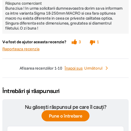
Răspuns comerciant
Buna ziua ! In urma solicitarii dumneavoastra dorim sa va informam
ca intre varianta Sigma 18-250mm MACRO si cea fara optiunea
macro nu exista diferente in ceea ce priveste calitatea optica.
Singura diferenta este dimensiunea, greutatea si diamentrul
filetului. O zi buna !
V-a fost de ajutor aceasta recenzie?
3
1
Raporteaza recenzia
afisarea recenziilor
1-10
Înapoi sus
Următorul
Întrebări și răspunsuri
Nu găsești răspunsul pe care îl cauți?
Pune o întrebare