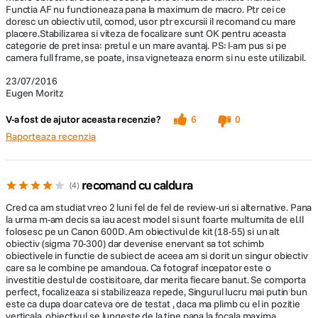
Functia AF nu functioneaza pana la maximum de macro. Ptr cei ce
doresc un obiectiv util, comod, usor ptr excursii il recomand cu mare
placere.Stabilizarea si viteza de focalizare sunt OK pentru aceasta
categorie de pret insa: pretul e un mare avantaj. PS: l-am pus si pe
camera full frame, se poate, insa vigneteaza enorm si nu este utilizabil.
23/07/2016
Eugen Moritz
V-a fost de ajutor aceasta recenzie?
6
0
Raporteaza recenzia
recomand cu caldura
4
Cred ca am studiat vreo 2 luni fel de fel de review-uri si alternative. Pana
la urma m-am decis sa iau acest model si sunt foarte multumita de el.Il
folosesc pe un Canon 600D. Am obiectivul de kit (18-55) si un alt
obiectiv (sigma 70-300) dar devenise enervant sa tot schimb
obiectivele in functie de subiect de aceea am si dorit un singur obiectiv
care sa le combine pe amandoua. Ca fotograf incepator este o
investitie destul de costisitoare, dar merita fiecare banut. Se comporta
perfect, focalizeaza si stabilizeaza repede, Singurul lucru mai putin bun
este ca dupa doar cateva ore de testat , daca ma plimb cu el in pozitie
verticala, obiectivul se lungeste de la tine pana la focala maxima.