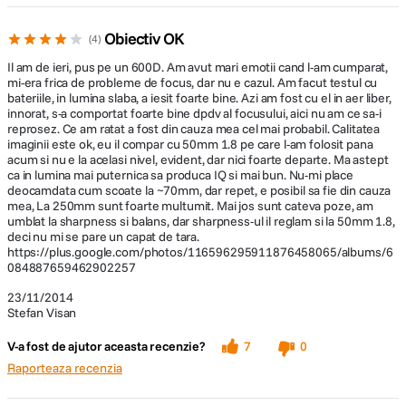
Obiectiv OK
4
Il am de ieri, pus pe un 600D. Am avut mari emotii cand l-am cumparat,
mi-era frica de probleme de focus, dar nu e cazul. Am facut testul cu
bateriile, in lumina slaba, a iesit foarte bine. Azi am fost cu el in aer liber,
innorat, s-a comportat foarte bine dpdv al focusului, aici nu am ce sa-i
reprosez. Ce am ratat a fost din cauza mea cel mai probabil. Calitatea
imaginii este ok, eu il compar cu 50mm 1.8 pe care l-am folosit pana
acum si nu e la acelasi nivel, evident, dar nici foarte departe. Ma astept
ca in lumina mai puternica sa produca IQ si mai bun. Nu-mi place
deocamdata cum scoate la ~70mm, dar repet, e posibil sa fie din cauza
mea, La 250mm sunt foarte multumit. Mai jos sunt cateva poze, am
umblat la sharpness si balans, dar sharpness-ul il reglam si la 50mm 1.8,
deci nu mi se pare un capat de tara.
https://plus.google.com/photos/116596295911876458065/albums/6
084887659462902257
23/11/2014
Stefan Visan
V-a fost de ajutor aceasta recenzie?
7
0
Raporteaza recenzia