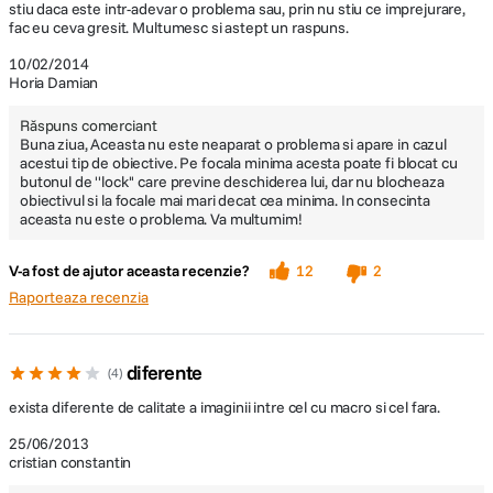
stiu daca este intr-adevar o problema sau, prin nu stiu ce imprejurare,
fac eu ceva gresit. Multumesc si astept un raspuns.
10/02/2014
Horia Damian
Răspuns comerciant
Buna ziua, Aceasta nu este neaparat o problema si apare in cazul
acestui tip de obiective. Pe focala minima acesta poate fi blocat cu
butonul de ''lock'' care previne deschiderea lui, dar nu blocheaza
obiectivul si la focale mai mari decat cea minima. In consecinta
aceasta nu este o problema. Va multumim!
V-a fost de ajutor aceasta recenzie?
12
2
Raporteaza recenzia
diferente
4
exista diferente de calitate a imaginii intre cel cu macro si cel fara.
25/06/2013
cristian constantin