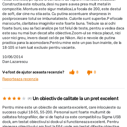
Constructia este robusta, desi nu pare a avea prea mult metal in
compozitie. Montura este sigur metalica.La focala de 200, este destul
de soft, dar cine nu stia asta. Cu putina accentuare sharpness in
postprocesare totul se imbunatateste. Culorile sunt superbe.P efocale
mai scurte, claritatea imaginilor este foarte buna. Trebuie sa ai ochi
foarte buni, sau sa faci analize pe tot felul de teste, pentru a vedea daca
este sau nu mai bun decat alte obiective.Zoom-ul se misca placut, nici
usor nici greu, invers dacat cel de pe Nikon. Aici e nevoie de putina
practica pana la acomodare.Pentru mine este un pas bun inainte, de la
18-105 si l-am luat exclusiv pentru vacante.
10/06/2014
Dan Lazarescu
V-a fost de ajutor aceasta recenzie?
8
0
Raporteaza recenzia
Un obiectiv de calitate la un pret excelent
4
Pentru mine este un obiectiv de vacanta excelent, care inlocuieste cu
success cuplul 18-55, 55-200. Personal sunt foarte multumit de
calitatea fotografiilor, dar si de faptul ca este compatibil cu Sigma USB
dock, am testat obiectivul si dock-ul si functioneaza excelent. Pentru
alegerea obiectivului am fost la F64 unde am testat diferite obiective