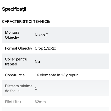
Specificații
Design optic de inalta performanta
CARACTERISTICI TEHNICE:
Capturati imagini de o calitate exceptionala in intregul interval zoom.
Pentru acest obiectiv s-au utilizat elemente asferice in combinatie cu
Montura
elemente cu dispersie ultraredusa pentru a elimina eficient aberatiile
Nikon F
Obiectiv
optice.
Format Obiectiv
Crop 1,3x-2x
Colier pentru
Nu
trepied
Constructie
16 elemente in 13 grupuri
Distanta minima
1
de focus
Filet filtru
62mm