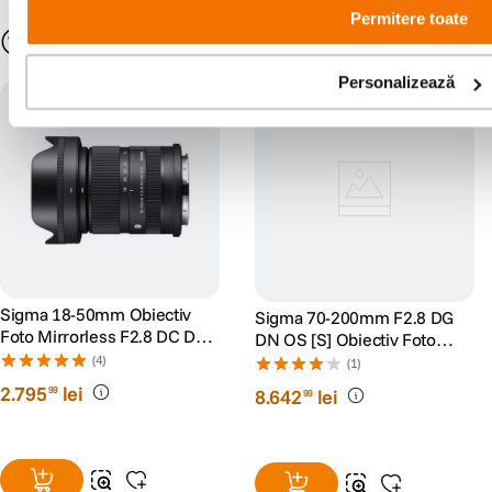
sau erori ale produselor software, fara a anunta in prealabil.
Permitere toate
S-ar putea să-ți placă și
Personalizează
filtru cadou
Sigma 18-50mm Obiectiv
Sigma 70-200mm F2.8 DG
Foto Mirrorless F2.8 DC DN
DN OS [S] Obiectiv Foto
Contemporary Montura Sony
Mirrorless Montura Sony E
(4)
(1)
E
2
.
795
lei
99
8
.
642
lei
99