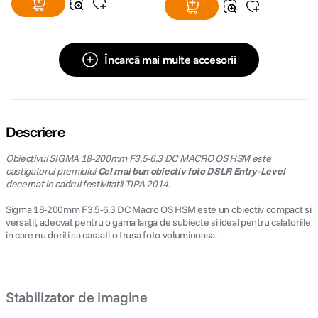
Încarcă mai multe accesorii
Descriere
Obiectivul SIGMA 18-200mm F3.5-6.3 DC MACRO OS HSM este
castigatorul premiului
Cel mai bun obiectiv foto DSLR Entry-Level
decernat in cadrul festivitatii TIPA 2014.
Sigma 18-200mm F3.5-6.3 DC Macro OS HSM este un obiectiv compact si
versatil, adecvat pentru o gama larga de subiecte si ideal pentru calatoriile
in care nu doriti sa caraati o trusa foto voluminoasa.
Stabilizator de imagine