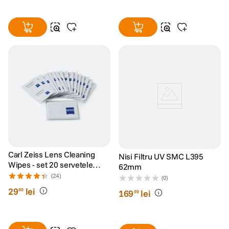
Carl Zeiss Lens Cleaning
Nisi Filtru UV SMC L395
Wipes - set 20 servetele
62mm
umede
(24)
(0)
29
lei
90
169
lei
99