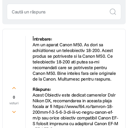
Întrebare:
Am un aparat Canon M50. As dori sa
achizitionez un teleobiectiv 18-200. Acest
produs se potriveste si la Canon M50. Ce
teleobiectiv 18-200 ati putea sa-mi
recomandati care se potriveste pentru
Canon M50. Bine inteles fara cele originale
de la Canon. Multumesc pentru raspuns.
Răspuns:
Acest Obiectiv este dedicat camerelor Dslr
0
Nikon DX, recomandarea in aceasta plaja
voturi
focala ar fi https://www.f64.ro/tamron-18-
200mm-f-3-5-6-3-di-iii-vc-negru-canon-ef-
m/p sau orice obiectiv compatibil Canon EF-
S folosit impreuna cu adaptorul Canon EF-M