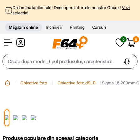
Da lumina ideilor tale! Descopera ofertele noastre Godox!
Vezi
selectia!
Magazin online
Inchirieri
Printing
Cursuri
0
0
Cont
Cauta dupa model, tipul produsului, caracteristici...
Top Cautari
Obiective foto
Obiective foto dSLR
Sigma 18-200mm Obi
canon g7x
1
.
trepied
2
.
trepied telefon
3
.
Produse populare din aceeasi categorie
peak design
4
.