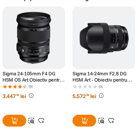
canon sx740 hs
5
.
lavaliera
6
.
ulanzi
7
.
godox
8
.
card memorie
Sigma 24-105mm F4 DG
Sigma 14-24mm F2.8 DG
9
.
HSM OS Art Obiectiv pentru
HSM Art - Obiectiv pentru
Nikon FX
Nikon FX
(9)
(0)
nou
10
.
3
.
447
lei
5
.
572
lei
99
99