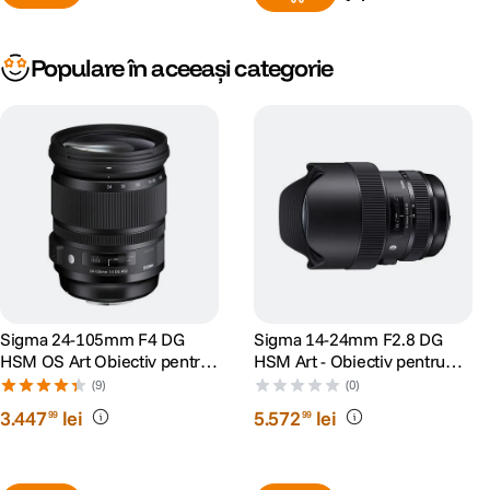
Populare în aceeași categorie
Sigma 24-105mm F4 DG
Sigma 14-24mm F2.8 DG
HSM OS Art Obiectiv pentru
HSM Art - Obiectiv pentru
Nikon FX
Nikon FX
(9)
(0)
3
.
447
lei
5
.
572
lei
99
99