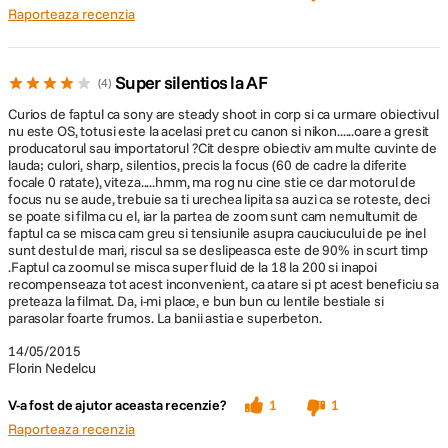
Raporteaza recenzia
Super silentios la AF
4
Curios de faptul ca sony are steady shoot in corp si ca urmare obiectivul
nu este OS, totusi este la acelasi pret cu canon si nikon......oare a gresit
producatorul sau importatorul ?Cit despre obiectiv am multe cuvinte de
lauda; culori, sharp, silentios, precis la focus (60 de cadre la diferite
focale 0 ratate), viteza.....hmm, ma rog nu cine stie ce dar motorul de
focus nu se aude, trebuie sa ti urechea lipita sa auzi ca se roteste, deci
se poate si filma cu el, iar la partea de zoom sunt cam nemultumit de
faptul ca se misca cam greu si tensiunile asupra cauciucului de pe inel
sunt destul de mari, riscul sa se deslipeasca este de 90% in scurt timp
.Faptul ca zoomul se misca super fluid de la 18 la 200 si inapoi
recompenseaza tot acest inconvenient, ca atare si pt acest beneficiu sa
preteaza la filmat. Da, i-mi place, e bun bun cu lentile bestiale si
parasolar foarte frumos. La banii astia e superbeton.
14/05/2015
Florin Nedelcu
V-a fost de ajutor aceasta recenzie?
1
1
Raporteaza recenzia