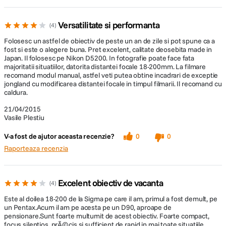
Versatilitate si performanta
4
Folosesc un astfel de obiectiv de peste un an de zile si pot spune ca a
fost si este o alegere buna. Pret excelent, calitate deosebita made in
Japan. Il folosesc pe Nikon D5200. In fotografie poate face fata
majoritatii situatiilor, datorita distantei focale 18-200mm. La filmare
recomand modul manual, astfel veti putea obtine incadrari de exceptie
jongland cu modificarea distantei focale in timpul filmarii. Il recomand cu
caldura.
21/04/2015
Vasile Plestiu
V-a fost de ajutor aceasta recenzie?
0
0
Raporteaza recenzia
Excelent obiectiv de vacanta
4
Este al doilea 18-200 de la Sigma pe care il am, primul a fost demult, pe
un Pentax.Acum il am pe acesta pe un D90, aproape de
pensionare.Sunt foarte multumit de acest obiectiv. Foarte compact,
focus silentios, prÃ©cis si sufficient de rapid in mai toate situatiile.