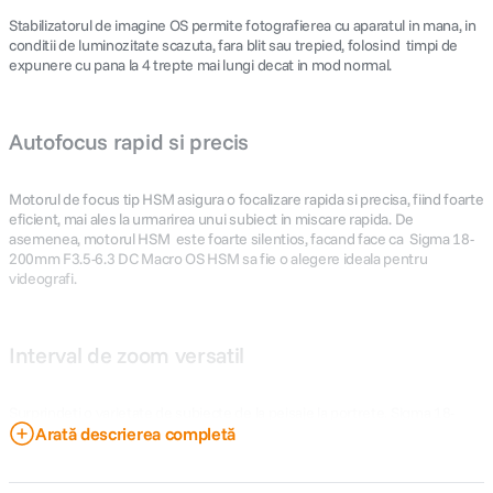
Stabilizatorul de imagine OS permite fotografierea cu aparatul in mana, in
conditii de luminozitate scazuta, fara blit sau trepied, folosind timpi de
expunere cu pana la 4 trepte mai lungi decat in mod normal.
Autofocus rapid si precis
Motorul de focus tip HSM asigura o focalizare rapida si precisa, fiind foarte
eficient, mai ales la urmarirea unui subiect in miscare rapida. De
asemenea, motorul HSM este foarte silentios, facand face ca Sigma 18-
200mm F3.5-6.3 DC Macro OS HSM sa fie o alegere ideala pentru
videografi.
Interval de zoom versatil
Surprindeti o varietate de subiecte de la peisaje la portrete. Sigma 18-
200mm F3.5-6.3 DC Macro OS HSM este un obiectiv ideal pentru aparatul
Arată descrierea completă
dumneavoastra DSLR, oferind o plaja focala foarte larga se, de la
superangular la tele.