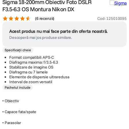
Sigma 18-200mm Obiectiv Foto DSLR
F3.5-6.3 OS Montura Nikon DX
(
6 recenzii
)
Cod
:
125010095
Acest produs nu mai face parte din oferta noastră.
Descoperă mai jos produse similare.
Specificații cheie
Format compatibil: APS-C
Diafragma maxima: f/3.5-6.3
Stabilizare de imagine OS
Diafragma cu 7 lamele
Elemente de dispersie ultraredusa
Interval de zoom versatil
Pachetul include
• Obiectiv
• Capace fata/spate
• Parasolar