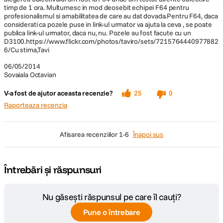
timp de 1 ora. Multumesc in mod deosebit echipei F64 pentru
profesionalismul si amabilitatea de care au dat dovada.Pentru F64, daca
considerati ca pozele puse in link-ul urmator va ajuta la ceva , se poate
publica link-ul urmator, daca nu, nu. Pozele au fost facute cu un
D3100.https://www.flickr.com/photos/taviro/sets/7215764440977882
6/Cu stima,Tavi
06/05/2014
Sovaiala Octavian
V-a fost de ajutor aceasta recenzie?
25
0
Raporteaza recenzia
afisarea recenziilor
1-6
Înapoi sus
Întrebări și răspunsuri
Nu găsești răspunsul pe care îl cauți?
Pune o întrebare