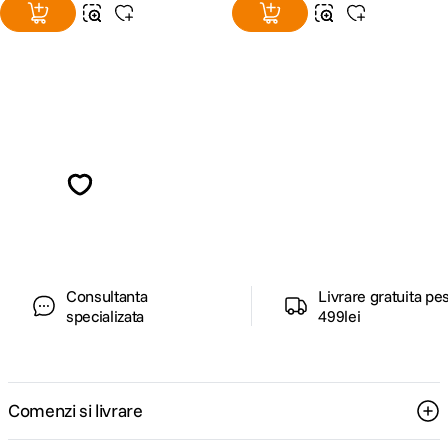
Alatura-te comunitatii creatorilor
Descopera inspiratie, recomandari utile,
ghiduri foto-video si oferte pregatite special
pentru tine.
Consultanta
Livrare gratuita pe
specializata
499lei
Comenzi si livrare