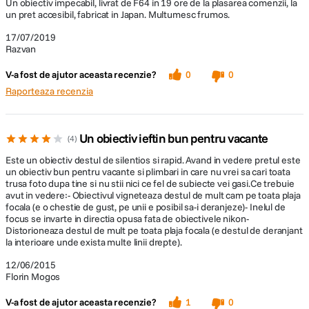
Un obiectiv impecabil, livrat de F64 in 19 ore de la plasarea comenzii, la
DETALII PRODUCATOR
un pret accesibil, fabricat in Japan. Multumesc frumos.
Cod producator
885955
17/07/2019
Razvan
V-a fost de ajutor aceasta recenzie?
0
0
Raporteaza recenzia
Un obiectiv ieftin bun pentru vacante
4
Este un obiectiv destul de silentios si rapid. Avand in vedere pretul este
un obiectiv bun pentru vacante si plimbari in care nu vrei sa cari toata
trusa foto dupa tine si nu stii nici ce fel de subiecte vei gasi.Ce trebuie
avut in vedere:- Obiectivul vigneteaza destul de mult cam pe toata plaja
focala (e o chestie de gust, pe unii e posibil sa-i deranjeze)- Inelul de
focus se invarte in directia opusa fata de obiectivele nikon-
Distorioneaza destul de mult pe toata plaja focala (e destul de deranjant
la interioare unde exista multe linii drepte).
12/06/2015
Florin Mogos
V-a fost de ajutor aceasta recenzie?
1
0