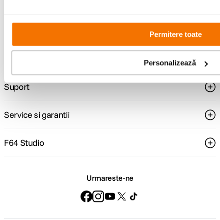
Consultanta
Livrare gratuita pe
specializata
499lei
Permitere toate
Comenzi si livrare
Personalizează
Suport
Service si garantii
F64 Studio
Urmareste-ne