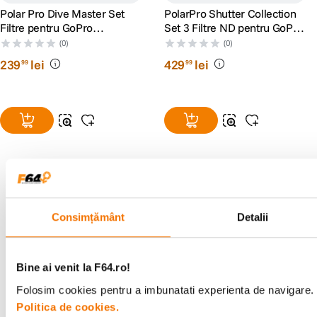
Polar Pro Dive Master Set
PolarPro Shutter Collection
Filtre pentru GoPro
Set 3 Filtre ND pentru GoPro
Hero9/10/11/12/13
Hero 9/10/11/12
(0)
(0)
239
lei
429
lei
99
99
Alatura-te comunitatii creatorilor
Consimțământ
Detalii
Descopera inspiratie, recomandari utile,
ghiduri foto-video si oferte pregatite special
pentru tine.
Bine ai venit la F64.ro!
Folosim cookies pentru a imbunatati experienta de navigare. P
Politica de cookies.