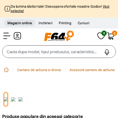
Da lumina ideilor tale! Descopera ofertele noastre Godox!
Vezi
selectia!
Magazin online
Inchirieri
Printing
Cursuri
0
0
Cont
Cauta dupa model, tipul produsului, caracteristici...
Top Cautari
Camere de actiune si drone
Accesorii camere de actiune
canon g7x
1
.
trepied
2
.
trepied telefon
3
.
Produse populare din aceeasi categorie
peak design
4
.