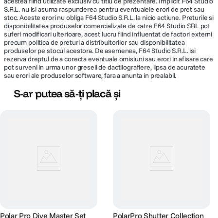
acestea fiind utilizate exclusiv cu titlu de prezentare. Implicit F64 Studio
S.R.L. nu isi asuma raspunderea pentru eventualele erori de pret sau
stoc. Aceste erori nu obliga F64 Studio S.R.L. la nicio actiune. Preturile si
disponibilitatea produselor comercializate de catre F64 Studio SRL pot
suferi modificari ulterioare, acest lucru fiind influentat de factori externi
precum politica de preturi a distribuitorilor sau disponibilitatea
produselor pe stocul acestora. De asemenea, F64 Studio S.R.L. isi
rezerva dreptul de a corecta eventuale omisiuni sau erori in afisare care
pot surveni in urma unor greseli de dactilografiere, lipsa de acuratete
sau erori ale produselor software, fara a anunta in prealabil.
S-ar putea să-ți placă și
Polar Pro Dive Master Set
PolarPro Shutter Collection