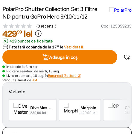
PolarPro Shutter Collection Set 3 Filtre
canon sx740 hs
5
.
ND pentru GoPro Hero 9/10/11/12
(
0 recenzii
)
Cod
:
125059235
lavaliera
6
.
429
lei
99
429 puncte de fidelitate
card memorie
7
.
Rate fără dobânda de la
17
lei
Vezi detalii
91
ulanzi
8
.
Adaugă în coș
În stoc de la furnizor
insta 360
9
.
Ridicare easybox: de marți, 18 aug.
Livrare: de marți, 18 aug. în
Bucuresti (Sectorul 3)
Vândut și livrat de
F64
godox
10
.
Variante
Dive Master
Morphic
CP
239,99 lei
429,99 lei
259,9