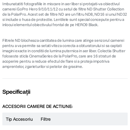
Imbunatatiti fotografiile in miscare in aer liber si protejati-va obiectivul
camerei GoPro Hero 9/10/11/12 cu setul de filtre ND Shutter Collection
de la PolarPro. Acest set de filtre ND are un filtru ND8, ND16 si unul ND32
si include o husa de protectie. Lentilele sunt special concepute pentru a
inlocui elementul obiectivului frontal de pe HERO9 Black.
Filtrele ND blocheaza cantitatea de lumina care atinge senzorul camerei
pentru a va permite sa setati viteza corecta a obturatorului si sa captati
imagini exacte in conditii de lumina puternica in aer liber. Colectia Shutter
foloseste sticla CinemaSeries de la PolarPro, care are 16 straturi de
acoperire pentru a reduce efectul de flare si a proteja impotriva
amprentelor, zgarieturilor si petelor de grasime.
Specificații
ACCESORII CAMERE DE ACTIUNE:
Tip Accesoriu
Filtre