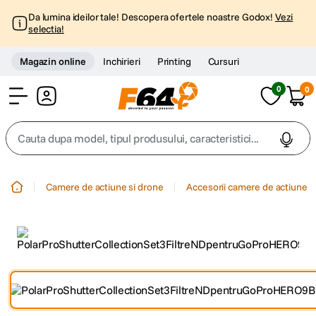
Da lumina ideilor tale! Descopera ofertele noastre Godox!
Vezi
selectia!
Magazin online
Inchirieri
Printing
Cursuri
0
0
Cont
Cauta dupa model, tipul produsului, caracteristici...
Top Cautari
Camere de actiune si drone
Accesorii camere de actiune
canon g7x
1
.
trepied
2
.
trepied telefon
3
.
peak design
4
.