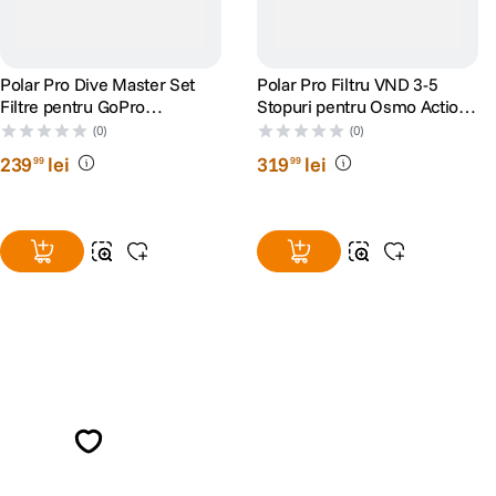
Polar Pro Dive Master Set
Polar Pro Filtru VND 3-5
Filtre pentru GoPro
Stopuri pentru Osmo Action
Hero9/10/11/12/13
6
(0)
(0)
239
lei
319
lei
99
99
Alatura-te comunitatii creatorilor
Descopera inspiratie, recomandari utile,
ghiduri foto-video si oferte pregatite special
pentru tine.