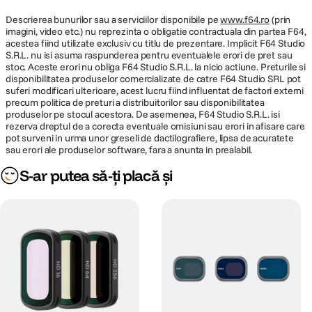
Descrierea bunurilor sau a serviciilor disponibile pe
www.f64.ro
(prin
imagini, video etc.) nu reprezinta o obligatie contractuala din partea F64,
acestea fiind utilizate exclusiv cu titlu de prezentare. Implicit F64 Studio
S.R.L. nu isi asuma raspunderea pentru eventualele erori de pret sau
stoc. Aceste erori nu obliga F64 Studio S.R.L. la nicio actiune. Preturile si
disponibilitatea produselor comercializate de catre F64 Studio SRL pot
suferi modificari ulterioare, acest lucru fiind influentat de factori externi
precum politica de preturi a distribuitorilor sau disponibilitatea
produselor pe stocul acestora. De asemenea, F64 Studio S.R.L. isi
rezerva dreptul de a corecta eventuale omisiuni sau erori in afisare care
pot surveni in urma unor greseli de dactilografiere, lipsa de acuratete
sau erori ale produselor software, fara a anunta in prealabil.
S-ar putea să-ți placă și