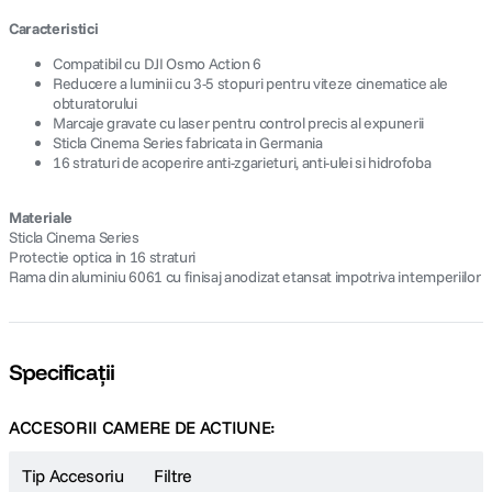
Caracteristici
Compatibil cu DJI Osmo Action 6
Reducere a luminii cu 3-5 stopuri pentru viteze cinematice ale
obturatorului
Marcaje gravate cu laser pentru control precis al expunerii
Sticla Cinema Series fabricata in Germania
16 straturi de acoperire anti-zgarieturi, anti-ulei si hidrofoba
Materiale
Sticla Cinema Series
Protectie optica in 16 straturi
Rama din aluminiu 6061 cu finisaj anodizat etansat impotriva intemperiilor
Specificații
ACCESORII CAMERE DE ACTIUNE:
Tip Accesoriu
Filtre