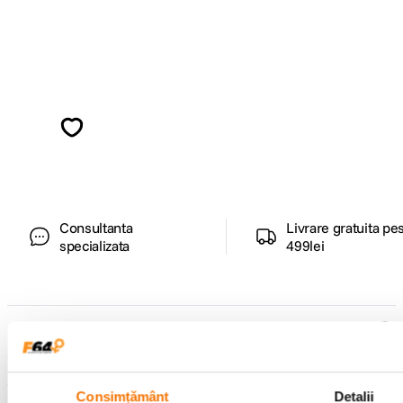
Alatura-te comunitatii creatorilor
Descopera inspiratie, recomandari utile,
ghiduri foto-video si oferte pregatite special
pentru tine.
Consultanta
Livrare gratuita pe
specializata
499lei
Comenzi si livrare
Suport
Consimțământ
Detalii