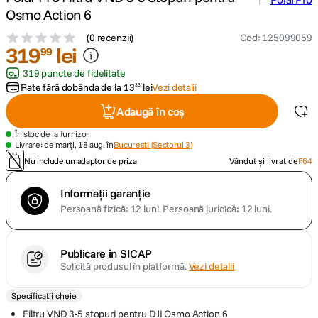
Osmo Action 6
canon sx740 hs
5
.
(
0 recenzii
)
Cod
:
125099059
319
lei
99
lavaliera
6
.
319 puncte de fidelitate
Rate fără dobânda de la
13
lei
Vezi detalii
33
card memorie
7
.
Adaugă în coș
ulanzi
8
.
În stoc de la furnizor
Livrare: de marți, 18 aug. în
Bucuresti (Sectorul 3)
Nu include un adaptor de priza
Vândut și livrat de
F64
insta 360
9
.
Informații garanție
godox
10
.
Persoană fizică: 12 luni.
Persoană juridică: 12 luni.
Publicare în SICAP
Solicită produsul în platformă.
Vezi detalii
Specificații cheie
Filtru VND 3-5 stopuri pentru DJI Osmo Action 6