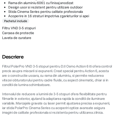
Rama din aluminiu 6061 cu finisaj anodizat
Design usor si rezistent pentru utilizare outdoor
Sticla Cinema Series pentru calitate profesionala
Acoperire in 16 straturi impotriva zgarieturilor si apei
Pachetul include
Filtru VND 3-5 stopuri
Carcasa de protectie
Laveta de curatare
Descriere
Filtrul PolarPro VND 3-5 stopuri pentru DJI Osmo Action 6 iti ofera control
precis asupra miscarii si expunerii. Creat special pentru Action 6, acesta
are o constructie usoara, cu rama din aluminiu, si permite reducerea
vitezei obturatorului pentru cadre fluide, cu aspect cinematic, chiar si in
conditii de lumina schimbatoare.
Intervalul de reducere a luminii de 3-5 stopuri ofera flexibilitate pentru
filmarile in exterior, ajutand la adaptarea rapida la conditii de iluminare
variabile. Marcajele gravate cu laser permit ajustarea precisa a expunerii,
iar sticla PolarPro Cinema Series cu acoperiri optice avansate asigura
imagini de calitate profesionala si rezistenta pentru utilizarea zilnica.