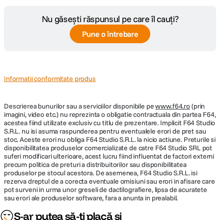
Nu găsești răspunsul pe care îl cauți?
Pune o întrebare
Informatii conformitate produs
Descrierea bunurilor sau a serviciilor disponibile pe
www.f64.ro
(prin
imagini, video etc.) nu reprezinta o obligatie contractuala din partea F64,
acestea fiind utilizate exclusiv cu titlu de prezentare. Implicit F64 Studio
S.R.L. nu isi asuma raspunderea pentru eventualele erori de pret sau
stoc. Aceste erori nu obliga F64 Studio S.R.L. la nicio actiune. Preturile si
disponibilitatea produselor comercializate de catre F64 Studio SRL pot
suferi modificari ulterioare, acest lucru fiind influentat de factori externi
precum politica de preturi a distribuitorilor sau disponibilitatea
produselor pe stocul acestora. De asemenea, F64 Studio S.R.L. isi
rezerva dreptul de a corecta eventuale omisiuni sau erori in afisare care
pot surveni in urma unor greseli de dactilografiere, lipsa de acuratete
sau erori ale produselor software, fara a anunta in prealabil.
S-ar putea să-ți placă și