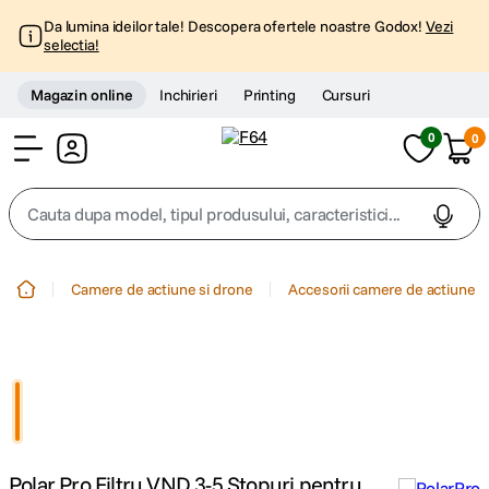
Da lumina ideilor tale! Descopera ofertele noastre Godox!
Vezi
selectia!
Magazin online
Inchirieri
Printing
Cursuri
0
0
Cont
Cauta dupa model, tipul produsului, caracteristici...
Top Cautari
Camere de actiune si drone
Accesorii camere de actiune
canon g7x
1
.
trepied
2
.
trepied telefon
3
.
Polar Pro Filtru VND 3-5 Stopuri pentru
peak design
4
.