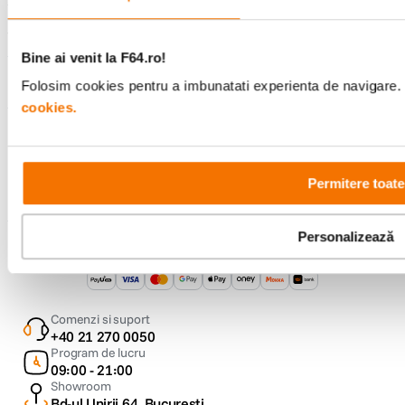
Service si garantii
Bine ai venit la F64.ro!
F64 Studio
Folosim cookies pentru a imbunatati experienta de navigare. P
cookies.
Urmareste-ne
Permitere toate
Personalizează
Metode de plata
Comenzi si suport
+40 21 270 0050
Program de lucru
09:00 - 21:00
Showroom
Bd-ul Unirii 64, Bucuresti