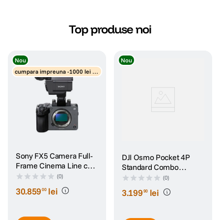
canon sx740 hs
5
.
Top produse noi
lavaliera
6
.
Nou
Nou
card memorie
7
.
cumpara impreuna -1000 lei di
scount obiective
dji mic mini
8
.
dji osmo
9
.
insta 360
10
.
Sony FX5 Camera Full-
DJI Osmo Pocket 4P
Frame Cinema Line cu
Standard Combo
Maner XLR
Camera de Actiune
(0)
(0)
30
.
859
lei
00
3
.
199
lei
90