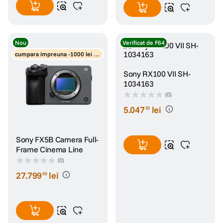
Nou
Verificat de F64
cumpara impreuna -1000 lei di
scount obiective
Sony RX100 VII SH-
1034163
(0)
5
.
047
lei
20
Sony FX5B Camera Full-
Frame Cinema Line
(0)
27
.
799
lei
00