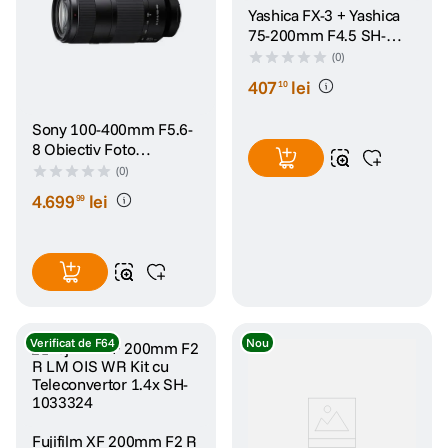
Yashica FX-3 + Yashica
75-200mm F4.5 SH-
1034537
(0)
407
lei
10
Sony 100-400mm F5.6-
8 Obiectiv Foto
Mirrorless Montura E
(0)
4
.
699
lei
99
Verificat de F64
Nou
Fujifilm XF 200mm F2 R