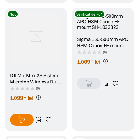
Nou
Verificat de F64
Sigma 150-500mm APO
HSM Canon EF mount
SH-1033323
(0)
1
.
009
lei
44
DJI Mic Mini 2S Sistem
Microfon Wireless Dual
2TX + 1 RX + Carcasa
(0)
Incarcare
1
.
099
lei
00