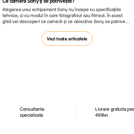
Ce cameră Sony ți se potrivește?
Alegerea unui echipament Sony nu începe cu specificațiile
tehnice, ci cu modul în care fotografiezi sau filmezi. În acest
ghid vei descoperi ce cameră și ce obiective Sony se potrivesc
cel mai bine stilului tău, fie că îți cumperi primul mirrorless, faci
trecerea la un sistem full-frame sau cauți o soluție dedicată
Vezi toate articolele
producției video.
Alatura-te comunitatii creatorilor
Descopera inspiratie, recomandari utile,
ghiduri foto-video si oferte pregatite special
pentru tine.
Consultanta
Livrare gratuita pe
specializata
499lei