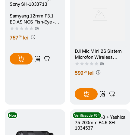
Samyang 12mm F3.1
ED AS NCS Fish-Eye -
Sony SH-1033713
(0)
757
lei
08
DJI Mic Mini 2S Sistem
Microfon Wireless
Single TX + 1 Mobile RX
(0)
+ Carcasa Incarcare
599
lei
00
Nou
Verificat de F64