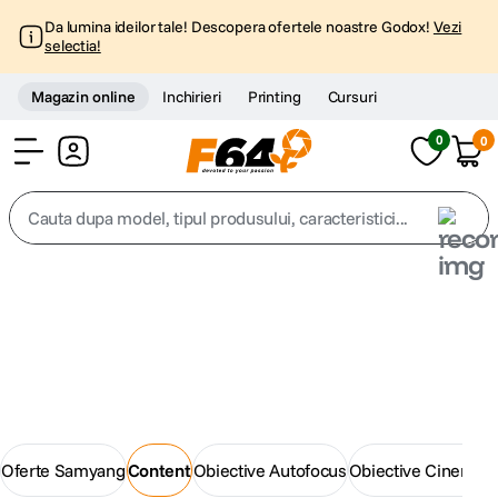
Da lumina ideilor tale! Descopera ofertele noastre Godox!
Vezi
selectia!
Magazin online
Inchirieri
Printing
Cursuri
0
0
Cont
Cauta dupa model, tipul produsului, caracteristici...
Top Cautari
Noutăți F64
canon g7x
1
.
Lansări de produse, actualizări din magazin și
informații importante despre oferta F64.
trepied
2
.
trepied telefon
3
.
Oferte Samyang
Content
Obiective Autofocus
Obiective Cinemati
peak design
4
.