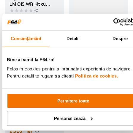
LM OIS WR Kit cu
Teleconvertor 1.4x SH-
(0)
1033324
18
.
927
lei
00
DJI Lentila Macro pentru
Osmo Action 6
Consimțământ
Detalii
Despre
(0)
1
.
029
lei
99
Bine ai venit la F64.ro!
Folosim cookies pentru a imbunatati experienta de navigare.
Pentru detalii te rugam sa citesti
Politica de cookies.
Verificat de F64
Permitere toate
Sony A6300 Body SH-
1033969
Personalizează
(0)
2
.
018
lei
88