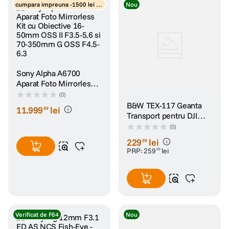
cumpara impreuna -1500 lei di
Nou
scount obiectiv
Sony Alpha A6700
Aparat Foto Mirrorless
Kit cu Obiective 16-
(0)
50mm OSS II F3.5-5.6 si
B&W TEX-117 Geanta
11
.
999
lei
99
70-350mm G OSS F4.5-
Transport pentru DJI
6.3
Neo 2 Fly More Combo
(0)
Gri
229
lei
99
PRP:
259
lei
00
Verificat de F64
Nou