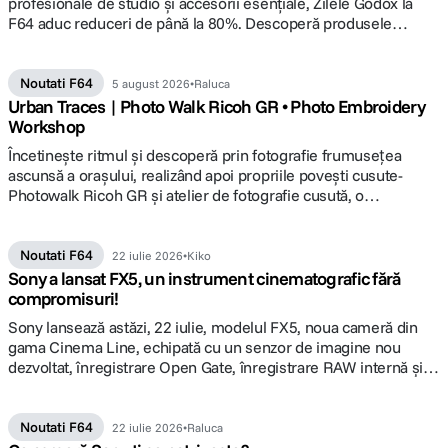
profesionale de studio și accesorii esențiale, Zilele Godox la
F64 aduc reduceri de până la 80%. Descoperă produsele
vedetă ale campaniei și alege lumina potrivită pentru următorul
tău proiect.
Noutati F64
5 august 2026
Raluca
Urban Traces | Photo Walk Ricoh GR • Photo Embroidery
Workshop
Încetineşte ritmul şi descoperă prin fotografie frumuseţea
ascunsă a oraşului, realizând apoi propriile poveşti cusute-
Photowalk Ricoh GR şi atelier de fotografie cusută, o
colaborare F64, Focus Nordic şi Ototo.
Noutati F64
22 iulie 2026
Kiko
Sony a lansat FX5, un instrument cinematografic fără
compromisuri!
Sony lansează astăzi, 22 iulie, modelul FX5, noua cameră din
gama Cinema Line, echipată cu un senzor de imagine nou
dezvoltat, înregistrare Open Gate, înregistrare RAW internă și
funcționalități de operare îmbunătățite. Detalii pe www.F64.ro
Noutati F64
22 iulie 2026
Raluca