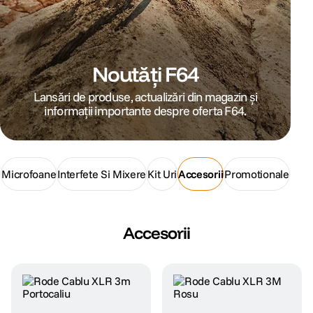
canon sx740 hs
5
.
lavaliera
6
.
Noutăți F64
Lansări de produse, actualizări din magazin și
ulanzi
7
.
informații importante despre oferta F64.
godox
8
.
card memorie
9
.
Microfoane
Interfete Si Mixere
Kit Uri
Accesorii
Promotionale
nou
10
.
Accesorii