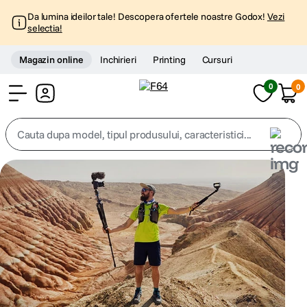
Da lumina ideilor tale! Descopera ofertele noastre Godox!
Vezi
selectia!
Magazin online
Inchirieri
Printing
Cursuri
0
0
Cont
Cauta dupa model, tipul produsului, caracteristici...
Top Cautari
canon g7x
1
.
trepied
2
.
trepied telefon
3
.
peak design
4
.