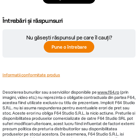
Întrebări și răspunsuri
Nu găsești răspunsul pe care îl cauți?
Pune o întrebare
Informatii conformitate produs
Descrierea bunurilor sau a serviciilor disponibile pe
www.f64.ro
(prin
imagini, video etc.) nu reprezinta o obligatie contractuala din partea F64,
acestea fiind utilizate exclusiv cu titlu de prezentare. Implicit F64 Studio
S.R.L. nu isi asuma raspunderea pentru eventualele erori de pret sau
stoc. Aceste erori nu obliga F64 Studio S.R.L. la nicio actiune. Preturile si
disponibilitatea produselor comercializate de catre F64 Studio SRL pot
suferi modificari ulterioare, acest lucru fiind influentat de factori externi
precum politica de preturi a distribuitorilor sau disponibilitatea
produselor pe stocul acestora. De asemenea, F64 Studio S.R.L. isi