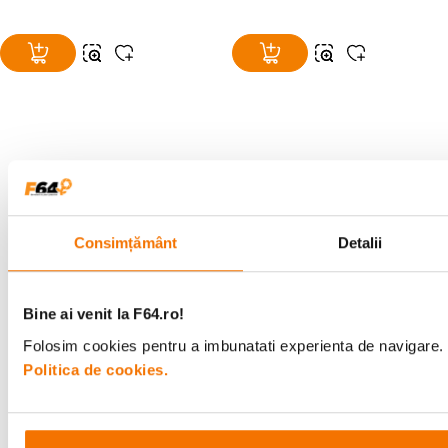
Alatura-te comunitatii creatorilor
Descopera inspiratie, recomandari utile,
ghiduri foto-video si oferte pregatite special
pentru tine.
Consimțământ
Detalii
Bine ai venit la F64.ro!
Consultanta
Livrare gratuita pe
Folosim cookies pentru a imbunatati experienta de navigare. P
specializata
499lei
Politica de cookies.