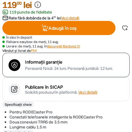
119
lei
00
119 puncte de fidelitate
canon sx740 hs
5
.
Rate fără dobânda de la
4
lei
Vezi detalii
95
lavaliera
6
.
Adaugă în coș
În stoc în depozit
card memorie
7
.
Ridicare easybox: de marți, 11 aug.
Livrare: de marți, 11 aug. în
Bucuresti (Sectorul 3)
Vândut și livrat de
F64
ulanzi
8
.
Informații garanție
Persoană fizică: 24 luni.
Persoană juridică: 12 luni.
insta 360
9
.
godox
10
.
Publicare în SICAP
Solicită produsul în platformă.
Vezi detalii
Specificații cheie
Pentru RODECaster Pro
Conectati telefoanele inteligente la RODECaster Pro
Doua conexiuni TRRS de 3.5 mm
Lungime cablu 1.5 m