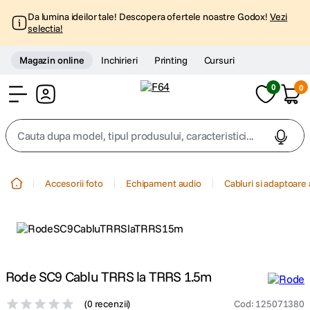
Da lumina ideilor tale! Descopera ofertele noastre Godox!
Vezi
selectia!
Magazin online
Inchirieri
Printing
Cursuri
0
0
Cont
Cauta dupa model, tipul produsului, caracteristici...
Top Cautari
Accesorii foto
Echipament audio
Cabluri si adaptoare
canon g7x
1
.
trepied
2
.
trepied telefon
Rode SC9 Cablu TRRS la TRRS 1.5m
3
.
(
0 recenzii
)
Cod
:
125071380
peak design
4
.