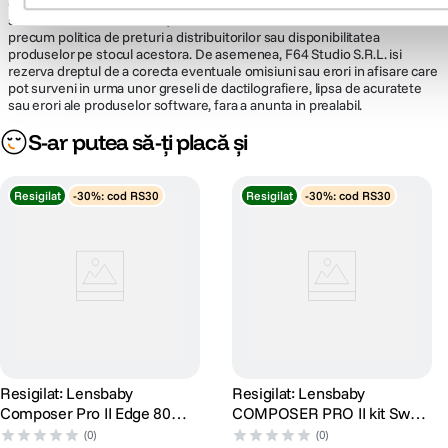
disponibilitatea produselor comercializate de catre F64 Studio SRL pot
suferi modificari ulterioare, acest lucru fiind influentat de factori externi
precum politica de preturi a distribuitorilor sau disponibilitatea
produselor pe stocul acestora. De asemenea, F64 Studio S.R.L. isi
rezerva dreptul de a corecta eventuale omisiuni sau erori in afisare care
pot surveni in urma unor greseli de dactilografiere, lipsa de acuratete
sau erori ale produselor software, fara a anunta in prealabil.
S-ar putea să-ți placă și
Resigilat
-30%: cod RS30
Resigilat
-30%: cod RS30
Resigilat: Lensbaby
Resigilat: Lensbaby
Composer Pro II Edge 80
COMPOSER PRO II kit Sweet
Montura Canon EF -
50 Sony A - RS125030400-1
(0)
(0)