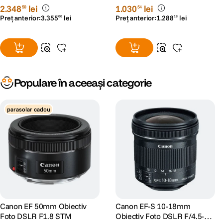
RS125030404-1
2
.
348
lei
1
.
030
lei
50
54
Preț anterior:
3
.
355
lei
Preț anterior:
1
.
288
lei
00
18
Populare în aceeași categorie
parasolar cadou
Canon EF 50mm Obiectiv
Canon EF-S 10-18mm
Foto DSLR F1.8 STM
Obiectiv Foto DSLR F/4.5-5.6