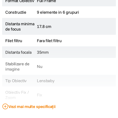
Format Obiectiv
Full Frame
Constructie
9 elemente in 6 grupuri
Distanta minima
17.8 cm
de focus
Filet filtru
Fara filet filtru
Distanta focala
35mm
Stabilizare de
Nu
imagine
Tip Obiectiv
Lensbaby
Obiectiv Fix /
Fix
Zoom
Vezi mai multe specificații
Focala Fixa
35mm