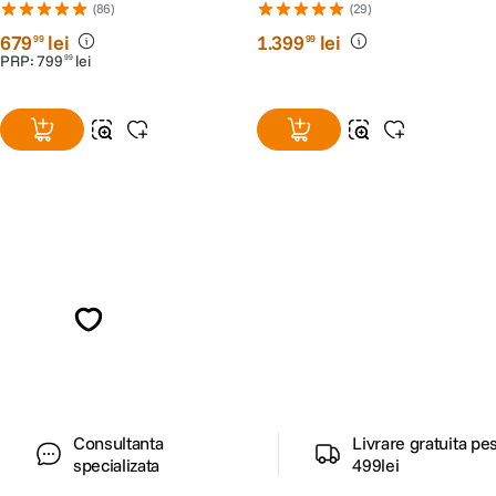
IS STM
(86)
(29)
679
lei
1
.
399
lei
99
99
PRP:
799
lei
99
Alatura-te comunitatii creatorilor
Descopera inspiratie, recomandari utile,
ghiduri foto-video si oferte pregatite special
pentru tine.
Consultanta
Livrare gratuita pe
specializata
499lei