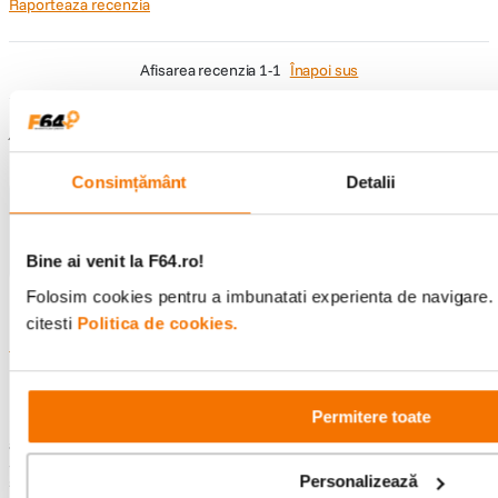
Raporteaza recenzia
afisarea recenzia
1-1
Înapoi sus
Întrebări și răspunsuri
Consimțământ
Detalii
Nu găsești răspunsul pe care îl cauți?
Pune o întrebare
Bine ai venit la F64.ro!
Folosim cookies pentru a imbunatati experienta de navigare. 
citesti
Politica de cookies.
Informatii conformitate produs
Descrierea bunurilor sau a serviciilor disponibile pe
www.f64.ro
(prin
Permitere toate
imagini, video etc.) nu reprezinta o obligatie contractuala din partea F64,
acestea fiind utilizate exclusiv cu titlu de prezentare. Implicit F64 Studio
S.R.L. nu isi asuma raspunderea pentru eventualele erori de pret sau
Personalizează
stoc. Aceste erori nu obliga F64 Studio S.R.L. la nicio actiune. Preturile si