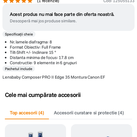
(
1 recenzie
)
Cod
:
125055133
Acest produs nu mai face parte din oferta noastră.
Descoperă mai jos produse similare.
Specificații cheie
Nr. lamele diafragma: 8
Format Obiectiv: Full Frame
Tilt-Shift +/- Inclinare 15 °
Distanta minima de focus: 17.8 cm
Constructie: 9 elemente in 6 grupuri
Pachetul include
Lensbaby Composer PRO II Edge 35 Montura Canon EF
Cele mai cumpărate accesorii
Top accesorii
(
4
)
Accesorii curatare si protectie
(
4
)