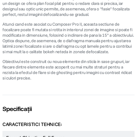
un design ce ofera plan focal plat pentru o redare clara si precisa, iar
designul sau optic unic permite, de asemenea, ofera o "fasie" focalizata
perfect, restul imaginii defocalizandu-se gradual.
Atunci cand este asociat cu Composer Pro II, aceasta sectiune de
focalizare poate fi mutata si rotita in interiorul zonei de imagine si poate fi
modificata in dimensiune, folosind o inclinare de pana la 15° a obiectivului.
Optica dispune, de asemenea, de o diafragma manuala pentru ajustarea
latimii zonei focalizate si are o diafragma cu opt lamele pentru a contribui
si mai mult la o calitate bokeh neteda in zonele defocalizate.
Obiectivul este construit cu noua elemente din sticla in sase grupuri, iar
fiecare dintre elemente este acoperit cu mai multe straturi pentru a
rezista la efectul de flare si de ghosting pentru imagini cu contrast ridicat
si culori precise.
Specificații
CARACTERISTICI TEHNICE: