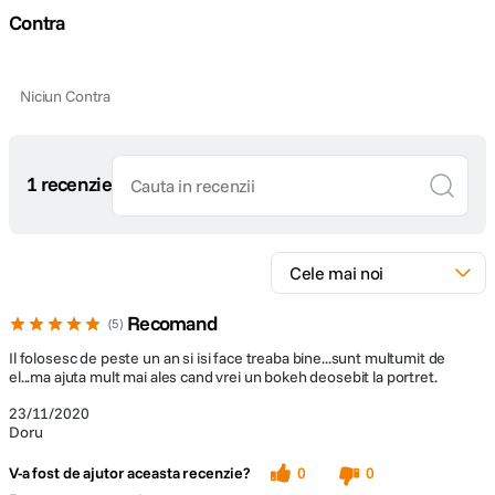
Lungime
78 mm
Contra
Greutate
385,6 g
Niciun Contra
DETALII PRODUCATOR
Cod producator
446700
1 recenzie
Pagina
Lensbaby Composer PRO II Edge 35
producator
Recomand
5
Il folosesc de peste un an si isi face treaba bine...sunt multumit de
el...ma ajuta mult mai ales cand vrei un bokeh deosebit la portret.
23/11/2020
Doru
V-a fost de ajutor aceasta recenzie?
0
0