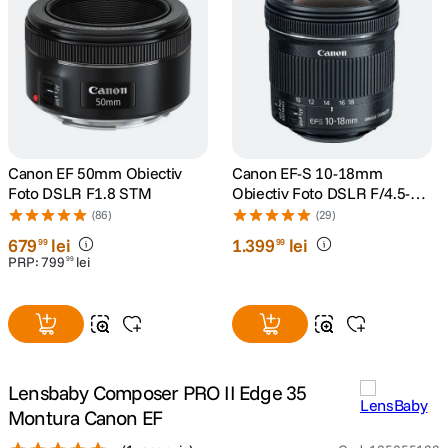
canon sx740 hs
5
.
lavaliera
6
.
card memorie
7
.
Canon EF 50mm Obiectiv
Canon EF-S 10-18mm
dji mic mini
8
.
Foto DSLR F1.8 STM
Obiectiv Foto DSLR F/4.5-5.6
IS STM
(86)
(29)
dji osmo
9
.
679
lei
1
.
399
lei
99
99
PRP:
799
lei
99
insta 360
10
.
Lensbaby Composer PRO II Edge 35
Montura Canon EF