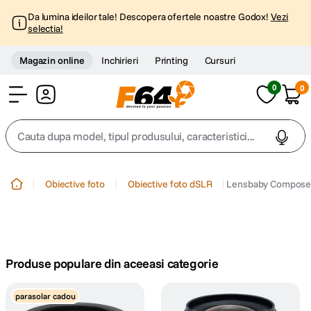
Da lumina ideilor tale! Descopera ofertele noastre Godox!
Vezi
selectia!
Magazin online
Inchirieri
Printing
Cursuri
0
0
Cont
Cauta dupa model, tipul produsului, caracteristici...
Top Cautari
Obiective foto
Obiective foto dSLR
Lensbaby Composer
canon g7x
1
.
trepied
2
.
Produse populare din aceeasi categorie
trepied telefon
3
.
parasolar cadou
peak design
4
.