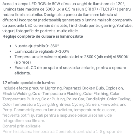
Aceasta lampa LED RGB de 60W ofera un unghi de iluminare de 120°,
luminozitate maxima de 5000 lux la 0.5 m si un CRI 97+ (TLCI 97+) pentru
redare fidela a culorilor. Designul cu panou de iluminare laterala si
difuzorul incorporat (nedetasabil) genereaza o lumina mai soft comparativ
cu panourile LED cu emisie din spate, fiind ideala pentru gaming, YouTube,
vloguri, fotografie de portret si multe altele.
Reglaje complete de culoare si luminozitate
Nuanta ajustabila 0~360°
Luminozitate reglabila 0~100%
Temperatura de culoare ajustabila intre 2500K (alb cald) si 8500K
(alb rece)
Ecranul LCD de pe spate afiseaza clar setarile, pentru o operare
eficienta.
17 efecte speciale de lumina
Include efecte precum: Lightning, Paparazzi, Broken Bulb, Explosion,
Electric Welding, Color Temperature Flashing, Color Flashing, Color
Temperature Pulsing, Color Pulsing, Police Car, Candlelight, Color Cycling,
Color Temperature Cycling, Brightness Cycling, Screen, Fireworks, and
Party.. Parametrii precum luminozitatea, temperatura de culoare,
frecventa pot fi ajustati pentru a raspunde oricarui scenariu de
fotografiere sau filmare.
Control prin aplicatie
Permite salvarea temporara a 2 preseturi, controlul a 1–8 grupuri de