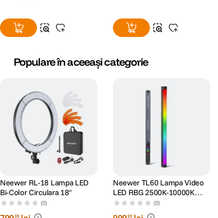
Populare în aceeași categorie
Neewer RL-18 Lampa LED
Neewer TL60 Lampa Video
Bi-Color Circulara 18"
LED RBG 2500K-10000K
Acumulator 3000mAh
(0)
(0)
Integrat
799
lei
999
lei
00
00