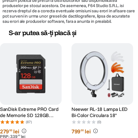
precum politica de preturi a distribuitorilor sau disponibilitatea
produselor pe stocul acestora. De asemenea, F64 Studio S.R.L. isi
rezerva dreptul de a corecta eventuale omisiuni sau erori in afisare care
pot surveni in urma unor greseli de dactilografiere, lipsa de acuratete
sau erori ale produselor software, fara a anunta in prealabil.
S-ar putea să-ți placă și
SanDisk Extreme PRO Card
Neewer RL-18 Lampa LED
de Memorie SD 128GB
Bi-Color Circulara 18"
SDXC UHS-I Class 10 U3 V30
(87)
(0)
+ 2 Ani RescuePRO Deluxe
279
lei
799
lei
00
00
PRP:
339
lei
90