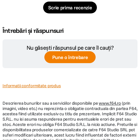
Scrie prima recenzie
Întrebări și răspunsuri
Nu găsești răspunsul pe care îl cauți?
Pune o întrebare
Informatii conformitate produs
Descrierea bunurilor sau a serviciilor disponibile pe
www.f64.ro
(prin
imagini, video etc.) nu reprezinta o obligatie contractuala din partea F64,
acestea fiind utilizate exclusiv cu titlu de prezentare. Implicit F64 Studio
S.R.L. nu isi asuma raspunderea pentru eventualele erori de pret sau
stoc. Aceste erori nu obliga F64 Studio S.R.L. la nicio actiune. Preturile si
disponibilitatea produselor comercializate de catre F64 Studio SRL pot
suferi modificari ulterioare, acest lucru fiind influentat de factori externi