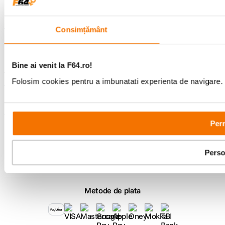
Comenzi si livrare
Consimțământ
Suport
Bine ai venit la F64.ro!
Service si garantii
Folosim cookies pentru a imbunatati experienta de navigare. P
F64 Studio
Perm
Urmareste-ne
Perso
Metode de plata