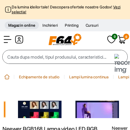
Da lumina ideilor tale! Descopera ofertele noastre Godox!
Vezi
selectia!
Magazin online
Inchirieri
Printing
Cursuri
0
0
Cont
Cauta dupa model, tipul produsului, caracteristici...
Top Cautari
Echipamente de studio
Lampi lumina continua
Lampi 
canon g7x
1
.
trepied
2
.
trepied telefon
3
.
Neewer RGB168 Lampa video LED RGB
Neewer
peak design
4
.