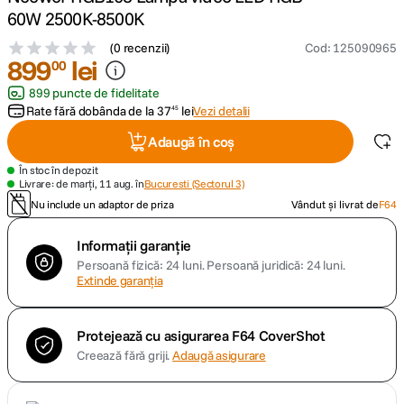
60W 2500K-8500K
canon sx740 hs
5
.
(
0 recenzii
)
Cod
:
125090965
899
lei
00
lavaliera
6
.
899 puncte de fidelitate
Rate fără dobânda de la
37
lei
Vezi detalii
45
card memorie
7
.
Adaugă în coș
ulanzi
8
.
În stoc în depozit
Livrare: de marți, 11 aug. în
Bucuresti (Sectorul 3)
Nu include un adaptor de priza
Vândut și livrat de
F64
insta 360
9
.
Informații garanție
godox
10
.
Persoană fizică: 24 luni.
Persoană juridică: 24 luni.
Extinde garanția
Protejează cu asigurarea F64 CoverShot
Creează fără griji.
Adaugă asigurare