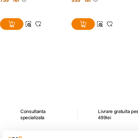
Alatura-te comunitatii creatorilor
Descopera inspiratie, recomandari utile,
ghiduri foto-video si oferte pregatite special
pentru tine.
Consultanta
Livrare gratuita pe
specializata
499lei