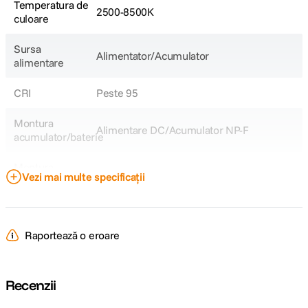
Temperatura de
Temperatura functionare: 0°C~35°C
2500-8500K
culoare
Alimentare: 2 baterii Sony NP-F (nu sunt incluse) sau adaptor DC
15V 4.8A
Dimensiuni: 43.3 × 29.7 × 2.45 cm
Sursa
Alimentator/Acumulator
Greutate: 2 kg
alimentare
CRI
Peste 95
Montura
Alimentare DC/Acumulator NP-F
acumulator/baterie
Montura
Proprietar
Vezi mai multe specificații
accesorii
DETALII PRODUCATOR
Raportează o eroare
Cod producator
10104934
Recenzii