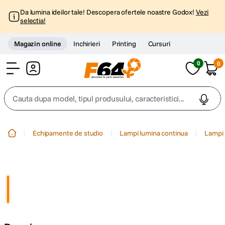
Da lumina ideilor tale! Descopera ofertele noastre Godox!
Vezi
selectia!
Magazin online
Inchirieri
Printing
Cursuri
0
0
Cont
Cauta dupa model, tipul produsului, caracteristici...
Top Cautari
Echipamente de studio
Lampi lumina continua
Lampi 
canon g7x
1
.
trepied
2
.
trepied telefon
3
.
peak design
4
.