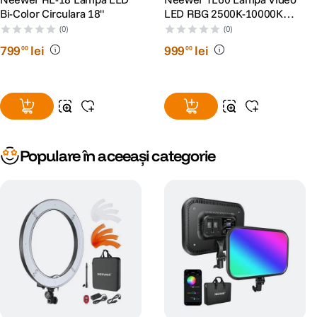
Bi-Color Circulara 18"
LED RBG 2500K-10000K
Acumulator 3000mAh
(0)
(0)
Integrat
799
lei
999
lei
00
00
Populare în aceeași categorie