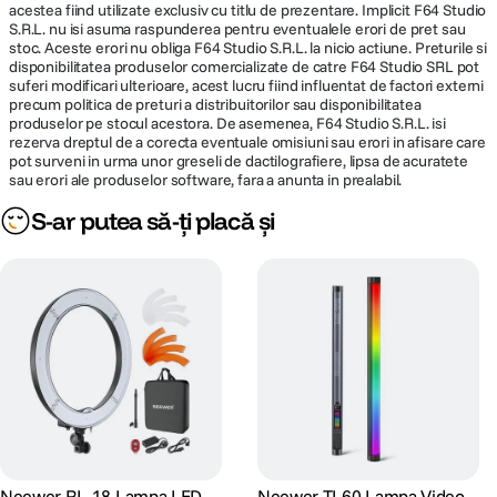
acestea fiind utilizate exclusiv cu titlu de prezentare. Implicit F64 Studio
S.R.L. nu isi asuma raspunderea pentru eventualele erori de pret sau
stoc. Aceste erori nu obliga F64 Studio S.R.L. la nicio actiune. Preturile si
disponibilitatea produselor comercializate de catre F64 Studio SRL pot
suferi modificari ulterioare, acest lucru fiind influentat de factori externi
precum politica de preturi a distribuitorilor sau disponibilitatea
produselor pe stocul acestora. De asemenea, F64 Studio S.R.L. isi
rezerva dreptul de a corecta eventuale omisiuni sau erori in afisare care
pot surveni in urma unor greseli de dactilografiere, lipsa de acuratete
sau erori ale produselor software, fara a anunta in prealabil.
S-ar putea să-ți placă și
Neewer RL-18 Lampa LED
Neewer TL60 Lampa Video