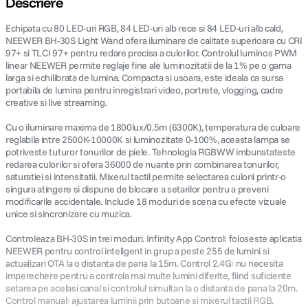
Descriere
Echipata cu 80 LED-uri RGB, 84 LED-uri alb rece si 84 LED-uri alb cald,
canon sx740 hs
5
.
NEEWER BH-30S Light Wand ofera iluminare de calitate superioara cu CRI
97+ si TLCI 97+ pentru redare precisa a culorilor. Controlul luminos PWM
lavaliera
6
.
linear NEEWER permite reglaje fine ale luminozitatii de la 1% pe o gama
larga si echilibrata de lumina. Compacta si usoara, este ideala ca sursa
portabila de lumina pentru inregistrari video, portrete, vlogging, cadre
card memorie
7
.
creative si live streaming.
Cu o iluminare maxima de 1800lux/0.5m (6300K), temperatura de culoare
ulanzi
8
.
reglabila intre 2500K-10000K si luminozitate 0-100%, aceasta lampa se
potriveste tuturor tonurilor de piele. Tehnologia RGBWW imbunatateste
insta 360
9
.
redarea culorilor si ofera 36000 de nuante prin combinarea tonurilor,
saturatiei si intensitatii. Mixerul tactil permite selectarea culorii printr-o
singura atingere si dispune de blocare a setarilor pentru a preveni
godox
10
.
modificarile accidentale. Include 18 moduri de scena cu efecte vizuale
unice si sincronizare cu muzica.
Controleaza BH-30S in trei moduri. Infinity App Control: foloseste aplicatia
NEEWER pentru control inteligent in grup a peste 255 de lumini si
actualizari OTA la o distanta de pana la 15m. Control 2.4G: nu necesita
imperechere pentru a controla mai multe lumini diferite, fiind suficiente
setarea pe acelasi canal si controlul simultan la o distanta de pana la 20m.
Control manual: ajustarea luminii prin butoane si mixerul tactil RGB.