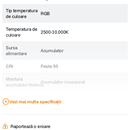
Conector: USB Type-C
Tip temperatura
RGB
de culoare
Temperatura de
2500-10.000K
culoare
Sursa
Acumulator
alimentare
CRI
Peste 95
Montura
Acumulator incorporat
acumulator/baterie
Montura
N/A
Vezi mai multe specificații
accesorii
DETALII PRODUCATOR
Raportează o eroare