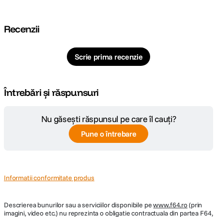
Cod producator
10102075
Recenzii
Scrie prima recenzie
Întrebări și răspunsuri
Nu găsești răspunsul pe care îl cauți?
Pune o întrebare
Informatii conformitate produs
Descrierea bunurilor sau a serviciilor disponibile pe
www.f64.ro
(prin
imagini, video etc.) nu reprezinta o obligatie contractuala din partea F64,