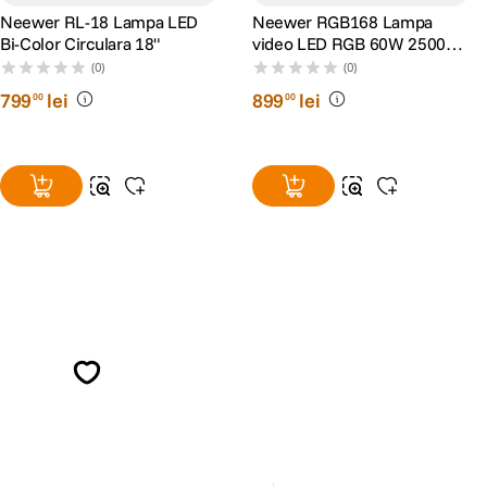
Neewer RL-18 Lampa LED
Neewer RGB168 Lampa
Bi-Color Circulara 18"
video LED RGB 60W 2500K-
8500K
(0)
(0)
799
lei
899
lei
00
00
Alatura-te comunitatii creatorilor
Descopera inspiratie, recomandari utile,
ghiduri foto-video si oferte pregatite special
pentru tine.