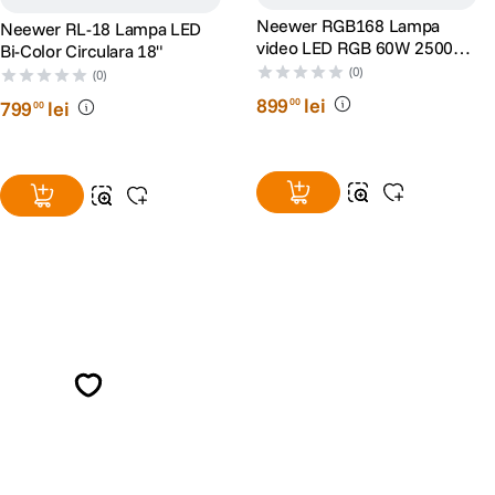
Neewer RGB168 Lampa
Neewer RL-18 Lampa LED
video LED RGB 60W 2500K-
Bi-Color Circulara 18"
8500K
(0)
(0)
899
lei
00
799
lei
00
Alatura-te comunitatii creatorilor
Descopera inspiratie, recomandari utile,
ghiduri foto-video si oferte pregatite special
pentru tine.