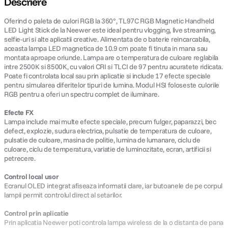
Descriere
Oferind o paleta de culori RGB la 360°, TL97C RGB Magnetic Handheld
canon sx740 hs
5
.
LED Light Stick de la Neewer este ideal pentru vlogging, live streaming,
selfie-uri si alte aplicatii creative. Alimentata de o baterie reincarcabila,
lavaliera
6
.
aceasta lampa LED magnetica de 10.9 cm poate fi tinuta in mana sau
montata aproape oriunde. Lampa are o temperatura de culoare reglabila
intre 2500K si 8500K, cu valori CRI si TLCI de 97 pentru acuratete ridicata.
sony fx
7
.
Poate fi controlata local sau prin aplicatie si include 17 efecte speciale
pentru simularea diferitelor tipuri de lumina. Modul HSI foloseste culorile
RGB pentru a oferi un spectru complet de iluminare.
card memorie
8
.
Efecte FX
dji mic mini
9
.
Lampa include mai multe efecte speciale, precum fulger, paparazzi, bec
defect, explozie, sudura electrica, pulsatie de temperatura de culoare,
pulsatie de culoare, masina de politie, lumina de lumanare, ciclu de
dji osmo
10
.
culoare, ciclu de temperatura, variatie de luminozitate, ecran, artificii si
petrecere.
Control local usor
Ecranul OLED integrat afiseaza informatii clare, iar butoanele de pe corpul
lampii permit controlul direct al setarilor.
Control prin aplicatie
Prin aplicatia Neewer poti controla lampa wireless de la o distanta de pana