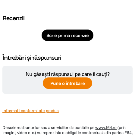
Cod producator
66604584
Recenzii
Scrie prima recenzie
Întrebări și răspunsuri
Nu găsești răspunsul pe care îl cauți?
Pune o întrebare
Informatii conformitate produs
Descrierea bunurilor sau a serviciilor disponibile pe
www.f64.ro
(prin
imagini, video etc.) nu reprezinta o obligatie contractuala din partea F64,