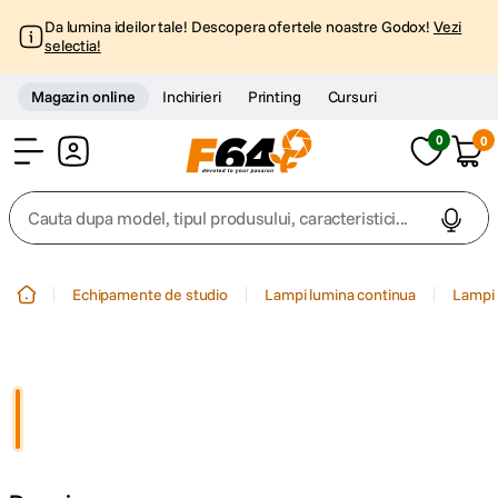
Da lumina ideilor tale! Descopera ofertele noastre Godox!
Vezi
selectia!
Magazin online
Inchirieri
Printing
Cursuri
0
0
Cont
Cauta dupa model, tipul produsului, caracteristici...
Top Cautari
Echipamente de studio
Lampi lumina continua
Lampi 
canon g7x
1
.
trepied
2
.
trepied telefon
3
.
peak design
4
.