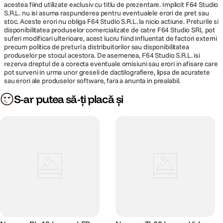
acestea fiind utilizate exclusiv cu titlu de prezentare. Implicit F64 Studio
S.R.L. nu isi asuma raspunderea pentru eventualele erori de pret sau
stoc. Aceste erori nu obliga F64 Studio S.R.L. la nicio actiune. Preturile si
disponibilitatea produselor comercializate de catre F64 Studio SRL pot
suferi modificari ulterioare, acest lucru fiind influentat de factori externi
precum politica de preturi a distribuitorilor sau disponibilitatea
produselor pe stocul acestora. De asemenea, F64 Studio S.R.L. isi
rezerva dreptul de a corecta eventuale omisiuni sau erori in afisare care
pot surveni in urma unor greseli de dactilografiere, lipsa de acuratete
sau erori ale produselor software, fara a anunta in prealabil.
S-ar putea să-ți placă și