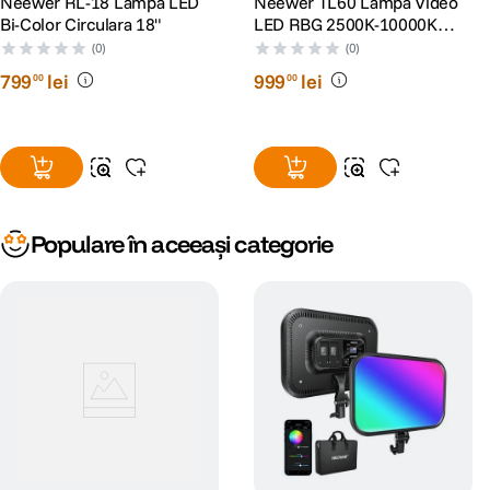
Neewer RL-18 Lampa LED
Neewer TL60 Lampa Video
Bi-Color Circulara 18"
LED RBG 2500K-10000K
Acumulator 3000mAh
(0)
(0)
Integrat
799
lei
999
lei
00
00
Populare în aceeași categorie