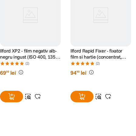
Ilford XP2 - film negativ alb-
Ilford Rapid Fixer - fixator
negru ingust (ISO 400, 135-
film si hartie (concentrat,
24)
500ml)
(2)
(2)
69
lei
94
lei
00
90
Alatura-te comunitatii creatorilor