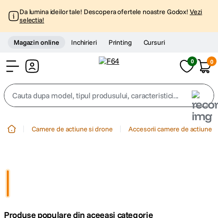
Da lumina ideilor tale! Descopera ofertele noastre Godox!
Vezi
selectia!
Magazin online
Inchirieri
Printing
Cursuri
0
0
Cont
Cauta dupa model, tipul produsului, caracteristici...
Top Cautari
Camere de actiune si drone
Accesorii camere de actiune
canon g7x
1
.
trepied
2
.
trepied telefon
3
.
Produse populare din aceeasi categorie
peak design
4
.