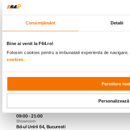
Service si garantii
Consimțământ
Detalii
F64 Studio
Bine ai venit la F64.ro!
Urmareste-ne
Folosim cookies pentru a imbunatati experienta de navigare. P
cookies.
Metode de plata
Permitere toa
Comenzi si suport
Personalizează
+40 21 270 0050
Program de lucru
09:00 - 21:00
Showroom
Bd-ul Unirii 64, Bucuresti