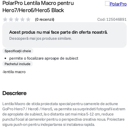
PolarPro Lentila Macro pentru
Hero7/Hero6/Hero5 Black
(
0 recenzii
)
Cod
:
125046891
Acest produs nu mai face parte din oferta noastră.
Descoperă mai jos produse similare.
Specificații cheie
permite o focalizare aproape de subiect
Pachetul include
-lentila macro
Descriere
Lentila Macro de sticla proiectata special pentru camerele de actiune
GoPro Hero7 / Hero6 / Hero5, va permite sa surprindeti fotografii extrem
de apropiate de subiect, la o distanta cat mai mica 5-12 cm, reduce
punctul focal al camerelor pentru o perspectiva creativa noua. Proiectare
sigura push-on pentru indepartarea si instalarea rapida.