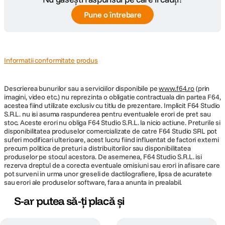
Pune o întrebare
Informatii conformitate produs
Descrierea bunurilor sau a serviciilor disponibile pe
www.f64.ro
(prin
imagini, video etc.) nu reprezinta o obligatie contractuala din partea F64,
acestea fiind utilizate exclusiv cu titlu de prezentare. Implicit F64 Studio
S.R.L. nu isi asuma raspunderea pentru eventualele erori de pret sau
stoc. Aceste erori nu obliga F64 Studio S.R.L. la nicio actiune. Preturile si
disponibilitatea produselor comercializate de catre F64 Studio SRL pot
suferi modificari ulterioare, acest lucru fiind influentat de factori externi
precum politica de preturi a distribuitorilor sau disponibilitatea
produselor pe stocul acestora. De asemenea, F64 Studio S.R.L. isi
rezerva dreptul de a corecta eventuale omisiuni sau erori in afisare care
pot surveni in urma unor greseli de dactilografiere, lipsa de acuratete
sau erori ale produselor software, fara a anunta in prealabil.
S-ar putea să-ți placă și