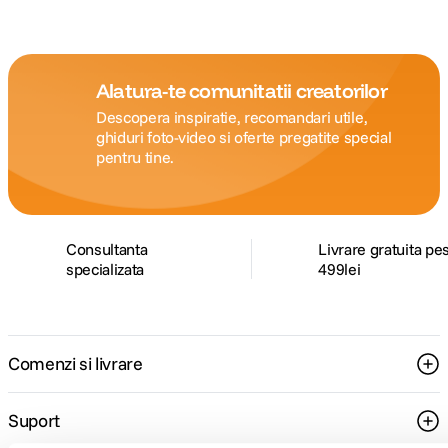
Alatura-te comunitatii creatorilor
Descopera inspiratie, recomandari utile,
ghiduri foto-video si oferte pregatite special
pentru tine.
Consultanta
Livrare gratuita pe
specializata
499lei
Comenzi si livrare
Suport