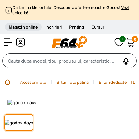
Da lumina ideilor tale! Descopera ofertele noastre Godox!
Vezi
selectia!
Magazin online
Inchirieri
Printing
Cursuri
0
0
Cont
Cauta dupa model, tipul produsului, caracteristici...
Top Cautari
Accesorii foto
Blituri foto patina
Blituri dedicate TTL
canon g7x
1
.
trepied
2
.
trepied telefon
3
.
peak design
4
.