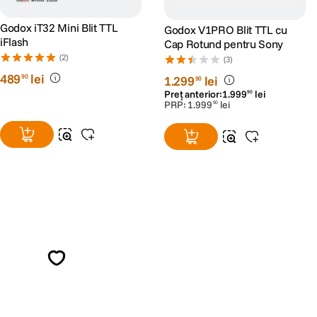
Godox iT32 Mini Blit TTL
Godox V1PRO Blit TTL cu
iFlash
Cap Rotund pentru Sony
(2)
(3)
489
lei
90
1
.
299
lei
90
Preț anterior:
1
.
999
lei
90
PRP:
1
.
999
lei
90
Alatura-te comunitatii creatorilor
Descopera inspiratie, recomandari utile,
ghiduri foto-video si oferte pregatite special
pentru tine.