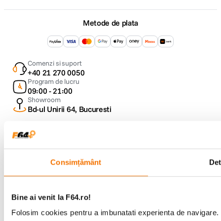
Metode de plata
Comenzi si suport
+40 21 270 0050
Program de lucru
09:00 - 21:00
Showroom
Bd-ul Unirii 64, Bucuresti
Consimțământ
Det
Copyright © F64 2001 - 2026
Bine ai venit la F64.ro!
Parteneri tehnologie:
Folosim cookies pentru a imbunatati experienta de navigare. P