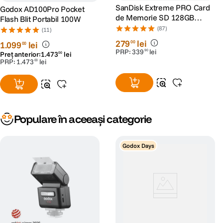
SanDisk Extreme PRO Card
Godox AD100Pro Pocket
de Memorie SD 128GB
Flash Blit Portabil 100W
SDXC UHS-I Class 10 U3 V30
(87)
(11)
+ 2 Ani RescuePRO Deluxe
279
lei
00
1
.
099
lei
00
PRP:
339
lei
90
Preț anterior:
1
.
473
lei
00
PRP:
1
.
473
lei
00
Populare în aceeași categorie
Godox Days