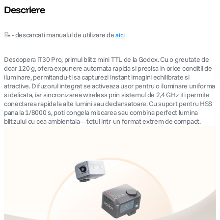
Descriere
📝 - descarcati manualul de utilizare de
aici
Descopera iT30 Pro, primul blitz mini TTL de la Godox. Cu o greutate de
doar 120 g, ofera expunere automata rapida si precisa in orice conditii de
iluminare, permitandu-ti sa capturezi instant imagini echilibrate si
atractive. Difuzorul integrat se activeaza usor pentru o iluminare uniforma
si delicata, iar sincronizarea wireless prin sistemul de 2,4 GHz iti permite
conectarea rapida la alte lumini sau declansatoare. Cu suport pentru HSS
pana la 1/8000 s, poti congela miscarea sau combina perfect lumina
blitzului cu cea ambientala—totul intr-un format extrem de compact.