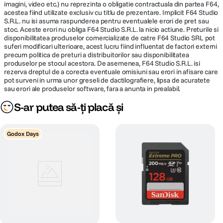
imagini, video etc.) nu reprezinta o obligatie contractuala din partea F64,
acestea fiind utilizate exclusiv cu titlu de prezentare. Implicit F64 Studio
S.R.L. nu isi asuma raspunderea pentru eventualele erori de pret sau
stoc. Aceste erori nu obliga F64 Studio S.R.L. la nicio actiune. Preturile si
disponibilitatea produselor comercializate de catre F64 Studio SRL pot
suferi modificari ulterioare, acest lucru fiind influentat de factori externi
precum politica de preturi a distribuitorilor sau disponibilitatea
produselor pe stocul acestora. De asemenea, F64 Studio S.R.L. isi
rezerva dreptul de a corecta eventuale omisiuni sau erori in afisare care
pot surveni in urma unor greseli de dactilografiere, lipsa de acuratete
sau erori ale produselor software, fara a anunta in prealabil.
S-ar putea să-ți placă și
Godox Days