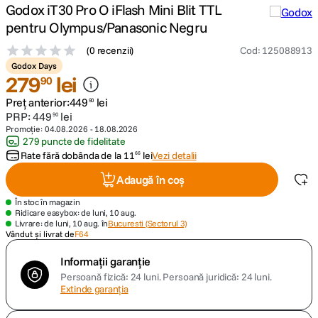
Godox iT30 Pro O iFlash Mini Blit TTL
pentru Olympus/Panasonic Negru
canon sx740 hs
5
.
(
0 recenzii
)
Cod
:
125088913
lavaliera
6
.
Godox Days
279
lei
90
sony fx
7
.
Preț anterior:
449
lei
90
PRP:
449
lei
90
Promoție:
04.08.2026
-
18.08.2026
card memorie
8
.
279 puncte de fidelitate
Rate fără dobânda de la
11
lei
Vezi detalii
66
dji mic mini
9
.
Adaugă în coș
dji osmo
10
.
În stoc în magazin
Ridicare easybox: de luni, 10 aug.
Livrare: de luni, 10 aug. în
Bucuresti (Sectorul 3)
Vândut și livrat de
F64
Informații garanție
Persoană fizică: 24 luni.
Persoană juridică: 24 luni.
Extinde garanția