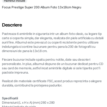
Pachetul include
Focus Prestige Super 200 Album Foto 13x18cm Negru
Descriere
Pastreaza-ti amintirile in siguranta intr-un album foto clasic, cu legare tip
carte si coperta simpla, dar eleganta, realizata din piele artificiala cu detalii
aurii fine. Albumul este prevazut cu coperti rezistente pentru utilizare
indelungata si contine buzunare pentru pana la 200 de fotografii cu
dimensiuni de pana la 13x18 cm.
Fiecare buzunar include spatiu pentru notite, date sau descrieri
personalizate. In plus, albumul dispune de un buzunar dedicat pentru CD
sau card de memorie, astfel incat amintirile digitale si cele tiparite pot fi
pastrate impreuna.
Realizat din materiale certificate FSC, acest produs reprezinta o alegere
durabila, contribuind la protejarea padurilor.
Specificatii
Dimensiuni (L x H x A) (mm) 260 x 280
Material imitatie de piele