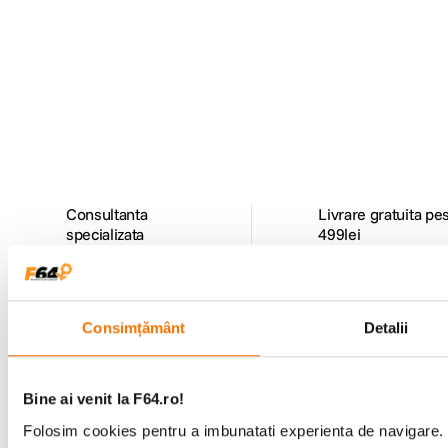
Alatura-te comunitatii creatorilor
Descopera inspiratie, recomandari utile,
ghiduri foto-video si oferte pregatite special
pentru tine.
Consultanta
Livrare gratuita pe
specializata
499lei
Comenzi si livrare
Consimțământ
Detalii
Suport
Bine ai venit la F64.ro!
Folosim cookies pentru a imbunatati experienta de navigare. P
Service si garantii