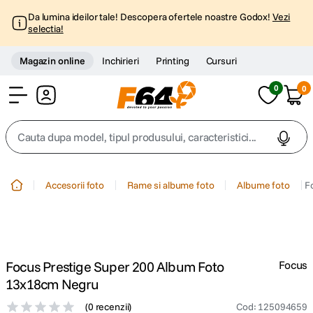
Da lumina ideilor tale! Descopera ofertele noastre Godox!
Vezi
selectia!
Magazin online
Inchirieri
Printing
Cursuri
0
0
Cont
Cauta dupa model, tipul produsului, caracteristici...
Top Cautari
Accesorii foto
Rame si albume foto
Albume foto
F
canon g7x
1
.
trepied
2
.
Focus Prestige Super 200 Album Foto
Focus
trepied telefon
3
.
13x18cm Negru
(
0 recenzii
)
Cod
:
125094659
peak design
4
.