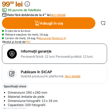
99
lei
00
99 puncte de fidelitate
canon sx740 hs
5
.
Rate fără dobânda de la
4
lei
Vezi detalii
12
lavaliera
6
.
Adaugă în coș
În stoc de la furnizor
card memorie
7
.
Ridicare easybox: de marți, 18 aug.
Livrare: de marți, 18 aug. în
Bucuresti (Sectorul 3)
Vândut și livrat de
F64
dji mic mini
8
.
Informații garanție
Persoană fizică: 12 luni.
Persoană juridică: 12 luni.
dji osmo
9
.
insta 360
10
.
Publicare în SICAP
Solicită produsul în platformă.
Vezi detalii
Specificații cheie
Dimensiuni: 260 x 280 mm
Material: imitatie de piele
Dimensiune fotografii: 13 x 18 cm
Capacitate: 200 fotografii