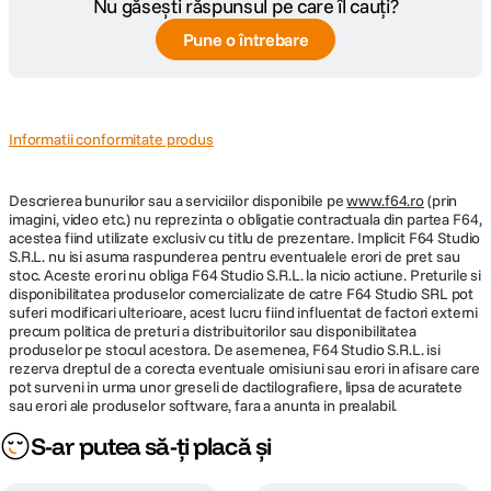
Nu găsești răspunsul pe care îl cauți?
Pune o întrebare
Informatii conformitate produs
Descrierea bunurilor sau a serviciilor disponibile pe
www.f64.ro
(prin
imagini, video etc.) nu reprezinta o obligatie contractuala din partea F64,
acestea fiind utilizate exclusiv cu titlu de prezentare. Implicit F64 Studio
S.R.L. nu isi asuma raspunderea pentru eventualele erori de pret sau
stoc. Aceste erori nu obliga F64 Studio S.R.L. la nicio actiune. Preturile si
disponibilitatea produselor comercializate de catre F64 Studio SRL pot
suferi modificari ulterioare, acest lucru fiind influentat de factori externi
precum politica de preturi a distribuitorilor sau disponibilitatea
produselor pe stocul acestora. De asemenea, F64 Studio S.R.L. isi
rezerva dreptul de a corecta eventuale omisiuni sau erori in afisare care
pot surveni in urma unor greseli de dactilografiere, lipsa de acuratete
sau erori ale produselor software, fara a anunta in prealabil.
S-ar putea să-ți placă și