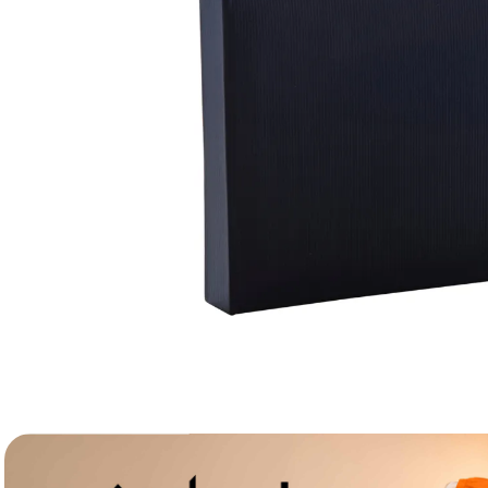
lavaliera
6
.
sony fx
7
.
card memorie
8
.
dji mic mini
9
.
dji osmo
10
.