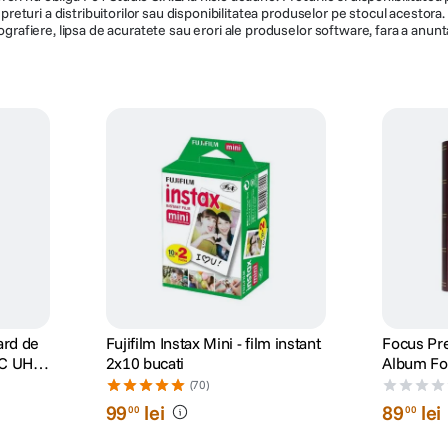
de preturi a distribuitorilor sau disponibilitatea produselor pe stocul acesto
ografiere, lipsa de acuratete sau erori ale produselor software, fara a anunta
ard de
Fujifilm Instax Mini - film instant
Focus Pr
C UHS-
2x10 bucati
Album Fo
(70)
99
lei
89
lei
00
00