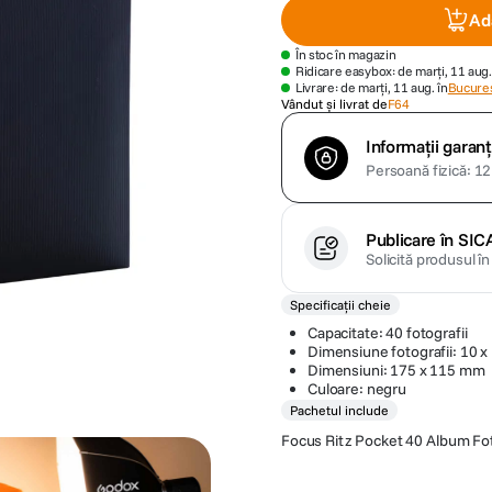
Ad
În stoc în magazin
Ridicare easybox: de marți, 11 aug.
Livrare: de marți, 11 aug. în
Bucures
Vândut și livrat de
F64
Informații garanț
Persoană fizică: 12 
Publicare în SIC
Solicită produsul î
Specificații cheie
Capacitate: 40 fotografii
Dimensiune fotografii: 10 x
Dimensiuni: 175 x 115 mm
Culoare: negru
Pachetul include
Focus Ritz Pocket 40 Album F