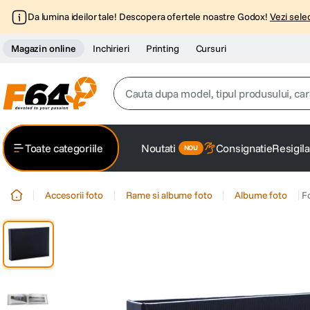
Da lumina ideilor tale! Descopera ofertele noastre Godox!
Vezi selec
Magazin online
Inchirieri
Printing
Cursuri
Cauta dupa model, tipul produsului, caracter
Top Cautari
Toate categoriile
Noutati
Consignatie
Resigila
canon g7x
1
.
Accesorii foto
Rame si albume foto
Albume foto
F
trepied
2
.
trepied telefon
3
.
peak design
4
.
canon sx740 hs
5
.