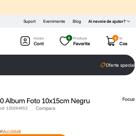
Suport
Evenimente
Blog
Ai nevoie de ajutor?
0
Produse
0
In
Cont
Favorite
Cos
Oferte special
 40 Album Foto 10x15cm Negru
Focus
Compara
od
:
125094652
ei
Vezi detalii