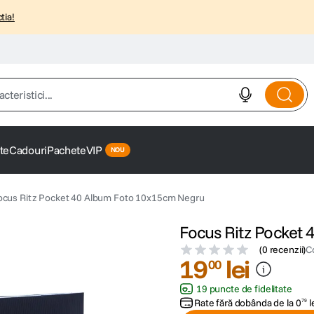
tia!
istici...
te
Cadouri
Pachete
VIP
ocus Ritz Pocket 40 Album Foto 10x15cm Negru
Focus Ritz Pocket
(
0 recenzii
)
C
19
lei
00
19 puncte de fidelitate
Rate fără dobânda de la
0
l
79