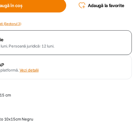
augă în coș
Adaugă la favorite
ti (Sectorul 3)
ie
luni.
Persoană juridică: 12 luni.
AP
n platformă.
Vezi detalii
 15 cm
oto 10x15cm Negru