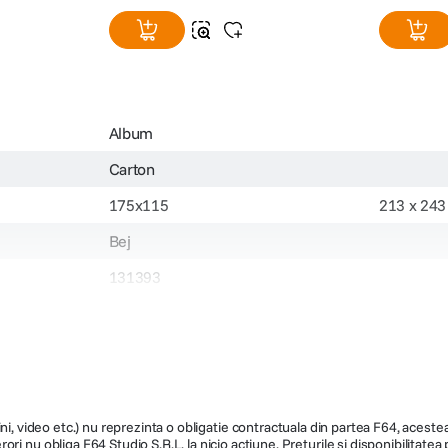
Album
Carton
175x115
213 x 24
Bej
131393
19
ni, video etc.) nu reprezinta o obligatie contractuala din partea F64, acestea 
ri nu obliga F64 Studio S.R.L. la nicio actiune. Preturile si disponibilitate