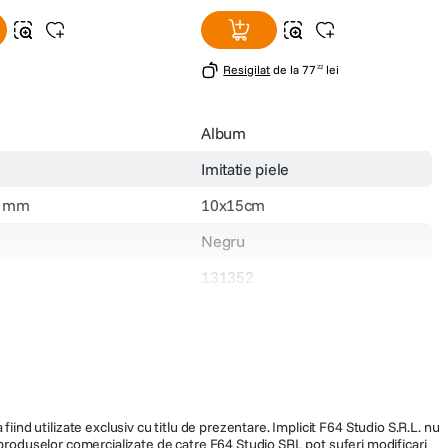
Resigilat
de la
77
lei
22
Album
Imitatie piele
3 mm
10x15cm
Negru
131352
99
fiind utilizate exclusiv cu titlu de prezentare. Implicit F64 Studio S.R.L. nu
a produselor comercializate de catre F64 Studio SRL pot suferi modificari