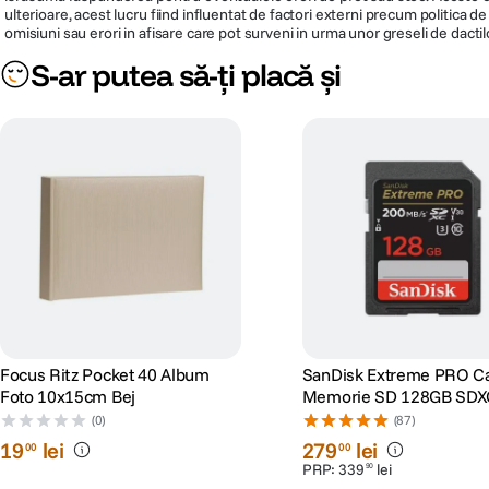
ulterioare, acest lucru fiind influentat de factori externi precum politica 
omisiuni sau erori in afisare care pot surveni in urma unor greseli de dactil
S-ar putea să-ți placă și
Focus Ritz Pocket 40 Album
SanDisk Extreme PRO C
Foto 10x15cm Bej
Memorie SD 128GB SDX
I Class 10 U3 V30 + 2 Ani
(0)
(87)
RescuePRO Deluxe
19
lei
279
lei
00
00
PRP:
339
lei
90