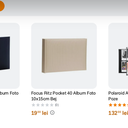
lbum Foto
Focus Ritz Pocket 40 Album Foto
Polaroid 
10x15cm Bej
Poze
(0)
19
lei
132
le
00
00