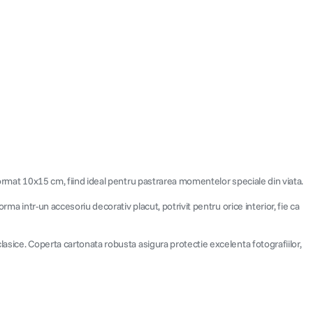
format 10x15 cm, fiind ideal pentru pastrarea momentelor speciale din viata.
ma intr-un accesoriu decorativ placut, potrivit pentru orice interior, fie ca
asice. Coperta cartonata robusta asigura protectie excelenta fotografiilor,