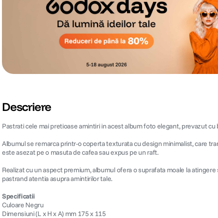
Descriere
Pastrati cele mai pretioase amintiri in acest album foto elegant, prevazut cu
Albumul se remarca printr-o coperta texturata cu design minimalist, care transm
este asezat pe o masuta de cafea sau expus pe un raft.
Realizat cu un aspect premium, albumul ofera o suprafata moale la atingere si
pastrand atentia asupra amintirilor tale.
Specificatii
Culoare Negru
Dimensiuni (L x H x A) mm 175 x 115