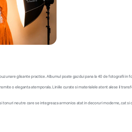
 buzunare glisante practice. Albumul poate gazdui pana la 40 de fotografii in 
ite o eleganta atemporala. Liniile curate si materialele atent alese il transfor
 tonuri neutre care se integreaza armonios atat in decoruri moderne, cat si cl