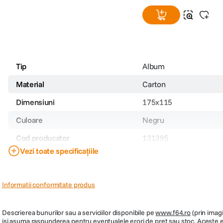
Tip
Album
Material
Carton
Dimensiuni
175x115
Culoare
Negru
Cod producator
131395
Vezi toate specificațiile
PRP
19
Informatii conformitate produs
Descrierea bunurilor sau a serviciilor disponibile pe
www.f64.ro
(prin imagi
isi asuma raspunderea pentru eventualele erori de pret sau stoc. Aceste ero