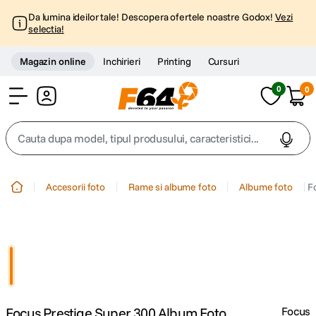
Da lumina ideilor tale! Descopera ofertele noastre Godox!
Vezi
selectia!
Magazin online
Inchirieri
Printing
Cursuri
0
0
Cont
Cauta dupa model, tipul produsului, caracteristici...
Top Cautari
Accesorii foto
Rame si albume foto
Albume foto
F
canon g7x
1
.
trepied
2
.
trepied telefon
3
.
Focus Prestige Super 300 Album Foto
Focus
peak design
4
.