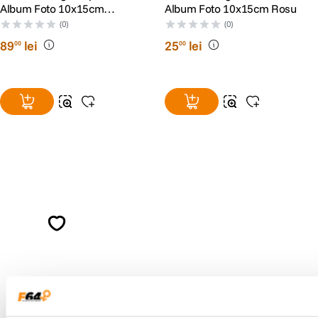
Album Foto 10x15cm
Album Foto 10x15cm Rosu
Albastru
(0)
(0)
89
lei
25
lei
00
00
Alatura-te comunitatii creatorilor
Descopera inspiratie, recomandari utile,
ghiduri foto-video si oferte pregatite special
pentru tine.
Consultanta
Livrare gratuita pe
specializata
499lei