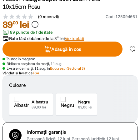
10x15cm Rosu
canon sx740 hs
5
.
(
0 recenzii
)
Cod
:
125094661
89
lei
00
lavaliera
6
.
89 puncte de fidelitate
Rate fără dobânda de la
3
lei
Vezi detalii
70
card memorie
7
.
Adaugă în coș
dji mic mini
8
.
În stoc în magazin
Ridicare easybox: de marți, 11 aug.
Livrare: de marți, 11 aug. în
Bucuresti (Sectorul 3)
dji osmo
Vândut și livrat de
F64
9
.
Culoare
insta 360
10
.
Albastru
Negru
89,00 lei
89,00 lei
Informații garanție
Persoană fizică: 12 luni.
Persoană juridică: 12 luni.