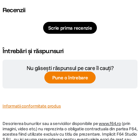
Recenzii
Scrie prima recenzie
Întrebări și răspunsuri
Nu găsești răspunsul pe care îl cauți?
Pune o întrebare
Informatii conformitate produs
Descrierea bunurilor sau a serviciilor disponibile pe
www.f64.ro
(prin
imagini, video etc.) nu reprezinta o obligatie contractuala din partea F64,
acestea fiind utilizate exclusiv cu titlu de prezentare. Implicit F64 Studio
S.R.L. nu isi asuma raspunderea pentru eventualele erori de pret sau