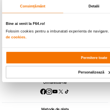
Consimțământ
Detalii
Comenzi si livrare
Bine ai venit la F64.ro!
Folosim cookies pentru a imbunatati experienta de navigare. P
Suport
de cookies.
Service si garantii
Permitere toate
F64 Studio
Personalizează
Urmareste-ne
Metode de plata