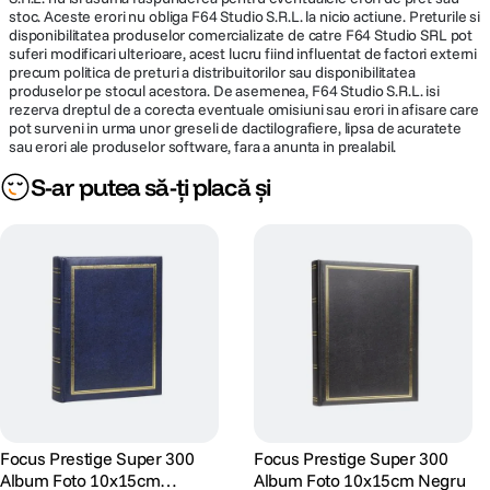
stoc. Aceste erori nu obliga F64 Studio S.R.L. la nicio actiune. Preturile si
disponibilitatea produselor comercializate de catre F64 Studio SRL pot
suferi modificari ulterioare, acest lucru fiind influentat de factori externi
precum politica de preturi a distribuitorilor sau disponibilitatea
produselor pe stocul acestora. De asemenea, F64 Studio S.R.L. isi
rezerva dreptul de a corecta eventuale omisiuni sau erori in afisare care
pot surveni in urma unor greseli de dactilografiere, lipsa de acuratete
sau erori ale produselor software, fara a anunta in prealabil.
S-ar putea să-ți placă și
Focus Prestige Super 300
Focus Prestige Super 300
Album Foto 10x15cm
Album Foto 10x15cm Negru