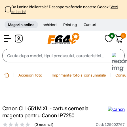
Da lumina ideilor tale! Descopera ofertele noastre Godox!
Vezi
selectia!
Magazin online
Inchirieri
Printing
Cursuri
0
0
Cont
Cauta dupa model, tipul produsului, caracteristici...
Top Cautari
Accesorii foto
Imprimante foto si consumabile
Consum
canon g7x
1
.
trepied
2
.
Canon CLI-551M XL - cartus cerneala
trepied telefon
3
.
magenta pentru Canon IP7250
(
0 recenzii
)
Cod
:
125002767
peak design
4
.