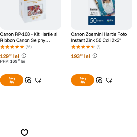
Canon RP-108 - Kit Hartie si
Canon Zoemini Hartie Foto
Ribbon Canon Selphy
Instant Zink 50 Coli 2x3"
CP910, CP1200, CP1300,
(86)
(5)
CP1500
129
lei
193
lei
90
00
PRP:
169
lei
90
Alatura-te comunitatii creatorilor
Descopera inspiratie, recomandari utile,
ghiduri foto-video si oferte pregatite special