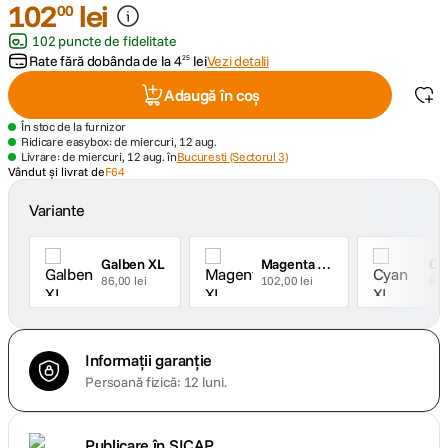
102
lei
00
102 puncte de fidelitate
canon sx740 hs
5
.
Rate fără dobânda de la
4
lei
Vezi detalii
25
lavaliera
6
.
Adaugă în coș
În stoc de la furnizor
card memorie
7
.
Ridicare easybox: de miercuri, 12 aug.
Livrare: de miercuri, 12 aug. în
Bucuresti (Sectorul 3)
Vândut și livrat de
F64
dji mic mini
8
.
Variante
dji osmo
9
.
Galben XL
Magenta XL
Cy
insta 360
86,00 lei
102,00 lei
86,
10
.
Informații garanție
Persoană fizică: 12 luni.
Publicare în SICAP