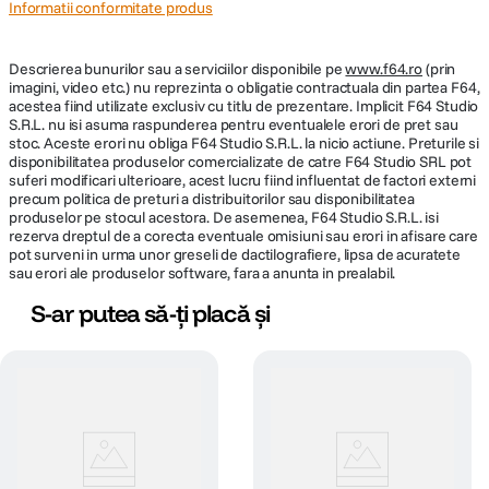
Informatii conformitate produs
Descrierea bunurilor sau a serviciilor disponibile pe
www.f64.ro
(prin
imagini, video etc.) nu reprezinta o obligatie contractuala din partea F64,
acestea fiind utilizate exclusiv cu titlu de prezentare. Implicit F64 Studio
S.R.L. nu isi asuma raspunderea pentru eventualele erori de pret sau
stoc. Aceste erori nu obliga F64 Studio S.R.L. la nicio actiune. Preturile si
disponibilitatea produselor comercializate de catre F64 Studio SRL pot
suferi modificari ulterioare, acest lucru fiind influentat de factori externi
precum politica de preturi a distribuitorilor sau disponibilitatea
produselor pe stocul acestora. De asemenea, F64 Studio S.R.L. isi
rezerva dreptul de a corecta eventuale omisiuni sau erori in afisare care
pot surveni in urma unor greseli de dactilografiere, lipsa de acuratete
sau erori ale produselor software, fara a anunta in prealabil.
S-ar putea să-ți placă și