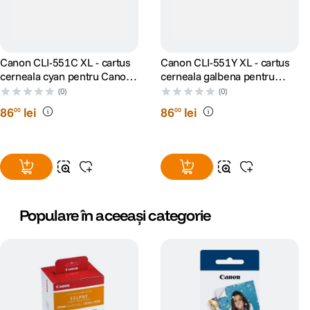
Canon CLI-551C XL - cartus
Canon CLI-551Y XL - cartus
cerneala cyan pentru Canon
cerneala galbena pentru
IP7250
Canon IP7250
(0)
(0)
86
lei
86
lei
00
00
Populare în aceeași categorie