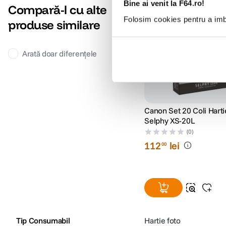
Bine ai venit la F64.ro!
Compară-l cu alte
Folosim cookies pentru a imbu
produse similare
Arată doar diferențele
Canon Set 20 Coli Harti
Selphy XS-20L
(0)
112
lei
00
Tip Consumabil
Hartie foto