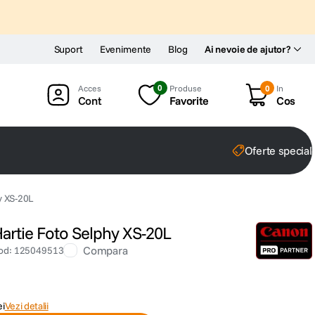
Suport
Evenimente
Blog
Ai nevoie de ajutor?
0
Produse
0
In
Cont
Favorite
Cos
Oferte special
y XS-20L
Hartie Foto Selphy XS-20L
Compara
od
:
125049513
ei
Vezi detalii