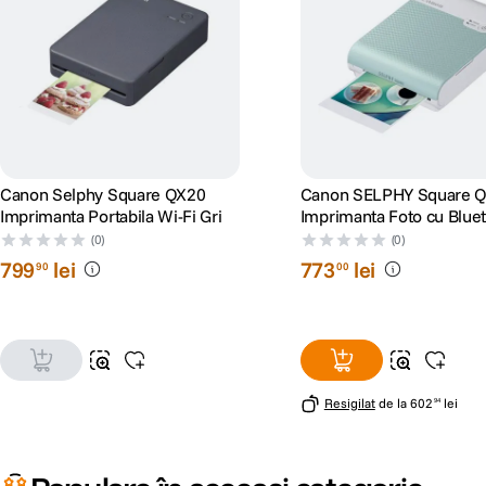
Canon Selphy Square QX20
Canon SELPHY Square 
Imprimanta Portabila Wi-Fi Gri
Imprimanta Foto cu Blue
Verde
(0)
(0)
799
lei
773
lei
90
00
Resigilat
de la
602
lei
94