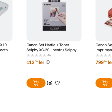
QX10
Canon Set Hartie + Toner
Canon Se
tooth
Selphy XC-20L pentru Selphy
Imprimant
QX20
(0)
112
lei
799
le
00
90