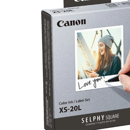
canon sx740 hs
6
.
card memorie
7
.
sony fx
8
.
dji mic mini
9
.
dji osmo pocket 4
10
.