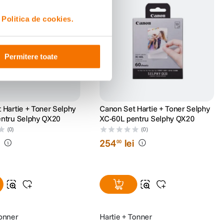
i
Politica de cookies.
Permitere toate
 Hartie + Toner Selphy
Canon Set Hartie + Toner Selphy
ntru Selphy QX20
XC-60L pentru Selphy QX20
(0)
(0)
i
254
lei
00
Tonner
Hartie + Tonner