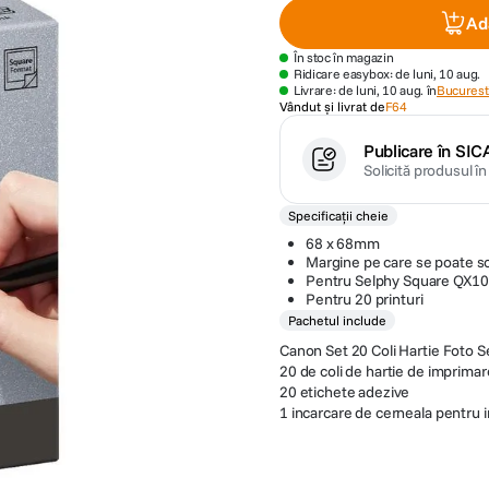
Ad
În stoc în magazin
Ridicare easybox: de luni, 10 aug.
Livrare: de luni, 10 aug. în
Bucuresti
Vândut și livrat de
F64
Publicare în SIC
Solicită produsul î
Specificații cheie
68 x 68mm
Margine pe care se poate sc
Pentru Selphy Square QX10
Pentru 20 printuri
Pachetul include
Canon Set 20 Coli Hartie Foto 
20 de coli de hartie de impri
20 etichete adezive
1 incarcare de cerneala pentru