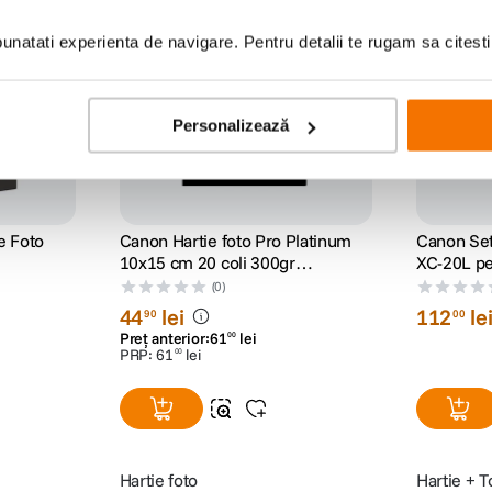
natati experienta de navigare. Pentru detalii te rugam sa citest
Personalizează
e Foto
Canon Hartie foto Pro Platinum
Canon Set
10x15 cm 20 coli 300gr
XC-20L pe
(CANPT101S)
(0)
44
lei
112
le
90
00
Preț anterior:
61
lei
00
PRP:
61
lei
00
Hartie foto
Hartie + 