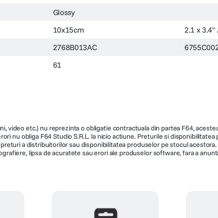
Glossy
10x15cm
2.1 x 3.4"
2768B013AC
6755C00
61
ni, video etc.) nu reprezinta o obligatie contractuala din partea F64, acestea 
ri nu obliga F64 Studio S.R.L. la nicio actiune. Preturile si disponibilitate
de preturi a distribuitorilor sau disponibilitatea produselor pe stocul acesto
ografiere, lipsa de acuratete sau erori ale produselor software, fara a anunta