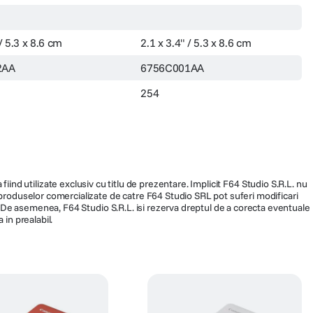
 / 5.3 x 8.6 cm
2.1 x 3.4" / 5.3 x 8.6 cm
2AA
6756C001AA
254
fiind utilizate exclusiv cu titlu de prezentare. Implicit F64 Studio S.R.L. nu
a produselor comercializate de catre F64 Studio SRL pot suferi modificari
ra. De asemenea, F64 Studio S.R.L. isi rezerva dreptul de a corecta eventuale
 in prealabil.