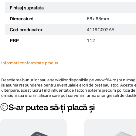
Finisaj suprafata
Dimensiuni
68x 68mm
Cod producator
4119C002AA
PRP
112
Informatii conformitate produs
Descrierea bunurilor sau a serviciilor disponibile pe
www.f64.ro
(prin imagi
isi asuma raspunderea pentru eventualele erori de pret sau stoc. Aceste ero
ulterioare, acest lucru fiind influentat de factori externi precum politica 
omisiuni sau erori in afisare care pot surveni in urma unor greseli de dactil
S-ar putea să-ți placă și