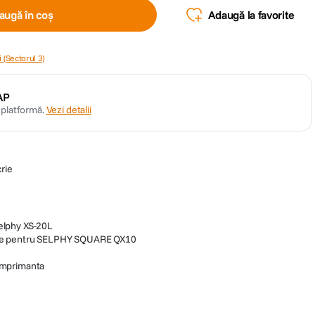
augă în coș
Adaugă la favorite
 (Sectorul 3)
AP
n platformă.
Vezi detalii
rie
Selphy XS-20L
mare pentru SELPHY SQUARE QX10
 imprimanta