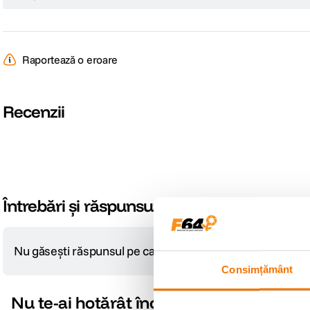
Raportează o eroare
Recenzii
Întrebări și răspunsuri
Nu găsești răspunsul pe care îl cauți?
Pune o întrebare
Consimțământ
Nu te-ai hotărât încă?