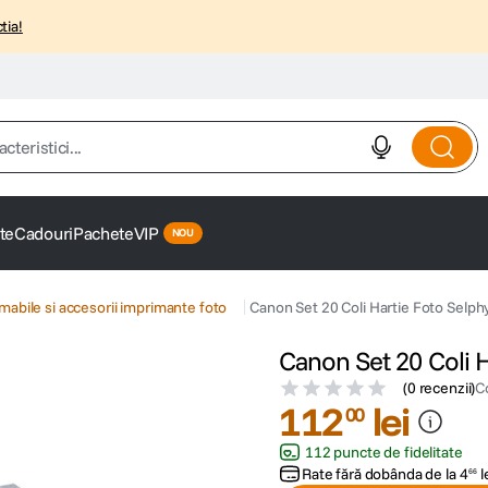
tia!
istici...
te
Cadouri
Pachete
VIP
abile si accesorii imprimante foto
Canon Set 20 Coli Hartie Foto Selph
Canon Set 20 Coli 
(
0 recenzii
)
C
112
lei
00
112 puncte de fidelitate
Rate fără dobânda de la
4
l
66