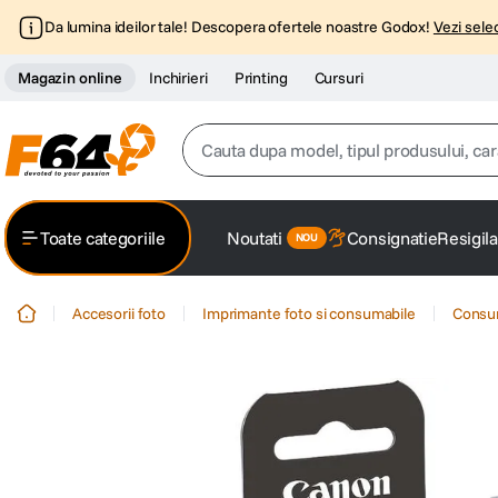
Da lumina ideilor tale! Descopera ofertele noastre Godox!
Vezi selec
Magazin online
Inchirieri
Printing
Cursuri
Cauta dupa model, tipul produsului, caracter
Top Cautari
Toate categoriile
Noutati
Consignatie
Resigila
canon g7x
1
.
Accesorii foto
Imprimante foto si consumabile
Consum
trepied
2
.
trepied telefon
3
.
peak design
4
.
lavaliera
5
.