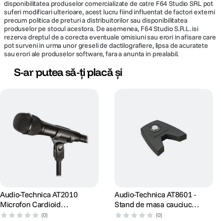
disponibilitatea produselor comercializate de catre F64 Studio SRL pot
suferi modificari ulterioare, acest lucru fiind influentat de factori externi
precum politica de preturi a distribuitorilor sau disponibilitatea
produselor pe stocul acestora. De asemenea, F64 Studio S.R.L. isi
rezerva dreptul de a corecta eventuale omisiuni sau erori in afisare care
pot surveni in urma unor greseli de dactilografiere, lipsa de acuratete
sau erori ale produselor software, fara a anunta in prealabil.
S-ar putea să-ți placă și
Audio-Technica AT2010
Audio-Technica AT8601 -
Microfon Cardioid
Stand de masa cauciuc
Condenser
pentru microfon
(0)
(0)