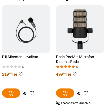
canon sx740 hs
5
.
lavaliera
6
.
ulanzi
7
.
godox
8
.
card memorie
DJI Microfon Lavaliera
Rode PodMic Microfon
9
.
Dinamic Podcast
(0)
(6)
nou
10
.
219
lei
499
lei
00
00
Pachet promo disponibil