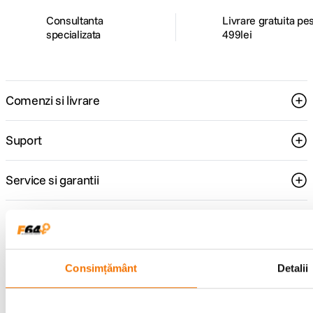
Consultanta
Livrare gratuita pe
specializata
499lei
Comenzi si livrare
Suport
Service si garantii
F64 Studio
Consimțământ
Detalii
Urmareste-ne