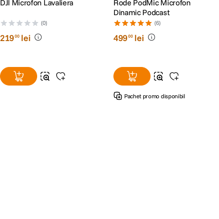
DJI Microfon Lavaliera
Rode PodMic Microfon
Dinamic Podcast
(0)
(6)
219
lei
499
lei
00
00
Pachet promo disponibil
Alatura-te comunitatii creatorilor
Descopera inspiratie, recomandari utile,
ghiduri foto-video si oferte pregatite special
pentru tine.