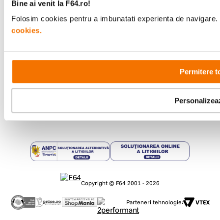
Bine ai venit la F64.ro!
Folosim cookies pentru a imbunatati experienta de navigare. P
Metode de plata
cookies.
Comenzi si suport
Permitere t
+40 21 270 0050
Program de lucru
09:00 - 21:00
Showroom
Personalizea
Bd-ul Unirii 64, Bucuresti
Copyright © F64 2001 - 2026
Parteneri tehnologie: