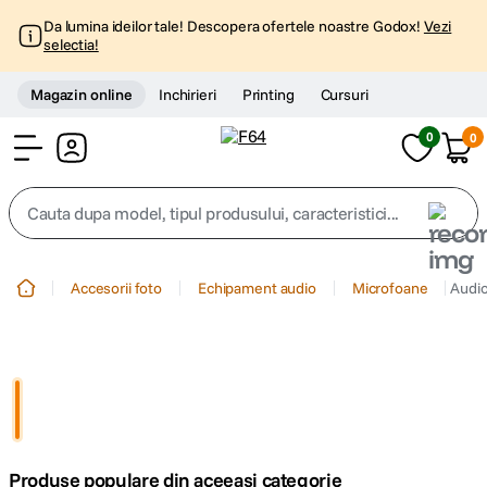
Da lumina ideilor tale! Descopera ofertele noastre Godox!
Vezi
selectia!
Magazin online
Inchirieri
Printing
Cursuri
0
0
Cont
Cauta dupa model, tipul produsului, caracteristici...
Top Cautari
Accesorii foto
Echipament audio
Microfoane
Audio
canon g7x
1
.
trepied
2
.
trepied telefon
3
.
Produse populare din aceeasi categorie
peak design
4
.