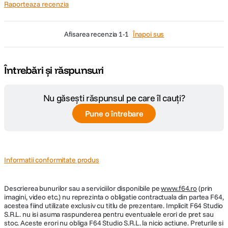
Raporteaza recenzia
afisarea recenzia
1-1
Înapoi sus
Întrebări și răspunsuri
Nu găsești răspunsul pe care îl cauți?
Pune o întrebare
Informatii conformitate produs
Descrierea bunurilor sau a serviciilor disponibile pe
www.f64.ro
(prin
imagini, video etc.) nu reprezinta o obligatie contractuala din partea F64,
acestea fiind utilizate exclusiv cu titlu de prezentare. Implicit F64 Studio
S.R.L. nu isi asuma raspunderea pentru eventualele erori de pret sau
stoc. Aceste erori nu obliga F64 Studio S.R.L. la nicio actiune. Preturile si