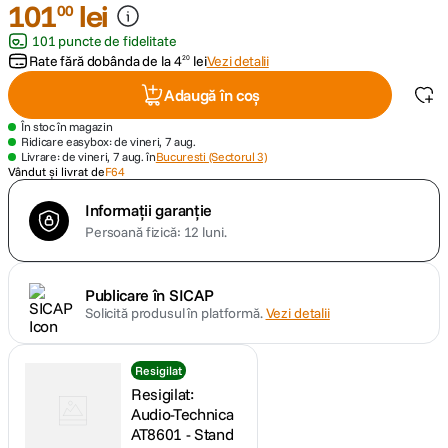
101
lei
00
101 puncte de fidelitate
lavaliera
5
.
Rate fără dobânda de la
4
lei
Vezi detalii
20
canon sx740 hs
6
.
Adaugă în coș
În stoc în magazin
card memorie
7
.
Ridicare easybox: de vineri, 7 aug.
Livrare: de vineri, 7 aug. în
Bucuresti (Sectorul 3)
Vândut și livrat de
F64
sony fx
8
.
Informații garanție
Persoană fizică: 12 luni.
dji mic mini
9
.
dji osmo pocket 4
10
.
Publicare în SICAP
Solicită produsul în platformă.
Vezi detalii
Resigilat
Resigilat:
Audio-Technica
AT8601 - Stand