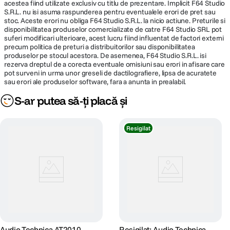
acestea fiind utilizate exclusiv cu titlu de prezentare. Implicit F64 Studio
S.R.L. nu isi asuma raspunderea pentru eventualele erori de pret sau
stoc. Aceste erori nu obliga F64 Studio S.R.L. la nicio actiune. Preturile si
disponibilitatea produselor comercializate de catre F64 Studio SRL pot
suferi modificari ulterioare, acest lucru fiind influentat de factori externi
precum politica de preturi a distribuitorilor sau disponibilitatea
produselor pe stocul acestora. De asemenea, F64 Studio S.R.L. isi
rezerva dreptul de a corecta eventuale omisiuni sau erori in afisare care
pot surveni in urma unor greseli de dactilografiere, lipsa de acuratete
sau erori ale produselor software, fara a anunta in prealabil.
S-ar putea să-ți placă și
Resigilat
Audio-Technica AT2010
Resigilat: Audio-Technica