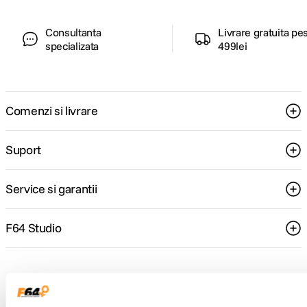
Consultanta
Livrare gratuita pe
specializata
499lei
Comenzi si livrare
Suport
Service si garantii
F64 Studio
Urmareste-ne