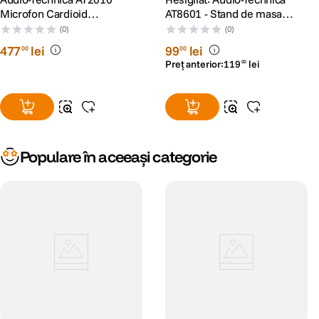
Microfon Cardioid
AT8601 - Stand de masa
Condenser
cauciuc pentru microfon -
(0)
(0)
RS125036098-1
477
lei
99
lei
00
00
Preț anterior:
119
lei
00
Populare în aceeași categorie