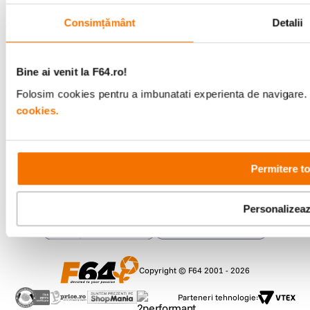
Consimțământ
Detalii
Metode de plata
Bine ai venit la F64.ro!
Folosim cookies pentru a imbunatati experienta de navigare. P
Comenzi si suport
cookies.
+40 21 270 0050
Program de lucru
09:00 - 21:00
Showroom
Bd-ul Unirii 64, Bucuresti
Permitere to
Personalizea
Copyright © F64 2001 - 2026
Parteneri tehnologie: