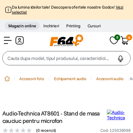
Da lumina ideilor tale! Descopera ofertele noastre Godox!
Vezi
selectia!
Magazin online
Inchirieri
Printing
Cursuri
0
0
Cont
Cauta dupa model, tipul produsului, caracteristici...
Top Cautari
Accesorii foto
Echipament audio
Accesorii audio
A
canon g7x
1
.
trepied
2
.
Audio-Technica AT8601 - Stand de masa
trepied telefon
3
.
cauciuc pentru microfon
(
0 recenzii
)
Cod
:
125036098
peak design
4
.