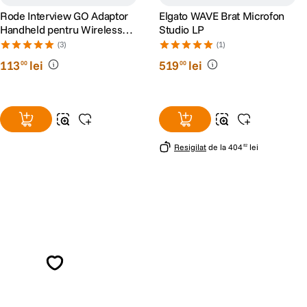
Rode Interview GO Adaptor
Elgato WAVE Brat Microfon
Handheld pentru Wireless
Studio LP
GO
(3)
(1)
113
lei
519
lei
00
00
Resigilat
de la
404
lei
82
Alatura-te comunitatii creatorilor
Descopera inspiratie, recomandari utile,
ghiduri foto-video si oferte pregatite special
pentru tine.