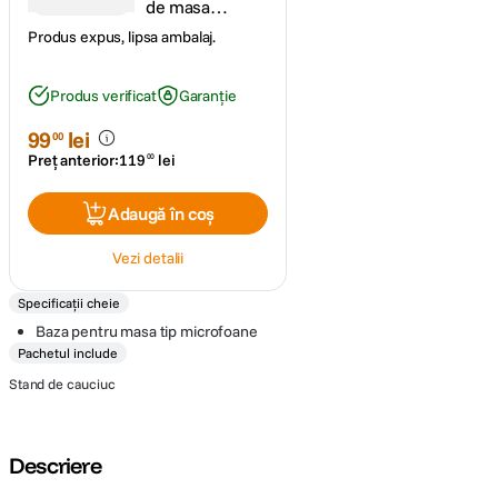
de masa
cauciuc pentru
Produs expus, lipsa ambalaj.
microfon -
RS125036098-
1
Produs verificat
Garanție
99
lei
00
Preț anterior:
119
lei
00
Adaugă în coș
Vezi detalii
Specificații cheie
Baza pentru masa tip microfoane
Pachetul include
Stand de cauciuc
Descriere