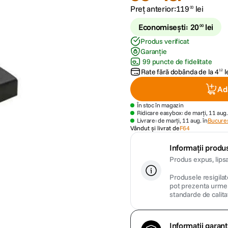
Preț anterior:
119
lei
00
Economisești:
20
lei
00
Produs verificat
Garanție
99 puncte de fidelitate
Rate fără dobânda de la
4
l
12
Ad
În stoc în magazin
Ridicare easybox: de marți, 11 aug.
Livrare: de marți, 11 aug. în
Bucures
Vândut și livrat de
F64
Informații produs
Produs expus, lipsa
Produsele resigilate
pot prezenta urme m
standarde de calita
Informații garanț