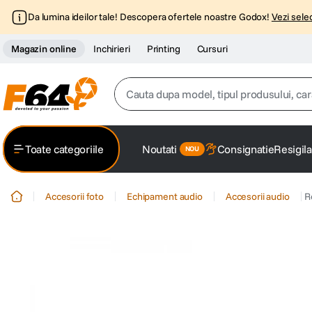
Da lumina ideilor tale! Descopera ofertele noastre Godox!
Vezi selec
Magazin online
Inchirieri
Printing
Cursuri
Cauta dupa model, tipul produsului, caracter
Top Cautari
Toate categoriile
Noutati
Consignatie
Resigila
canon g7x
1
.
Accesorii foto
Echipament audio
Accesorii audio
R
trepied
2
.
trepied telefon
3
.
peak design
4
.
canon sx740 hs
5
.