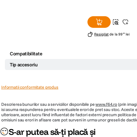
Resigilat
de la
99
lei
00
Compatibilitate
Tip accesoriu
Informatii conformitate produs
Descrierea bunurilor sau a serviciilor disponibile pe
www.f64.ro
(prin imagi
isi asuma raspunderea pentru eventualele erori de pret sau stoc. Aceste ero
ulterioare, acest lucru fiind influentat de factori externi precum politica 
omisiuni sau erori in afisare care pot surveni in urma unor greseli de dactil
S-ar putea să-ți placă și