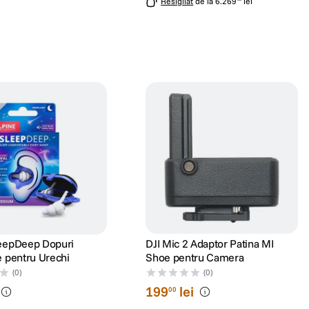
Resigilat
de la
6
.
269
lei
leepDeep Dopuri
DJI Mic 2 Adaptor Patina MI
e pentru Urechi
Shoe pentru Camera
(0)
(0)
199
lei
00