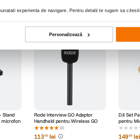
natati experienta de navigare. Pentru detalii te rugam sa citest
Personalizează
- Stand
Rode Interview GO Adaptor
DJI Set Pa
 microfon
Handheld pentru Wireless GO
pentru Mi
(3)
113
lei
149
le
00
00