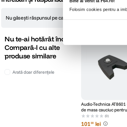
Bine ai venit la F64.ro!
Folosim cookies pentru a imbu
Nu găsești răspunsul pe care îl cauți?
Pune o întrebare
Nu te-ai hotărât încă?
Compară-l cu alte
produse similare
Arată doar diferențele
Audio-Technica AT8601 
de masa cauciuc pentru
(0)
101
lei
00