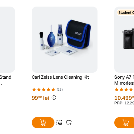
Student 
 Stand
Carl Zeiss Lens Cleaning Kit
Sony A7 
Mirrorles
in Timp 
(52)
Negru
99
lei
10
.
499
90
9
PRP:
12
.
2