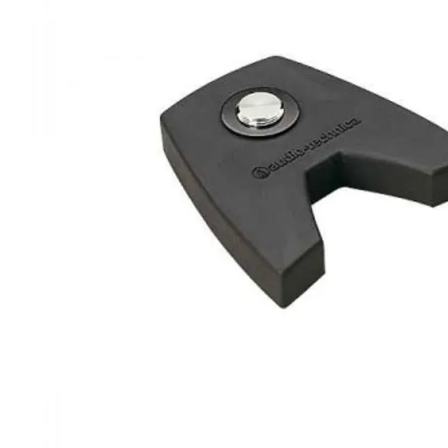
lavaliera
6
.
card memorie
7
.
dji mic mini
8
.
dji osmo
9
.
insta 360
10
.