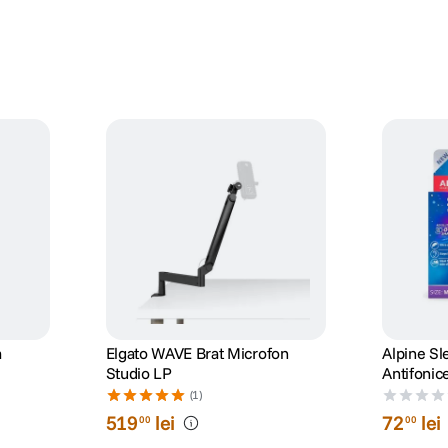
a
Elgato WAVE Brat Microfon
Alpine S
Studio LP
Antifonic
(1)
519
lei
72
lei
00
00