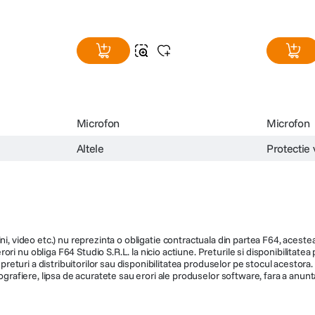
Microfon
Microfon
Altele
Protectie 
ni, video etc.) nu reprezinta o obligatie contractuala din partea F64, acestea 
ri nu obliga F64 Studio S.R.L. la nicio actiune. Preturile si disponibilitate
de preturi a distribuitorilor sau disponibilitatea produselor pe stocul acesto
ografiere, lipsa de acuratete sau erori ale produselor software, fara a anunta