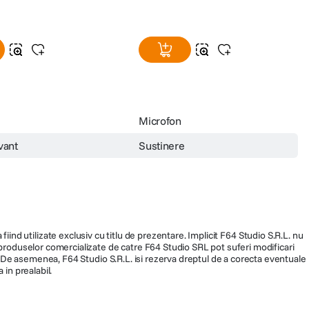
Microfon
vant
Sustinere
fiind utilizate exclusiv cu titlu de prezentare. Implicit F64 Studio S.R.L. nu
a produselor comercializate de catre F64 Studio SRL pot suferi modificari
ra. De asemenea, F64 Studio S.R.L. isi rezerva dreptul de a corecta eventuale
 in prealabil.