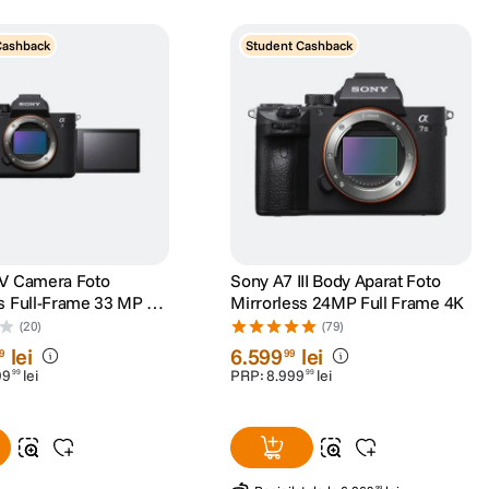
Cashback
Student Cashback
IV Camera Foto
Sony A7 III Body Aparat Foto
s Full-Frame 33 MP AF
Mirrorless 24MP Full Frame 4K
Real 10cps 4K60p
(20)
(79)
lei
6
.
599
lei
9
99
99
lei
PRP:
8
.
999
lei
99
99
99