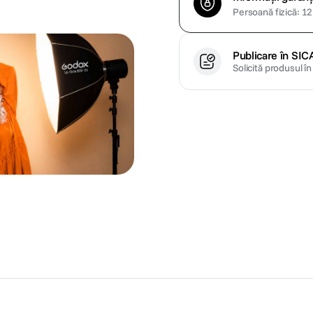
Persoană fizică: 12 
Publicare în SIC
Solicită produsul î