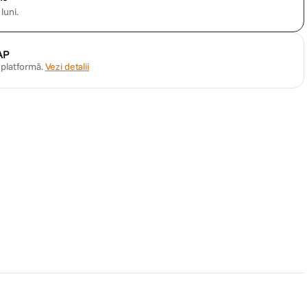
luni.
AP
n platformă.
Vezi detalii