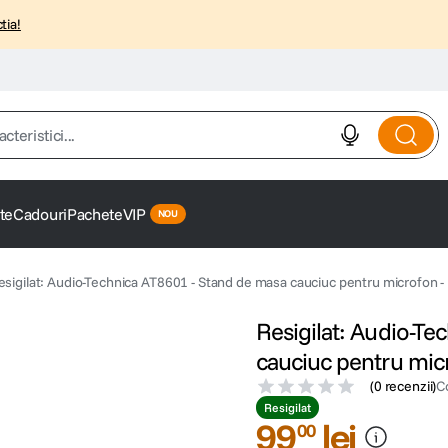
tia!
istici...
te
Cadouri
Pachete
VIP
esigilat: Audio-Technica AT8601 - Stand de masa cauciuc pentru microfon
Resigilat: Audio-Te
cauciuc pentru mic
(
0 recenzii
)
C
Resigilat
99
lei
00