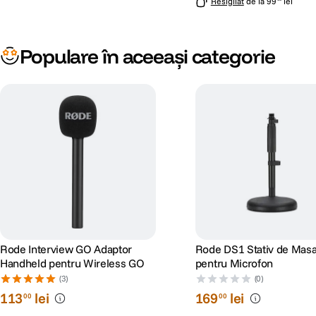
Resigilat
de la
99
lei
Populare în aceeași categorie
Rode Interview GO Adaptor
Rode DS1 Stativ de Mas
Handheld pentru Wireless GO
pentru Microfon
(3)
(0)
113
lei
169
lei
00
00