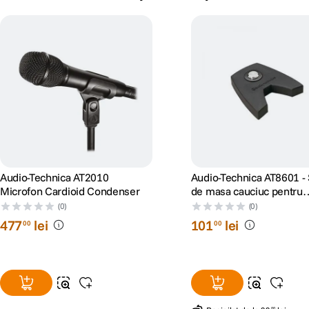
Audio-Technica AT2010
Audio-Technica AT8601 -
Microfon Cardioid Condenser
de masa cauciuc pentru
microfon
(0)
(0)
477
lei
101
lei
00
00
00