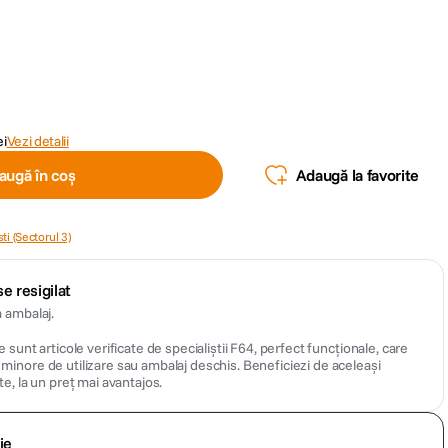
ei
Vezi detalii
augă în coș
Adaugă la favorite
ti (Sectorul 3)
e resigilat
 ambalaj.
 sunt articole verificate de specialiștii F64, perfect funcționale, care
inore de utilizare sau ambalaj deschis. Beneficiezi de aceleași
te, la un preț mai avantajos.
ie