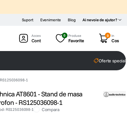
Suport
Evenimente
Blog
Ai nevoie de ajutor?
0
Produse
0
In
Cont
Favorite
Cos
Oferte special
 - RS125036098-1
chnica AT8601 - Stand de masa
rofon - RS125036098-1
Compara
od
:
RS125036098-1