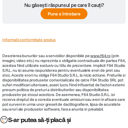
Nu găsești răspunsul pe care îl cauți?
Pune o întrebare
Informatii conformitate produs
Descrierea bunurilor sau a serviciilor disponibile pe
www.f64.ro
(prin
imagini, video etc.) nu reprezinta o obligatie contractuala din partea F64,
acestea fiind utilizate exclusiv cu titlu de prezentare. Implicit F64 Studio
S.R.L. nu isi asuma raspunderea pentru eventualele erori de pret sau
stoc. Aceste erori nu obliga F64 Studio S.R.L. la nicio actiune. Preturile si
disponibilitatea produselor comercializate de catre F64 Studio SRL pot
suferi modificari ulterioare, acest lucru fiind influentat de factori externi
precum politica de preturi a distribuitorilor sau disponibilitatea
produselor pe stocul acestora. De asemenea, F64 Studio S.R.L. isi
rezerva dreptul de a corecta eventuale omisiuni sau erori in afisare care
pot surveni in urma unor greseli de dactilografiere, lipsa de acuratete
sau erori ale produselor software, fara a anunta in prealabil.
S-ar putea să-ți placă și