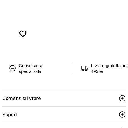
Alatura-te comunitatii creatorilor
Descopera inspiratie, recomandari utile,
ghiduri foto-video si oferte pregatite special
pentru tine.
Consultanta
Livrare gratuita pe
specializata
499lei
Comenzi si livrare
Suport