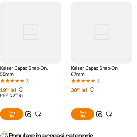
Kaiser Capac Snap-On,
Kaiser Capac Snap-On
55mm
67mm
(6)
(1)
19
lei
30
lei
99
00
PRP:
30
lei
00
Populare în aceeași categorie