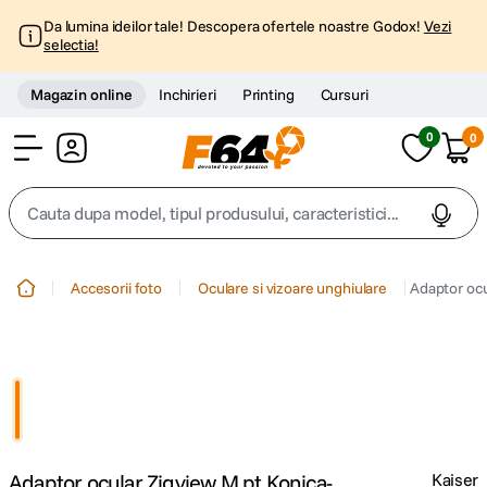
Da lumina ideilor tale! Descopera ofertele noastre Godox!
Vezi
selectia!
Magazin online
Inchirieri
Printing
Cursuri
0
0
Cont
Cauta dupa model, tipul produsului, caracteristici...
Top Cautari
Accesorii foto
Oculare si vizoare unghiulare
Adaptor ocu
canon g7x
1
.
trepied
2
.
trepied telefon
3
.
Adaptor ocular Zigview M pt Konica-
Kaiser
peak design
4
.