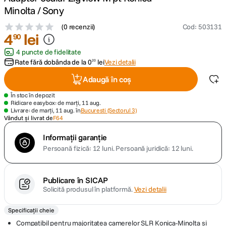
Minolta / Sony
canon sx740 hs
5
.
(
0 recenzii
)
Cod
:
503131
4
lei
90
lavaliera
6
.
4 puncte de fidelitate
Rate fără dobânda de la
0
lei
Vezi detalii
20
card memorie
7
.
Adaugă în coș
dji mic mini
8
.
În stoc în depozit
Ridicare easybox: de marți, 11 aug.
Livrare: de marți, 11 aug. în
Bucuresti (Sectorul 3)
dji osmo
Vândut și livrat de
F64
9
.
Informații garanție
insta 360
10
.
Persoană fizică: 12 luni.
Persoană juridică: 12 luni.
Publicare în SICAP
Solicită produsul în platformă.
Vezi detalii
Specificații cheie
Compatibil pentru majoritatea camerelor SLR Konica-Minolta si