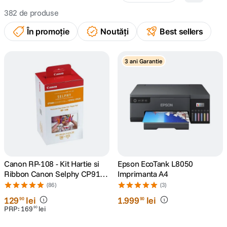
382
de produse
canon sx740 hs
5
.
În promoție
Noutăți
Best sellers
lavaliera
6
.
3 ani Garantie
card memorie
7
.
ulanzi
8
.
insta 360
9
.
godox
10
.
Canon RP-108 - Kit Hartie si
Epson EcoTank L8050
Ribbon Canon Selphy CP910,
Imprimanta A4
CP1200, CP1300, CP1500
(86)
(3)
129
lei
1
.
999
lei
90
90
PRP:
169
lei
90