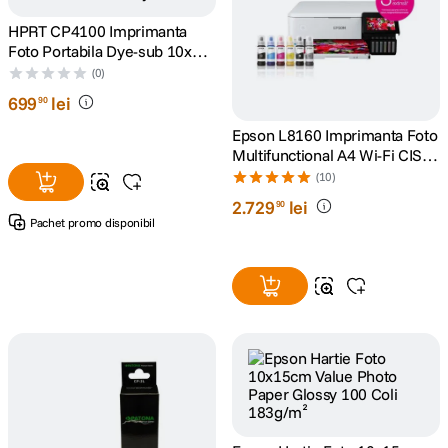
HPRT CP4100 Imprimanta
Foto Portabila Dye-sub 10x15
cm cu Wi-Fi si Bluetooth Bej
(0)
699
lei
90
Epson L8160 Imprimanta Foto
Multifunctional A4 Wi-Fi CISS
Alb
(10)
2
.
729
lei
90
Pachet promo disponibil