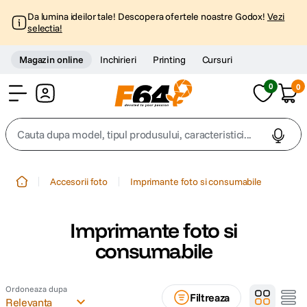
Da lumina ideilor tale! Descopera ofertele noastre Godox!
Vezi
selectia!
Magazin online
Inchirieri
Printing
Cursuri
0
0
Cont
Cauta dupa model, tipul produsului, caracteristici...
Top Cautari
Accesorii foto
Imprimante foto si consumabile
canon g7x
1
.
Imprimante foto si
trepied
2
.
consumabile
trepied telefon
3
.
Ordoneaza dupa
Filtreaza
Relevanta
peak design
4
.