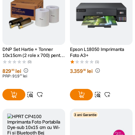
DNP Set Hartie + Tonner
Epson L18050 Imprimanta
10x15cm (2 role x 700) pentru
Foto A3+
DS-RX1
(0)
(1)
829
lei
3
.
359
lei
90
90
PRP:
919
lei
90
3 ani Garantie