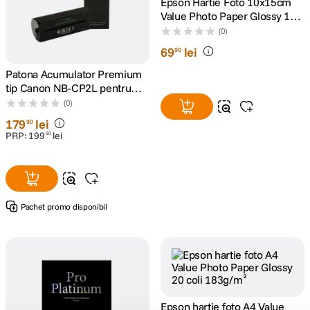
Epson Hartie Foto 10x15cm
Value Photo Paper Glossy 100
Coli 183g/m²
(0)
69
lei
90
Patona Acumulator Premium
tip Canon NB-CP2L pentru
imprimante CP1500
(0)
179
lei
90
PRP:
199
lei
90
Pachet promo disponibil
Epson hartie foto A4 Value