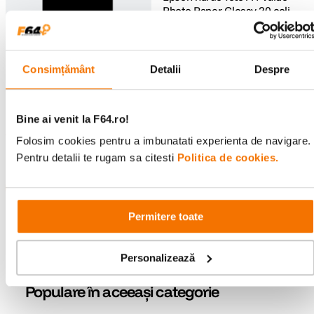
Photo Paper Glossy 20 coli
183g/m²
(0)
41
lei
00
Consimțământ
Detalii
Despre
Canon Hartie foto Pro
Platinum 10x15 cm 20 coli
300gr (CANPT101S)
(0)
Bine ai venit la F64.ro!
44
lei
90
Folosim cookies pentru a imbunatati experienta de navigare.
Preț anterior:
61
lei
00
PRP:
61
lei
00
Pentru detalii te rugam sa citesti
Politica de cookies.
Permitere toate
Se afișează
12 din 382 rezultate
Personalizează
Vezi mai multe produse
Populare în aceeași categorie