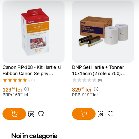
Canon RP-108 - Kit Hartie si
DNP Set Hartie + Tonner
Ribbon Canon Selphy
10x15cm (2 role x 700)
CP910, CP1200, CP1300,
pentru DS-RX1
(86)
(0)
CP1500
129
lei
829
lei
90
90
PRP:
169
lei
PRP:
919
lei
90
90
Noi în categorie