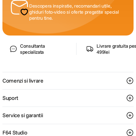
Descopera inspiratie, recomandari utile,
ghiduri foto-video si oferte pregatite special
pentru tine.
Consultanta
Livrare gratuita pe
specializata
499lei
Comenzi si livrare
Suport
Service si garantii
F64 Studio