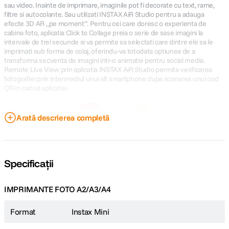
sau video. Inainte de imprimare, imaginile pot fi decorate cu text, rame,
filtre si autocolante. Sau utilizati INSTAX AiR Studio pentru a adauga
efecte 3D AR „pe moment”. Pentru cei care doresc o experienta de
cabina foto, aplicatia Click to Collage preia o serie de sase imagini la
intervale de trei secunde si va permite sa selectati care dintre ele sa le
imprimati sub forma de colaj, oferindu-va totodata optiunea de a
transforma secventa de imagini intr-o animatie pentru social media.
Remote Live View prin aplicatia INSTAX AiR Studio permite verificarea
fotografiei prin intermediul unui alt smartphone dupa scanarea unui cod
QR in cadrul aplicatiei.
Arată descrierea completă
Specificații
IMPRIMANTE FOTO A2/A3/A4
Format
Instax Mini