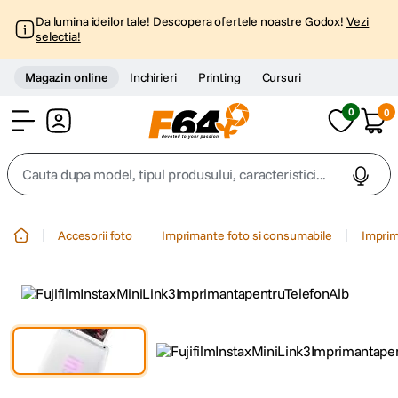
Da lumina ideilor tale! Descopera ofertele noastre Godox!
Vezi
selectia!
Magazin online
Inchirieri
Printing
Cursuri
0
0
Cont
Cauta dupa model, tipul produsului, caracteristici...
Top Cautari
Accesorii foto
Imprimante foto si consumabile
Imprim
canon g7x
1
.
trepied
2
.
trepied telefon
3
.
peak design
4
.