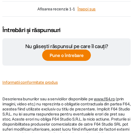
afisarea recenzia
1-1
Înapoi sus
Imprimati fotografii din videoclipurile smartphone-ului
Imaginile se imprima in 15 secunde (developarea filmului dureaza
Întrebări și răspunsuri
aproximativ 90 de secunde)
Imprimanta are un indicator luminos LED pe partea frontala
Realizati fotografii de la distanta utilizand butonul de pornire de pe
Nu găsești răspunsul pe care îl cauți?
partea laterala a imprimantei
Port USB-C integrat pentru incarcare usoara
Pune o întrebare
Se utilizeaza numai cu film instant INSTAX MINI (nu este inclus)
Imprima fotografii instantanee INSTAX MINI de 5.1 x 7.6 cm
Informatii conformitate produs
Descrierea bunurilor sau a serviciilor disponibile pe
www.f64.ro
(prin
imagini, video etc.) nu reprezinta o obligatie contractuala din partea F64,
acestea fiind utilizate exclusiv cu titlu de prezentare. Implicit F64 Studio
S.R.L. nu isi asuma raspunderea pentru eventualele erori de pret sau
stoc. Aceste erori nu obliga F64 Studio S.R.L. la nicio actiune. Preturile si
disponibilitatea produselor comercializate de catre F64 Studio SRL pot
suferi modificari ulterioare, acest lucru fiind influentat de factori externi