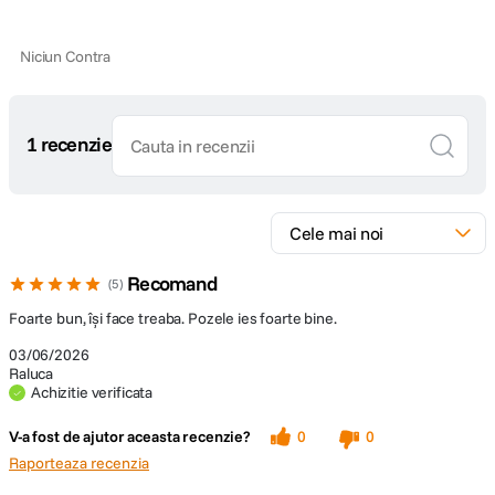
DETALII PRODUCATOR
Adaugati text, rame, filtre si autocolante la imaginile de pe
smartphone inainte de imprimare
Niciun Contra
Cod producator
link3w
1 recenzie
Recomand
5
Foarte bun, își face treaba. Pozele ies foarte bine.
03/06/2026
Raluca
Achizitie verificata
V-a fost de ajutor aceasta recenzie?
0
0
Raporteaza recenzia