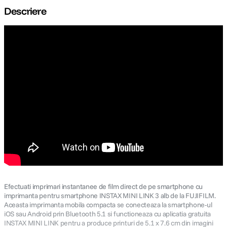
Descriere
canon sx740 hs
5
.
lavaliera
6
.
card memorie
7
.
dji mic mini
8
.
dji osmo
9
.
insta 360
10
.
Efectuati imprimari instantanee de film direct de pe smartphone cu
imprimanta pentru smartphone INSTAX MINI LINK 3 alb de la FUJIFILM.
Aceasta imprimanta mobila compacta se conecteaza la smartphone-ul
iOS sau Android prin Bluetooth 5.1 si functioneaza cu aplicatia gratuita
INSTAX MINI LINK pentru a produce printuri de 5.1 x 7.6 cm din imagini