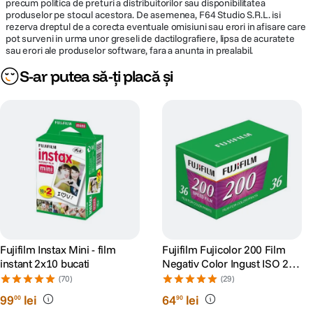
precum politica de preturi a distribuitorilor sau disponibilitatea
produselor pe stocul acestora. De asemenea, F64 Studio S.R.L. isi
rezerva dreptul de a corecta eventuale omisiuni sau erori in afisare care
pot surveni in urma unor greseli de dactilografiere, lipsa de acuratete
sau erori ale produselor software, fara a anunta in prealabil.
S-ar putea să-ți placă și
Fujifilm Instax Mini - film
Fujifilm Fujicolor 200 Film
instant 2x10 bucati
Negativ Color Ingust ISO 200
135-36
(70)
(29)
99
lei
64
lei
00
90