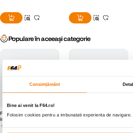
Populare în aceeași categorie
Consimțământ
Detal
Bine ai venit la F64.ro!
Fujifilm Instax Mini Link 3
Fujifilm Instax Mini Link 3
Folosim cookies pentru a imbunatati experienta de navigare. P
Imprimanta pentru Telefon
Imprimanta pentru Telefon
Roz
Verde
(0)
(0)