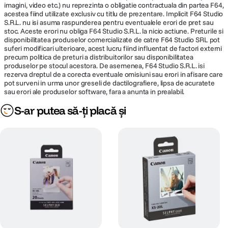
imagini, video etc.) nu reprezinta o obligatie contractuala din partea F64,
Cod producator
6752C001AA
acestea fiind utilizate exclusiv cu titlu de prezentare. Implicit F64 Studio
S.R.L. nu isi asuma raspunderea pentru eventualele erori de pret sau
stoc. Aceste erori nu obliga F64 Studio S.R.L. la nicio actiune. Preturile si
Pagina
https://www.canon.ro/printers/selphy-
disponibilitatea produselor comercializate de catre F64 Studio SRL pot
producator
qx20/
suferi modificari ulterioare, acest lucru fiind influentat de factori externi
precum politica de preturi a distribuitorilor sau disponibilitatea
produselor pe stocul acestora. De asemenea, F64 Studio S.R.L. isi
rezerva dreptul de a corecta eventuale omisiuni sau erori in afisare care
pot surveni in urma unor greseli de dactilografiere, lipsa de acuratete
sau erori ale produselor software, fara a anunta in prealabil.
S-ar putea să-ți placă și