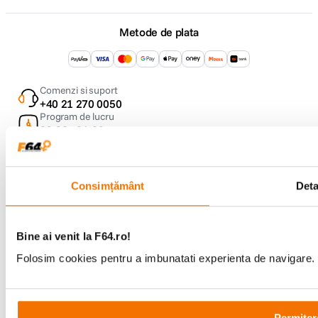
Metode de plata
Comenzi si suport
+40 21 270 0050
Program de lucru
09:00 - 21:00
Showroom
Bd-ul Unirii 64, Bucuresti
Consimțământ
Deta
Bine ai venit la F64.ro!
Folosim cookies pentru a imbunatati experienta de navigare. P
Copyright © F64 2001 - 2026
Parteneri tehnologie:
Permiter