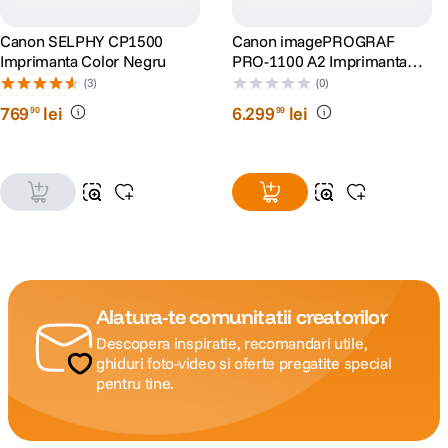
Canon SELPHY CP1500
Canon imagePROGRAF
Imprimanta Color Negru
PRO-1100 A2 Imprimanta
Foto Profesionala
(3)
(0)
769
lei
6
.
299
lei
90
99
Alatura-te comunitatii creatorilor
Descopera inspiratie, recomandari utile,
ghiduri foto-video si oferte pregatite special
pentru tine.