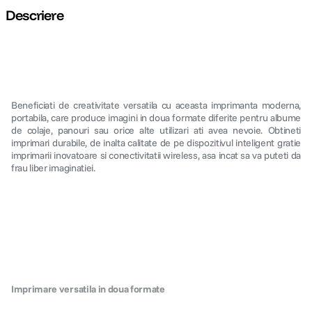
Descriere
canon sx740 hs
5
.
lavaliera
6
.
card memorie
7
.
Beneficiati de creativitate versatila cu aceasta imprimanta moderna,
portabila, care produce imagini in doua formate diferite pentru albume
dji mic mini
de colaje, panouri sau orice alte utilizari ati avea nevoie. Obtineti
8
.
imprimari durabile, de inalta calitate de pe dispozitivul inteligent gratie
imprimarii inovatoare si conectivitatii wireless, asa incat sa va puteti da
dji osmo
9
.
frau liber imaginatiei.
insta 360
10
.
Imprimare versatila in doua formate