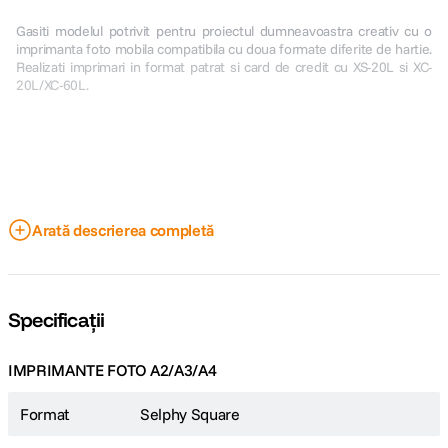
Gasiti modelul potrivit pentru proiectul dumneavoastra creativ cu o
imprimanta foto mobila compatibila cu doua formate diferite de hartie.
Realizati imprimari in format patrat si card de credit cu XS-20L si XC-
20L/XC-60L.
Personalizati, desprindeti si lipiti
Arată descrierea completă
Adaugati un retus final unic proiectelor dumneavoastra artistice si de
artizanat – cu doua formate diferite de hartie foto autocolanta este mai
Specificații
usor ca oricand sa adaugati o nota personala.
IMPRIMANTE FOTO A2/A3/A4
Format
Selphy Square