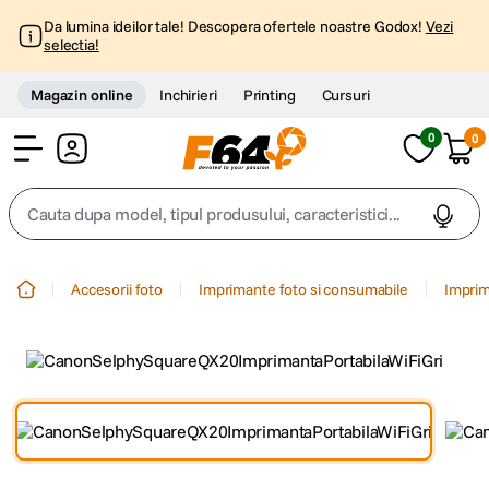
Da lumina ideilor tale! Descopera ofertele noastre Godox!
Vezi
selectia!
Magazin online
Inchirieri
Printing
Cursuri
0
0
Cont
Cauta dupa model, tipul produsului, caracteristici...
Top Cautari
Accesorii foto
Imprimante foto si consumabile
Imprim
canon g7x
1
.
trepied
2
.
trepied telefon
3
.
peak design
4
.