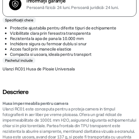
Informații garanție
Persoană fizică: 24 luni.
Persoană juridică: 24 luni.
Specificații cheie
Protectie ajustabila pentru diferite tipuri de echipamente
Vizibilitate clara prin fereastra transparenta
Rezistenta la apa de pana la 10.000 mm
Inchidere sigura cu fermoar dublu si snur
Acces facil prin manecile elastice
Compacta si usoara, ideala pentru transport
Pachetul include
Ulanzi RC01 Husa de Ploaie Universala
Descriere
Husa impermeabila pentru camera
Ulanzi RC01 este conceputa pentru a proteja camera in timpul
fotografierii in aer liber pe vreme ploioasa. Ofera un grad ridicat de
impermeabilitate de 10001 mm H2O, asigurand siguranta echipamentului
chiar si in ploi torentiale. Partea frontala din TPU transparent este
rezistenta la aburire si amprente, mentinand claritatea vizuala a ecranului.
Husa este usoara, avand doar 137 g, si poate fi transportata cu usurinta