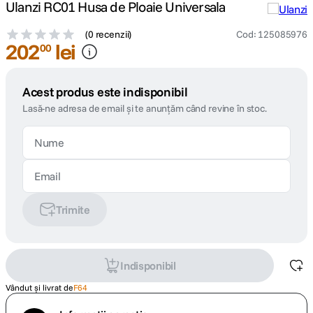
Ulanzi RC01 Husa de Ploaie Universala
(
0 recenzii
)
Cod
:
125085976
202
lei
00
Acest produs este indisponibil
Lasă-ne adresa de email și te anunțăm când revine în stoc.
Trimite
Indisponibil
Vândut și livrat de
F64