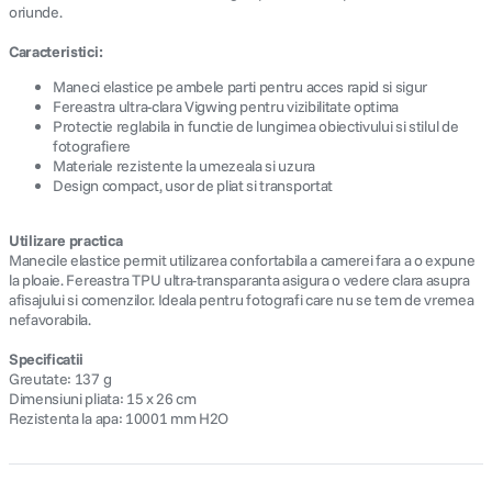
oriunde.
Caracteristici:
Maneci elastice pe ambele parti pentru acces rapid si sigur
Fereastra ultra-clara Vigwing pentru vizibilitate optima
Protectie reglabila in functie de lungimea obiectivului si stilul de
fotografiere
Materiale rezistente la umezeala si uzura
Design compact, usor de pliat si transportat
Utilizare practica
Manecile elastice permit utilizarea confortabila a camerei fara a o expune
la ploaie. Fereastra TPU ultra-transparanta asigura o vedere clara asupra
afisajului si comenzilor. Ideala pentru fotografi care nu se tem de vremea
nefavorabila.
Specificatii
Greutate: 137 g
Dimensiuni pliata: 15 x 26 cm
Rezistenta la apa: 10001 mm H2O