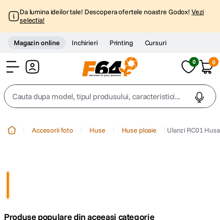
Da lumina ideilor tale! Descopera ofertele noastre Godox!
Vezi
selectia!
Magazin online
Inchirieri
Printing
Cursuri
0
0
Cont
Cauta dupa model, tipul produsului, caracteristici...
Top Cautari
Accesorii foto
Huse
Huse ploaie
Ulanzi RC01 Husa 
canon g7x
1
.
trepied
2
.
trepied telefon
3
.
Produse populare din aceeasi categorie
peak design
4
.