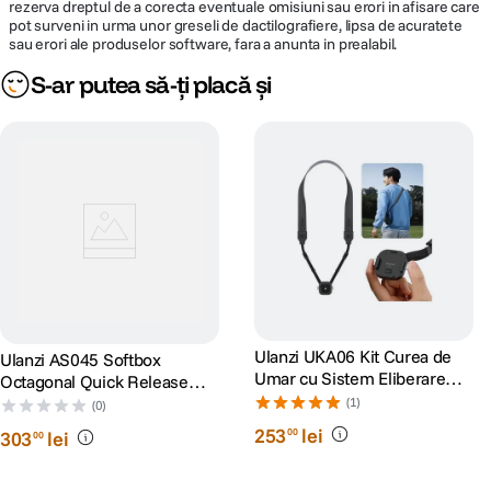
rezerva dreptul de a corecta eventuale omisiuni sau erori in afisare care
pot surveni in urma unor greseli de dactilografiere, lipsa de acuratete
sau erori ale produselor software, fara a anunta in prealabil.
S-ar putea să-ți placă și
Ulanzi UKA06 Kit Curea de
Ulanzi AS045 Softbox
Umar cu Sistem Eliberare
Octagonal Quick Release
Rapida C036
45cm
(1)
(0)
253
lei
00
303
lei
00