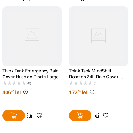
canon sx740 hs
5
.
lavaliera
6
.
card memorie
7
.
dji mic mini
8
.
dji osmo
Think Tank Emergency Rain
9
.
Think Tank MindShift
Cover Husa de Ploaie Large
Rotation 34L Rain Cover
Husa de Ploaie
insta 360
(0)
(0)
10
.
406
lei
172
lei
00
00