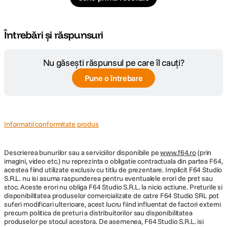
Întrebări și răspunsuri
Nu găsești răspunsul pe care îl cauți?
Pune o întrebare
Informatii conformitate produs
Descrierea bunurilor sau a serviciilor disponibile pe
www.f64.ro
(prin
imagini, video etc.) nu reprezinta o obligatie contractuala din partea F64,
acestea fiind utilizate exclusiv cu titlu de prezentare. Implicit F64 Studio
S.R.L. nu isi asuma raspunderea pentru eventualele erori de pret sau
stoc. Aceste erori nu obliga F64 Studio S.R.L. la nicio actiune. Preturile si
disponibilitatea produselor comercializate de catre F64 Studio SRL pot
suferi modificari ulterioare, acest lucru fiind influentat de factori externi
precum politica de preturi a distribuitorilor sau disponibilitatea
produselor pe stocul acestora. De asemenea, F64 Studio S.R.L. isi