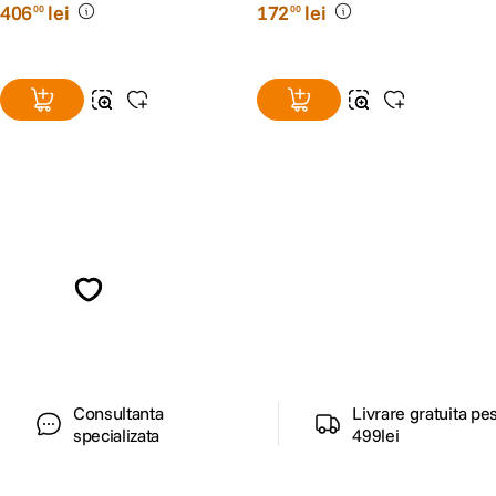
406
lei
172
lei
00
00
Alatura-te comunitatii creatorilor
Descopera inspiratie, recomandari utile,
ghiduri foto-video si oferte pregatite special
pentru tine.
Consultanta
Livrare gratuita pe
specializata
499lei