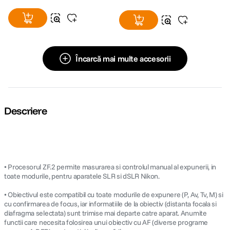
Încarcă mai multe accesorii
Descriere
• Procesorul ZF.2 permite masurarea si controlul manual al expunerii, in
toate modurile, pentru aparatele SLR si dSLR Nikon.
• Obiectivul este compatibil cu toate modurile de expunere (P, Av, Tv, M) si
cu confirmarea de focus, iar informatiile de la obiectiv (distanta focala si
diafragma selectata) sunt trimise mai departe catre aparat. Anumite
functii care necesita folosirea unui obiectiv cu AF (diverse programe