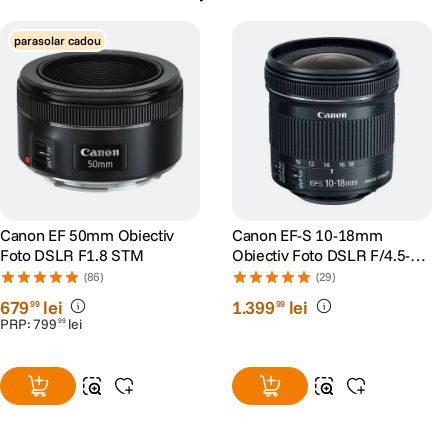
parasolar cadou
Canon EF 50mm Obiectiv
Canon EF-S 10-18mm
Foto DSLR F1.8 STM
Obiectiv Foto DSLR F/4.5-5.6
IS STM
(86)
(29)
679
lei
1
.
399
lei
99
99
PRP:
799
lei
99