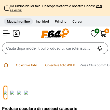
Da lumina ideilor tale! Descopera ofertele noastre Godox!
Vezi
selectia!
Magazin online
Inchirieri
Printing
Cursuri
0
0
Cont
Cauta dupa model, tipul produsului, caracteristici...
Top Cautari
Obiective foto
Obiective foto dSLR
Zeiss Otus 55mm Ob
canon g7x
1
.
trepied
2
.
trepied telefon
3
.
Produse populare din aceeasi categorie
peak design
4
.