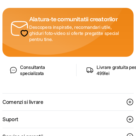
Alatura-te comunitatii creatorilor
Descopera inspiratie, recomandari utile,
ghiduri foto-video si oferte pregatite special
pentru tine.
Consultanta
Livrare gratuita pe
specializata
499lei
Comenzi si livrare
Suport