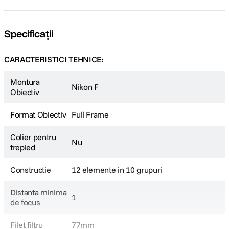
Este un tel destul de inalt, cel mai inalt de fapt. Pentru ca Otus 55mm este
un obiectiv absolut fantastic, in ce priveste calitatea imaginii. Sigma isi
propune sa ofere o calitate in jurul a ceea ce ofera Zeiss prin Otus, la un
Specificații
pret mult redus si avand in plus autofocus.
CARACTERISTICI TEHNICE:
Montura
Nikon F
Obiectiv
Format Obiectiv
Full Frame
Colier pentru
Nu
trepied
Constructie
12 elemente in 10 grupuri
Distanta minima
1
de focus
Filet filtru
77mm