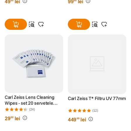
49
lei
99
lei
90
90
Carl Zeiss Lens Cleaning
Carl Zeiss T* Filtru UV 77mm
Wipes - set 20 servetele
umede
(24)
(12)
29
lei
90
449
lei
99