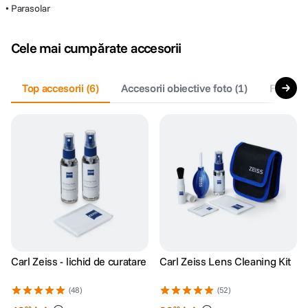
• Parasolar
Cele mai cumpărate accesorii
Top accesorii
(
6
)
Accesorii obiective foto
(
1
)
Filtre fo
Carl Zeiss - lichid de curatare
Carl Zeiss Lens Cleaning Kit
(48)
(52)