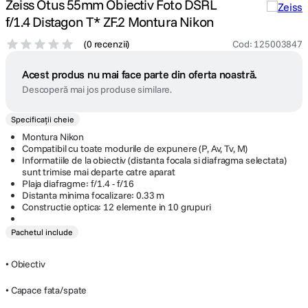
Zeiss Otus 55mm Obiectiv Foto DSRL
f/1.4 Distagon T* ZF.2 Montura Nikon
(
0 recenzii
)
Cod
:
125003847
Acest produs nu mai face parte din oferta noastră.
Descoperă mai jos produse similare.
Specificații cheie
Montura Nikon
Compatibil cu toate modurile de expunere (P, Av, Tv, M)
Informatiile de la obiectiv (distanta focala si diafragma selectata)
sunt trimise mai departe catre aparat
Plaja diafragme: f/1.4 - f/16
Distanta minima focalizare: 0.33 m
Constructie optica: 12 elemente in 10 grupuri
Pachetul include
• Obiectiv
• Capace fata/spate