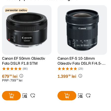
canon sx740 hs
parasolar cadou
5
.
lavaliera
6
.
card memorie
7
.
dji mic mini
8
.
dji osmo
Canon EF 50mm Obiectiv
Canon EF-S 10-18mm
9
.
Foto DSLR F1.8 STM
Obiectiv Foto DSLR F/4.5-5.6
IS STM
(86)
(29)
insta 360
10
.
679
lei
1
.
399
lei
99
99
PRP:
799
lei
99