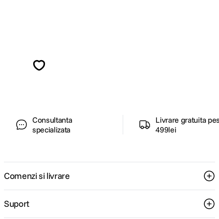
Alatura-te comunitatii creatorilor
Descopera inspiratie, recomandari utile,
ghiduri foto-video si oferte pregatite special
pentru tine.
Consultanta
Livrare gratuita pe
specializata
499lei
Comenzi si livrare
Suport