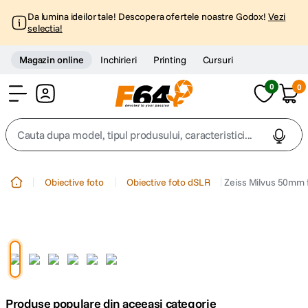
Da lumina ideilor tale! Descopera ofertele noastre Godox!
Vezi
selectia!
Magazin online
Inchirieri
Printing
Cursuri
0
0
Cont
Cauta dupa model, tipul produsului, caracteristici...
Top Cautari
Obiective foto
Obiective foto dSLR
Zeiss Milvus 50mm f
canon g7x
1
.
trepied
2
.
trepied telefon
3
.
Produse populare din aceeasi categorie
peak design
4
.