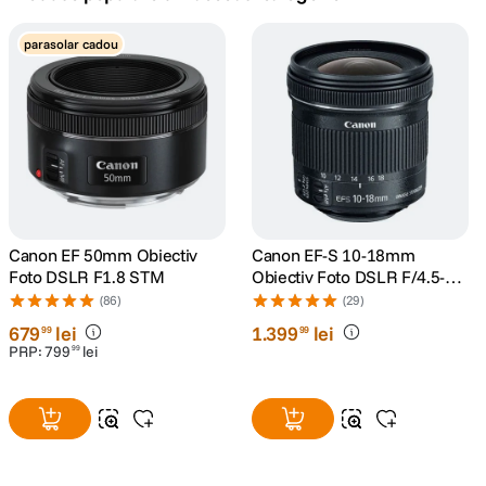
canon sx740 hs
parasolar cadou
5
.
lavaliera
6
.
card memorie
7
.
ulanzi
8
.
insta 360
Canon EF 50mm Obiectiv
Canon EF-S 10-18mm
9
.
Foto DSLR F1.8 STM
Obiectiv Foto DSLR F/4.5-5.6
IS STM
(86)
(29)
godox
10
.
679
lei
1
.
399
lei
99
99
PRP:
799
lei
99