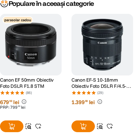
Populare în aceeași categorie
parasolar cadou
Canon EF 50mm Obiectiv
Canon EF-S 10-18mm
Foto DSLR F1.8 STM
Obiectiv Foto DSLR F/4.5-5.6
IS STM
(86)
(29)
679
lei
1
.
399
lei
99
99
PRP:
799
lei
99