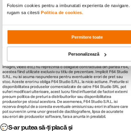
diafragma
Folosim cookies pentru a imbunatati experienta de navigare. P
Nu găsești răspunsul pe care îl cauți?
rugam sa citesti
Politica de cookies.
Diafragma
f/1.4
Maxima
Pune o întrebare
Plaja diafragme
f/1.4 – f/16
Permitere toate
Tip Focalizare
Manual Focus
Informatii conformitate produs
Personalizează
Parasolar inclus
Da
Descrierea bunurilor sau a serviciilor disponibile pe
www.f64.ro
(prin
imagini, video etc.) nu reprezinta o obligatie contractuala din partea F64,
acestea fiind utilizate exclusiv cu titlu de prezentare. Implicit F64 Studio
DIMENSIUNE / GREUTATE:
S.R.L. nu isi asuma raspunderea pentru eventualele erori de pret sau
stoc. Aceste erori nu obliga F64 Studio S.R.L. la nicio actiune. Preturile si
disponibilitatea produselor comercializate de catre F64 Studio SRL pot
Diametru
82.5mm
suferi modificari ulterioare, acest lucru fiind influentat de factori externi
maxim
precum politica de preturi a distribuitorilor sau disponibilitatea
produselor pe stocul acestora. De asemenea, F64 Studio S.R.L. isi
Lungime
106,4 mm
rezerva dreptul de a corecta eventuale omisiuni sau erori in afisare care
pot surveni in urma unor greseli de dactilografiere, lipsa de acuratete
sau erori ale produselor software, fara a anunta in prealabil.
Greutate
875 g
S-ar putea să-ți placă și