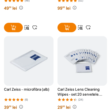
(48)
(52)
49
lei
99
lei
90
90
Carl Zeiss - microfibra (alb)
Carl Zeiss Lens Cleaning
Wipes - set 20 servetele
umede
(6)
(24)
39
lei
29
lei
90
90