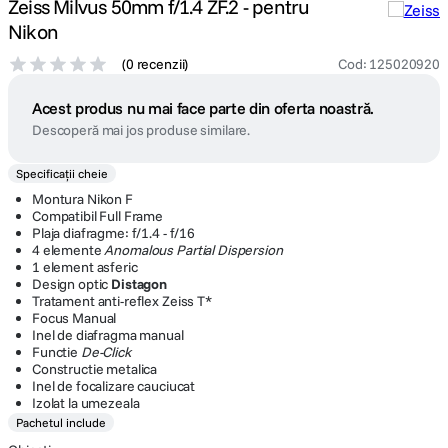
Zeiss Milvus 50mm f/1.4 ZF.2 - pentru
Nikon
(
0 recenzii
)
Cod
:
125020920
Acest produs nu mai face parte din oferta noastră.
Descoperă mai jos produse similare.
Specificații cheie
Montura Nikon F
Compatibil Full Frame
Plaja diafragme: f/1.4 - f/16
4 elemente
Anomalous Partial Dispersion
1 element asferic
Design optic
Distagon
Tratament anti-reflex Zeiss T*
Focus Manual
Inel de diafragma manual
Functie
De-Click
Constructie metalica
Inel de focalizare cauciucat
Izolat la umezeala
Pachetul include