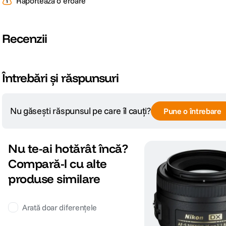
produse similare
Arată doar diferențele
Nikon 35mm f/1.8G Obiectiv AF-
S DX NIKKOR
(140)
999
lei
99
Montura Obiectiv
Nikon F
Format Obiectiv
Crop 1,3x-2x