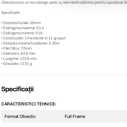
Format Obiectiv
Full Frame
Distanta minima de focus
-
Filet filtru
72mm
Distanta focala
-
Stabilizare de imagine
Nu
Obiectiv Fix / Zoom
Fix
Focala Fixa
35mm
Unghi de cuprindere
-
Raport marire
-
Diafragma Maxima
f/1.4
Vezi mai multe specificații