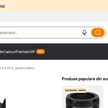
tia!
istici...
te
Cadouri
Pachete
VIP
/1.4 ZF.2 - pentru Nikon
Produse populare din ac
parasolar cadou