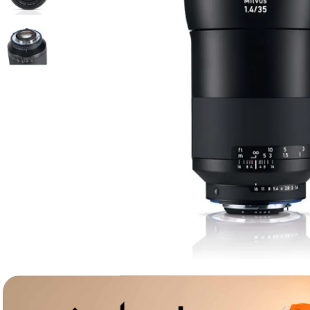
lavaliera
6
.
card memorie
7
.
ulanzi
8
.
insta 360
9
.
godox
10
.