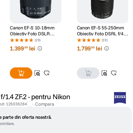
Canon EF-S 10-18mm
Canon EF-S 55-250mm
Obiectiv Foto DSLR
Obiectiv Foto DSRL f/4-
F/4.5-5.6 IS STM
5.6 IS STM
(29)
(19)
1
.
399
lei
1
.
799
lei
99
99
/1.4 ZF.2 - pentru Nikon
Compara
od
:
125036284
 parte din oferta noastră.
similare.