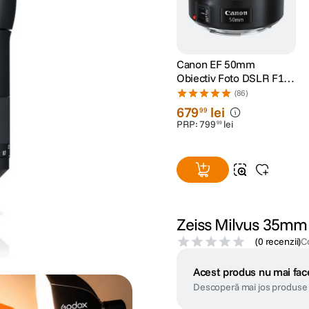
Canon EF 50mm
Obiectiv Foto DSLR F1.8
STM
(86)
679
lei
99
PRP:
799
lei
99
Zeiss Milvus 35mm f
(
0 recenzii
)
C
Acest produs nu mai face
Descoperă mai jos produse 