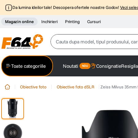
Da lumina ideilor tale! Descopera ofertele noastre Godox!
Vezi selec
Magazin online
Inchirieri
Printing
Cursuri
Cauta dupa model, tipul produsului, caracter
Top Cautari
Toate categoriile
Noutati
Consignatie
Resigila
canon g7x
1
.
Obiective foto
Obiective foto dSLR
Zeiss Milvus 35mm f
trepied
2
.
trepied telefon
3
.
peak design
4
.
canon sx740 hs
5
.