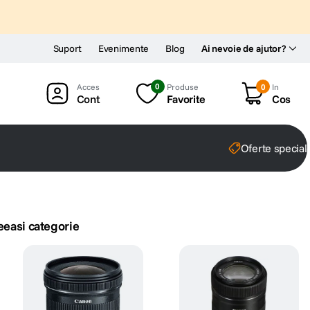
Suport
Evenimente
Blog
Ai nevoie de ajutor?
0
Produse
0
In
Cont
Favorite
Cos
Oferte special
eeasi categorie