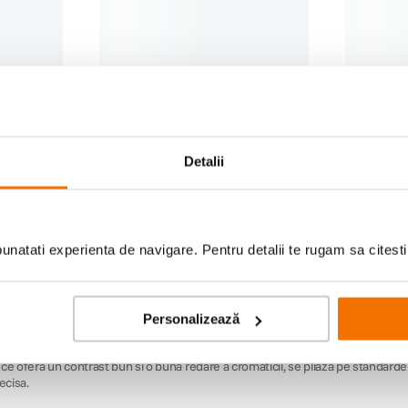
rece ofera un contrast bun si o buna redare a cromaticii, se pliaza pe standar
ecisa.
ografii fara aberatii cromatice.
Detalii
natati experienta de navigare. Pentru detalii te rugam sa citest
Personalizează