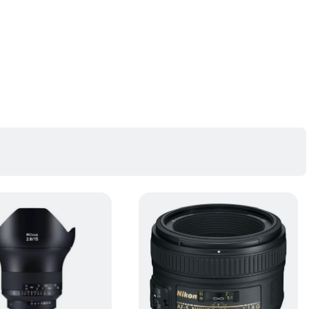
vus 15mm 2.8 ZF.2 -
Nikon 50mm f/1.8G - Obiectiv AF-
kon
S NIKKOR
(0)
(90)
lei
1
.
299
lei
99
or:
9
.
479
lei
99
9
lei
99
Nikon F
e
Full Frame