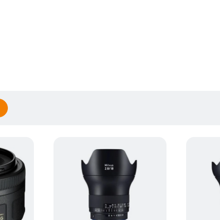
Zeiss Milvus 18mm 2.8 ZF.2 -
Zeiss Mil
pentru Nikon
pentru Ni
(0)
7
.
949
lei
9
.
329
99
99
Preț anterior:
8
.
099
lei
Preț anteri
99
PRP:
11
.
899
lei
PRP:
13
.
99
99
Nikon F
Nikon F
Full Frame
Full Fram