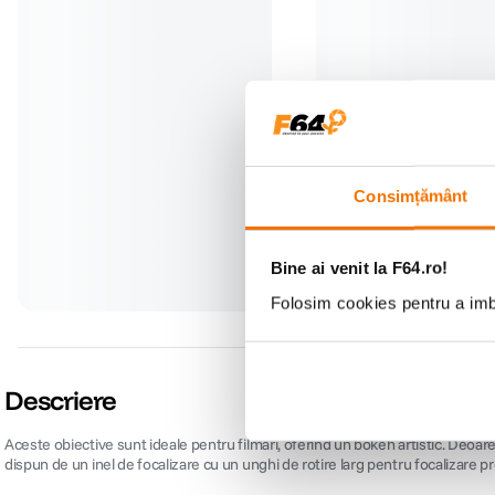
Aceste obiective sunt ideale pentru filmari, oferind un bokeh artistic. Deoa
dispun de un inel de focalizare cu un unghi de rotire larg pentru focalizare pr
Obiectivul are un nou design optic cu elemente asferice pentru a produce fot
Specificatii:
• Distanta focala: 35mm
• Diafragma maixma: f/1.4
• Diafragma minima: f/16
Consimțământ
• Constructie: 14 lemente in 11 grupuri
• Distanta minima focalizare: 0.30m
• Filet filtru: 72mm
• Diametru: 84.8 mm
Bine ai venit la F64.ro!
• Lungime: 125.6 mm
• Greutate: 1131 g
Folosim cookies pentru a imbu
Specificații
CARACTERISTICI TEHNICE: