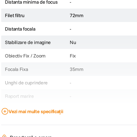
Plaja diafragme
-
Raportează o eroare
Recenzii
Întrebări și răspunsuri
Nu găsești răspunsul pe care îl cauți?
Pune o întrebare
Nu te-ai hotărât încă?
Compară-l cu alte