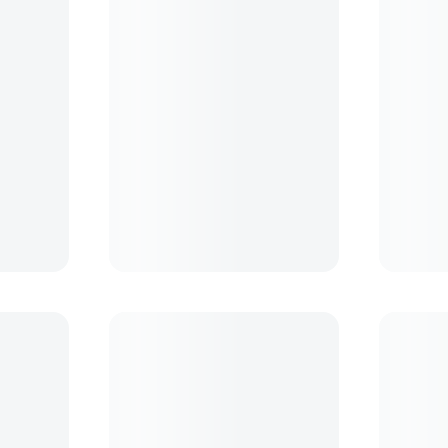
rculara Pro
Nikon Z Teleconvertor Extender
Tamron Ca
1.4x III
Nikon F
3
.
199
lei
39
lei
99
99