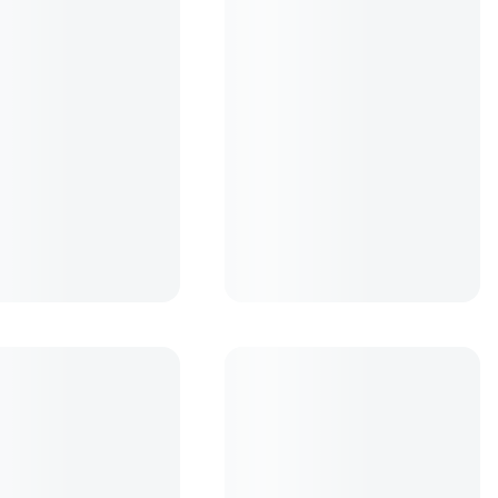
pac Spate Obiectiv
Cokin EVO M Suport Modular
Aluminiu Filtre P
259
lei
99