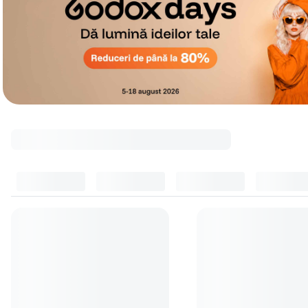
Cele mai cumpărate accesorii
Top accesorii
(
10
)
Accesorii obiective foto
(
5
)
Filtre 
Carl Zeiss - lichid de curatare
Carl Zeiss Lens Cleanin
(48)
(52)
49
lei
99
lei
90
90