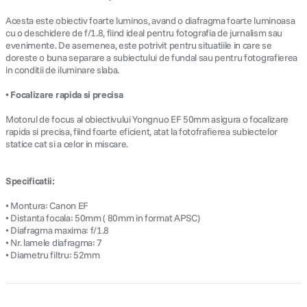
Acesta este obiectiv foarte luminos, avand o diafragma foarte luminoasa
cu o deschidere de f/1.8, fiind ideal pentru fotografia de jurnalism sau
evenimente. De asemenea, este potrivit pentru situatiile in care se
doreste o buna separare a subiectului de fundal sau pentru fotografierea
in conditii de iluminare slaba.
• Focalizare rapida si precisa
Motorul de focus al obiectivului Yongnuo EF 50mm asigura o focalizare
rapida si precisa, fiind foarte eficient, atat la fotofrafierea subiectelor
statice cat si a celor in miscare.
Specificatii:
• Montura: Canon EF
• Distanta focala: 50mm ( 80mm in format APSC)
• Diafragma maxima: f/1.8
• Nr. lamele diafragma: 7
• Diametru filtru: 52mm