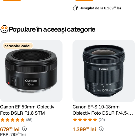
Resigilat
de la
6
.
269
lei
99
Populare în aceeași categorie
parasolar cadou
Canon EF 50mm Obiectiv
Canon EF-S 10-18mm
Foto DSLR F1.8 STM
Obiectiv Foto DSLR F/4.5-5.6
IS STM
(86)
(29)
679
lei
1
.
399
lei
99
99
PRP:
799
lei
99