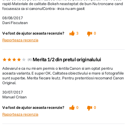
rapid-Materiale de calitate-Bokeh neasteptat de bun-Nu troncane cand
focuseaza ca si canonulContra: -inca nu am gasit
08/08/2017
Dani Fiscutean
V-a fost de ajutor aceasta recenzie?
3
0
Raporteaza recenzia
Merita 1/2 din pretul originalului
4
Adevarul e ca nu mi-am permis o lentila Canon si am optat pentru
aceasta varianta. E super OK. Calitatea obiectivului e mare si fotografiile
sunt superbe. Merita fiecare leutz. Pentru pretentiosi recomand Canon
Original.
30/07/2017
Manuel Crisan
V-a fost de ajutor aceasta recenzie?
0
0
Raporteaza recenzia