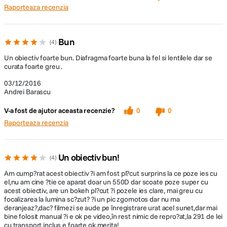
Raporteaza recenzia
Bun
4
Un obiectiv foarte bun. Diafragma foarte buna la fel si lentilele dar se
curata foarte greu .
03/12/2016
Andrei Barascu
V-a fost de ajutor aceasta recenzie?
0
0
Raporteaza recenzia
Un obiectiv bun!
4
Am cump?rat acest obiectiv ?i am fost pl?cut surprins la ce poze ies cu
el,nu am cine ?tie ce aparat doar un 550D dar scoate poze super cu
acest obiectiv, are un bokeh pl?cut ?i pozele ies clare, mai greu cu
focalizarea la lumina sc?zut? ?i un pic zgomotos dar nu ma
deranjeaz?,dac? filmezi se aude pe înregistrare urat acel sunet,dar mai
bine folosit manual ?i e ok pe video,în rest nimic de repro?at,la 291 de lei
cu transport inclus e foarte ok,merita!