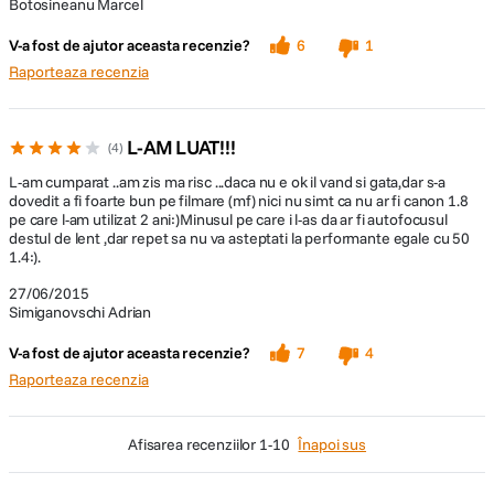
Botosineanu Marcel
V-a fost de ajutor aceasta recenzie?
6
1
Raporteaza recenzia
L-AM LUAT!!!
4
L-am cumparat ..am zis ma risc ...daca nu e ok il vand si gata,dar s-a
dovedit a fi foarte bun pe filmare (mf) nici nu simt ca nu ar fi canon 1.8
pe care l-am utilizat 2 ani:)Minusul pe care i l-as da ar fi autofocusul
destul de lent ,dar repet sa nu va asteptati la performante egale cu 50
1.4:).
27/06/2015
Simiganovschi Adrian
V-a fost de ajutor aceasta recenzie?
7
4
Raporteaza recenzia
afisarea recenziilor
1-10
Înapoi sus