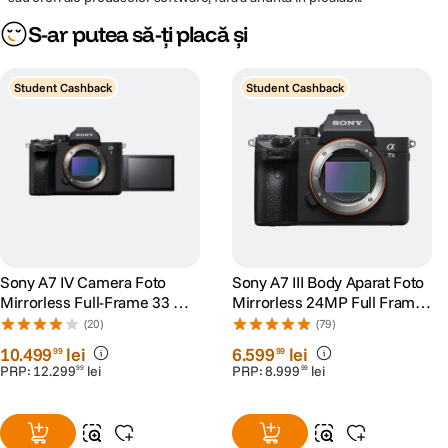
S-ar putea să-ți placă și
Student Cashback
Student Cashback
Sony A7 IV Camera Foto
Sony A7 III Body Aparat Foto
Mirrorless Full-Frame 33 MP
Mirrorless 24MP Full Frame
AF in Timp Real 10cps
4K
(20)
(79)
4K60p Negru
10
.
499
lei
6
.
599
lei
99
99
PRP:
12
.
299
lei
PRP:
8
.
999
lei
99
99