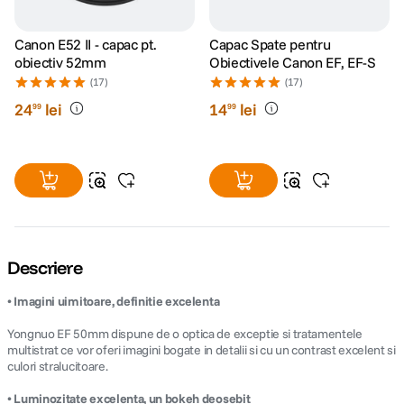
Canon E52 II - capac pt.
Capac Spate pentru
obiectiv 52mm
Obiectivele Canon EF, EF-S
(17)
(17)
24
lei
14
lei
99
99
Descriere
• Imagini uimitoare, definitie excelenta
Yongnuo EF 50mm dispune de o optica de exceptie si tratamentele
multistrat ce vor oferi imagini bogate in detalii si cu un contrast excelent si
culori stralucitoare.
• Luminozitate excelenta, un bokeh deosebit