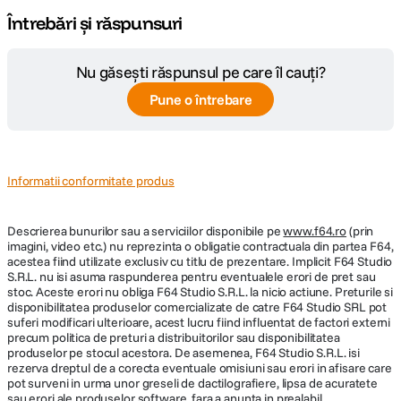
Întrebări și răspunsuri
Nu găsești răspunsul pe care îl cauți?
Pune o întrebare
Informatii conformitate produs
Descrierea bunurilor sau a serviciilor disponibile pe
www.f64.ro
(prin
imagini, video etc.) nu reprezinta o obligatie contractuala din partea F64,
acestea fiind utilizate exclusiv cu titlu de prezentare. Implicit F64 Studio
S.R.L. nu isi asuma raspunderea pentru eventualele erori de pret sau
stoc. Aceste erori nu obliga F64 Studio S.R.L. la nicio actiune. Preturile si
disponibilitatea produselor comercializate de catre F64 Studio SRL pot
suferi modificari ulterioare, acest lucru fiind influentat de factori externi
precum politica de preturi a distribuitorilor sau disponibilitatea
produselor pe stocul acestora. De asemenea, F64 Studio S.R.L. isi
rezerva dreptul de a corecta eventuale omisiuni sau erori in afisare care
pot surveni in urma unor greseli de dactilografiere, lipsa de acuratete
sau erori ale produselor software, fara a anunta in prealabil.