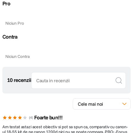
Pro
Diafragma maxima: f/1.8Diafragma
Plaja diafragme
minima: f/22
Niciun Pro
Tip Focalizare
Autofocus
Contra
Parasolar inclus
Nu
Niciun Contra
DIMENSIUNE / GREUTATE:
Diametru
68mm
maxim
10 recenzii
Lungime
40mm
Greutate
132g
Foarte bun!!!
4
Am testat astazi acest obiectiv si pot sa spun ca, comparativ cu canon-
ul 18-55 kit de pe canon 1200d nici nu se poate compara..PRO: -Focus