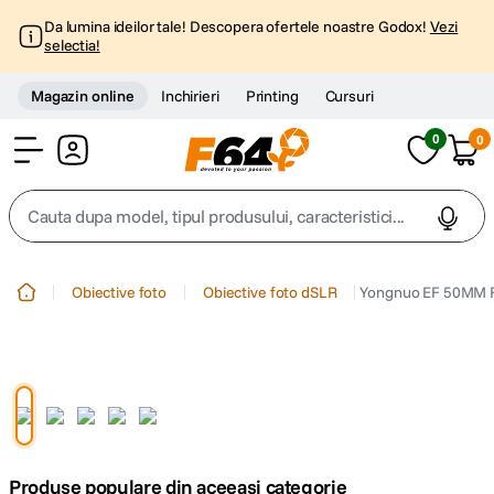
Da lumina ideilor tale! Descopera ofertele noastre Godox!
Vezi
selectia!
Magazin online
Inchirieri
Printing
Cursuri
0
0
Cont
Cauta dupa model, tipul produsului, caracteristici...
Top Cautari
Obiective foto
Obiective foto dSLR
Yongnuo EF 50MM F/
canon g7x
1
.
trepied
2
.
trepied telefon
3
.
Produse populare din aceeasi categorie
peak design
4
.