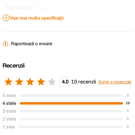
Stabilizare de
Da
imagine
Vezi mai multe specificații
Tip Obiectiv
Standard
Obiectiv Fix /
Fix
Raportează o eroare
Zoom
Focala Fixa
50mm
Recenzii
Unghi de
46°
cuprindere
4.0
10 recenzii
Scrie o recenzie
Raport marire
1:66
5 stele
0
4 stele
10
Nr. lamele
7
3 stele
diafragma
0
2 stele
0
Diafragma
1 stea
0
f/1.8
Maxima