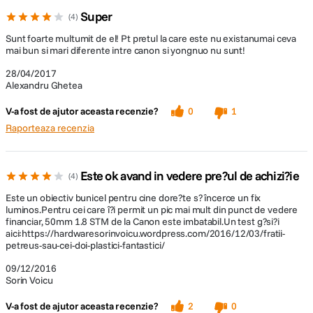
Super
4
Sunt foarte multumit de el! Pt pretul la care este nu existanumai ceva
mai bun si mari diferente intre canon si yongnuo nu sunt!
28/04/2017
Alexandru Ghetea
V-a fost de ajutor aceasta recenzie?
0
1
Raporteaza recenzia
Este ok avand in vedere pre?ul de achizi?ie
4
Este un obiectiv bunicel pentru cine dore?te s? încerce un fix
luminos.Pentru cei care î?i permit un pic mai mult din punct de vedere
financiar, 50mm 1.8 STM de la Canon este imbatabil.Un test g?si?i
aici:https://hardwaresorinvoicu.wordpress.com/2016/12/03/fratii-
petreus-sau-cei-doi-plastici-fantastici/
09/12/2016
Sorin Voicu
V-a fost de ajutor aceasta recenzie?
2
0