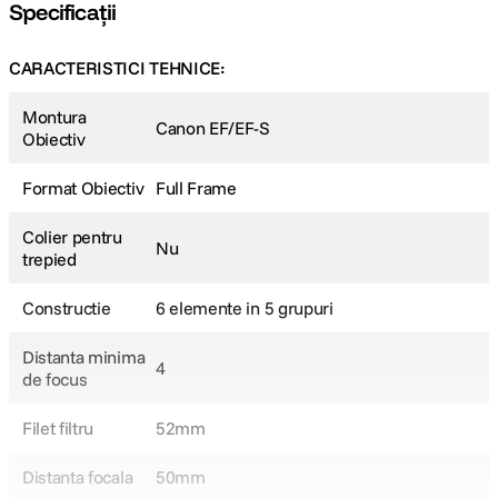
Specificații
CARACTERISTICI TEHNICE:
Montura
Canon EF/EF-S
Obiectiv
Format Obiectiv
Full Frame
Colier pentru
Nu
trepied
Constructie
6 elemente in 5 grupuri
Distanta minima
4
de focus
Filet filtru
52mm
Distanta focala
50mm