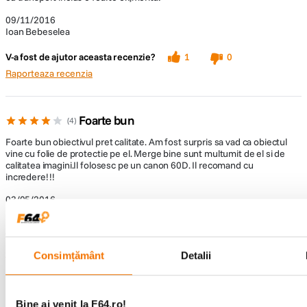
09/11/2016
Ioan Bebeselea
V-a fost de ajutor aceasta recenzie?
1
0
Raporteaza recenzia
Foarte bun
4
Foarte bun obiectivul pret calitate. Am fost surpris sa vad ca obiectul
vine cu folie de protectie pe el. Merge bine sunt multumit de el si de
calitatea imagini.Il folosesc pe un canon 60D. Il recomand cu
incredere!!!
03/05/2016
Bindea Andrei Victor
V-a fost de ajutor aceasta recenzie?
2
1
Raporteaza recenzia
Consimțământ
Detalii
Obiectivul are mici probleme
4
Bine ai venit la F64.ro!