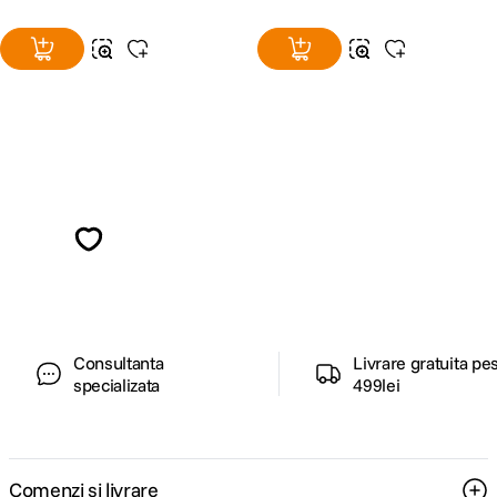
Alatura-te comunitatii creatorilor
Descopera inspiratie, recomandari utile,
ghiduri foto-video si oferte pregatite special
pentru tine.
Consultanta
Livrare gratuita pe
specializata
499lei
Comenzi si livrare