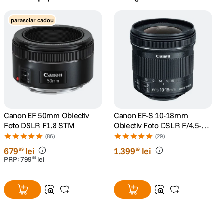
canon sx740 hs
parasolar cadou
5
.
lavaliera
6
.
card memorie
7
.
dji mic mini
8
.
dji osmo
Canon EF 50mm Obiectiv
Canon EF-S 10-18mm
9
.
Foto DSLR F1.8 STM
Obiectiv Foto DSLR F/4.5-5.6
IS STM
(86)
(29)
insta 360
10
.
679
lei
1
.
399
lei
99
99
PRP:
799
lei
99