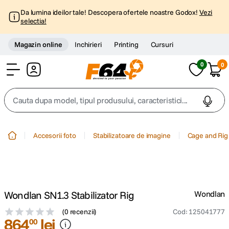
Da lumina ideilor tale! Descopera ofertele noastre Godox!
Vezi
selectia!
Magazin online
Inchirieri
Printing
Cursuri
0
0
Cont
Cauta dupa model, tipul produsului, caracteristici...
Top Cautari
Accesorii foto
Stabilizatoare de imagine
Cage and Rig
canon g7x
1
.
trepied
2
.
Wondlan SN1.3 Stabilizator Rig
Wondlan
trepied telefon
3
.
(
0 recenzii
)
Cod
:
125041777
864
lei
00
peak design
4
.