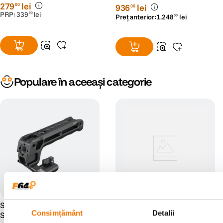
+ 2 Ani RescuePRO Deluxe
RS125020478-1
279
lei
00
936
lei
00
PRP:
339
lei
90
Preț anterior:
1
.
248
lei
00
Populare în aceeași categorie
SmallRig 3766 Maner
SmallRig 3764 Top Handle
Consimțământ
Detalii
Superior NATO
cu Cold Shoe