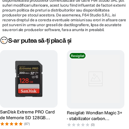
disponibilitatea produselor comercializate de catre F64 Studio SRL pot
suferi modificari ulterioare, acest lucru fiind influentat de factori externi
precum politica de preturi a distribuitorilor sau disponibilitatea
produselor pe stocul acestora. De asemenea, F64 Studio S.R.L. isi
rezerva dreptul de a corecta eventuale omisiuni sau erori in afisare care
pot surveni in urma unor greseli de dactilografiere, lipsa de acuratete
sau erori ale produselor software, fara a anunta in prealabil.
S-ar putea să-ți placă și
Resigilat
SanDisk Extreme PRO Card
Resigilat: Wondlan Magic 3+
de Memorie SD 128GB
- stabilizator carbon
SDXC UHS-I Class 10 U3 V30
multifunctional -
(87)
(0)