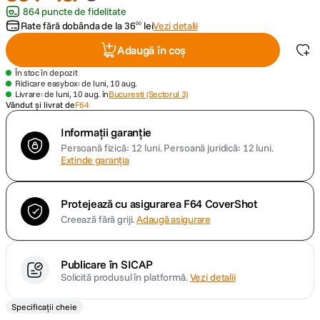
864 puncte de fidelitate
Rate fără dobânda de la
36
lei
Vezi detalii
00
canon sx740 hs
5
.
Adaugă în coș
lavaliera
6
.
În stoc în depozit
Ridicare easybox: de luni, 10 aug.
Livrare: de luni, 10 aug. în
Bucuresti (Sectorul 3)
sony fx
7
.
Vândut și livrat de
F64
Informații garanție
card memorie
8
.
Persoană fizică: 12 luni.
Persoană juridică: 12 luni.
Extinde garanția
dji mic mini
9
.
dji osmo
Protejează cu asigurarea F64 CoverShot
10
.
Creează fără griji.
Adaugă asigurare
Publicare în SICAP
Solicită produsul în platformă.
Vezi detalii
Specificații cheie