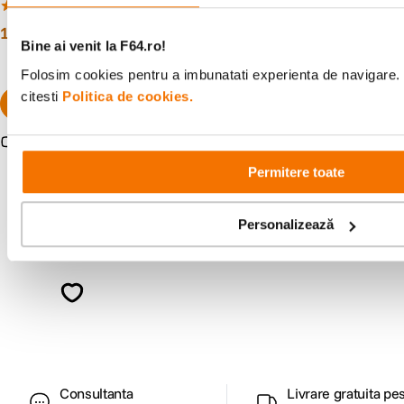
(1)
(0)
169
lei
00
169
lei
00
Bine ai venit la F64.ro!
Folosim cookies pentru a imbunatati experienta de navigare. 
citesti
Politica de cookies.
Resigilat
de la
152
lei
10
Permitere toate
Personalizează
Alatura-te comunitatii creatorilor
Descopera inspiratie, recomandari utile,
ghiduri foto-video si oferte pregatite special
pentru tine.
Consultanta
Livrare gratuita pe