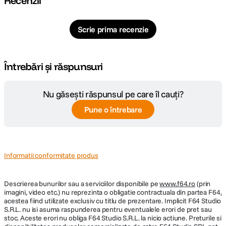
Recenzii
Scrie prima recenzie
Întrebări și răspunsuri
Nu găsești răspunsul pe care îl cauți?
Pune o întrebare
Informatii conformitate produs
Descrierea bunurilor sau a serviciilor disponibile pe
www.f64.ro
(prin
imagini, video etc.) nu reprezinta o obligatie contractuala din partea F64,
acestea fiind utilizate exclusiv cu titlu de prezentare. Implicit F64 Studio
S.R.L. nu isi asuma raspunderea pentru eventualele erori de pret sau
stoc. Aceste erori nu obliga F64 Studio S.R.L. la nicio actiune. Preturile si