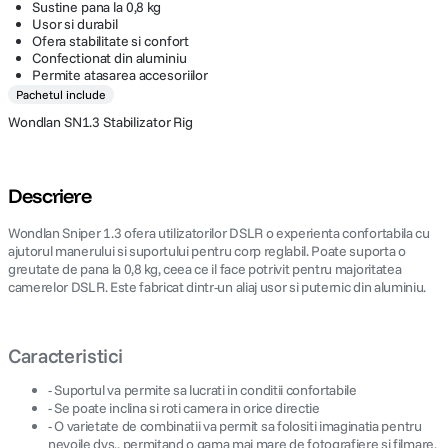
Sustine pana la 0,8 kg
Usor si durabil
Ofera stabilitate si confort
Confectionat din aluminiu
Permite atasarea accesoriilor
Pachetul include
Wondlan SN1.3 Stabilizator Rig
Descriere
Wondlan Sniper 1.3 ofera utilizatorilor DSLR o experienta confortabila cu
ajutorul manerului si suportului pentru corp reglabil. Poate suporta o
greutate de pana la 0,8 kg, ceea ce il face potrivit pentru majoritatea
camerelor DSLR. Este fabricat dintr-un aliaj usor si puternic din aluminiu.
Caracteristici
- Suportul va permite sa lucrati in conditii confortabile
- Se poate inclina si roti camera in orice directie
- O varietate de combinatii va permit sa folositi imaginatia pentru
nevoile dvs., permitand o gama mai mare de fotografiere si filmare,