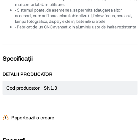
mai confortabila in utilizare.
- Sistemul poate, de asemenea, sa permita adaugarea altor
accesorii, cum ar fi parasolarul obiectivului, folow focus, ocularul,
lampa fotografica, display extern, bateriile si altele
- Fabricat de un CNC avansat, din aluminiu usor de inalta rezistenta
Specificații
DETALII PRODUCATOR
Cod producator
SN1.3
Raportează o eroare