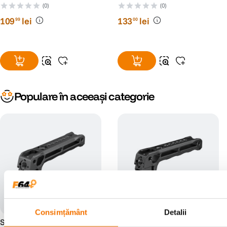
(0)
(0)
109
lei
133
lei
99
00
Populare în aceeași categorie
Consimțământ
Detalii
SmallRig 3766 Maner
SmallRig 3764 Top Handle