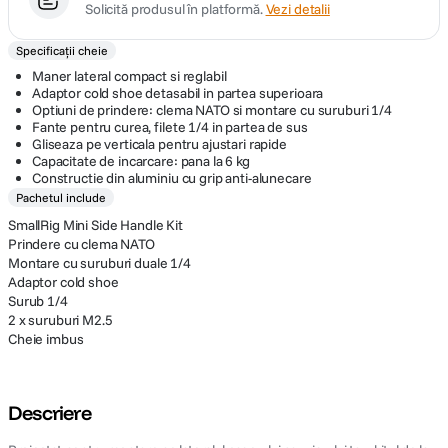
Solicită produsul în platformă.
Vezi detalii
Specificații cheie
Maner lateral compact si reglabil
Adaptor cold shoe detasabil in partea superioara
Optiuni de prindere: clema NATO si montare cu suruburi 1/4
Fante pentru curea, filete 1/4 in partea de sus
Gliseaza pe verticala pentru ajustari rapide
Capacitate de incarcare: pana la 6 kg
Constructie din aluminiu cu grip anti-alunecare
Pachetul include
SmallRig Mini Side Handle Kit
Prindere cu clema NATO
Montare cu suruburi duale 1/4
Adaptor cold shoe
Surub 1/4
2 x suruburi M2.5
Cheie imbus
Descriere