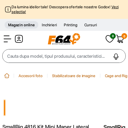
Da lumina ideilor tale! Descopera ofertele noastre Godox!
Vezi
selectia!
Magazin online
Inchirieri
Printing
Cursuri
0
0
Cont
Cauta dupa model, tipul produsului, caracteristici...
Top Cautari
Accesorii foto
Stabilizatoare de imagine
Cage and Rig
canon g7x
1
.
trepied
2
.
trepied telefon
3
.
SmallRig 4816 Kit Mini Maner Lateral
peak design
4
.