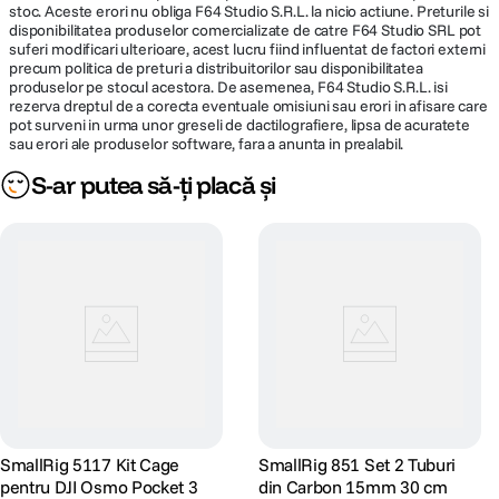
stoc. Aceste erori nu obliga F64 Studio S.R.L. la nicio actiune. Preturile si
disponibilitatea produselor comercializate de catre F64 Studio SRL pot
suferi modificari ulterioare, acest lucru fiind influentat de factori externi
precum politica de preturi a distribuitorilor sau disponibilitatea
produselor pe stocul acestora. De asemenea, F64 Studio S.R.L. isi
rezerva dreptul de a corecta eventuale omisiuni sau erori in afisare care
pot surveni in urma unor greseli de dactilografiere, lipsa de acuratete
sau erori ale produselor software, fara a anunta in prealabil.
S-ar putea să-ți placă și
SmallRig 5117 Kit Cage
SmallRig 851 Set 2 Tuburi
pentru DJI Osmo Pocket 3
din Carbon 15mm 30 cm