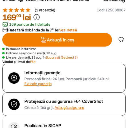
(
1 recenzie
)
Cod
:
125088067
canon sx740 hs
5
.
169
lei
00
169 puncte de fidelitate
lavaliera
6
.
Rate fără dobânda de la
7
lei
Vezi detalii
04
card memorie
Adaugă în coș
7
.
În stoc de la furnizor
dji mic mini
Ridicare easybox: de marți, 18 aug.
8
.
Livrare: de marți, 18 aug. în
Bucuresti (Sectorul 3)
Vândut și livrat de
F64
dji osmo
9
.
Informații garanție
Persoană fizică: 24 luni.
Persoană juridică: 24 luni.
insta 360
10
.
Extinde garanția
Protejează cu asigurarea F64 CoverShot
Creează fără griji.
Adaugă asigurare
Publicare în SICAP