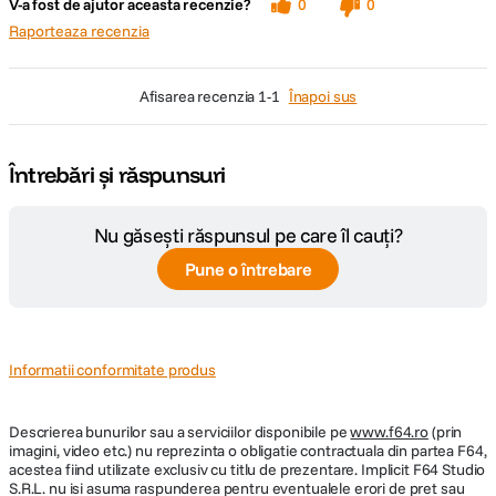
V-a fost de ajutor aceasta recenzie?
0
0
Raporteaza recenzia
afisarea recenzia
1-1
Înapoi sus
Întrebări și răspunsuri
Nu găsești răspunsul pe care îl cauți?
Pune o întrebare
Informatii conformitate produs
Descrierea bunurilor sau a serviciilor disponibile pe
www.f64.ro
(prin
imagini, video etc.) nu reprezinta o obligatie contractuala din partea F64,
acestea fiind utilizate exclusiv cu titlu de prezentare. Implicit F64 Studio
S.R.L. nu isi asuma raspunderea pentru eventualele erori de pret sau