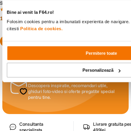
Superior NATO
cu Cold Shoe
(1)
(0)
Bine ai venit la F64.ro!
169
lei
169
lei
00
00
Folosim cookies pentru a imbunatati experienta de navigare. 
citesti
Politica de cookies.
Permitere toate
Personalizează
Alatura-te comunitatii creatorilor
Descopera inspiratie, recomandari utile,
ghiduri foto-video si oferte pregatite special
pentru tine.
Consultanta
Livrare gratuita pe
specializata
499lei