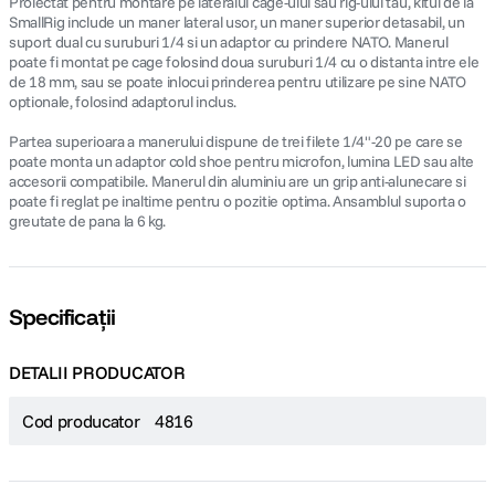
Proiectat pentru montare pe lateralul cage-ului sau rig-ului tau, kitul de la
SmallRig include un maner lateral usor, un maner superior detasabil, un
suport dual cu suruburi 1/4 si un adaptor cu prindere NATO. Manerul
poate fi montat pe cage folosind doua suruburi 1/4 cu o distanta intre ele
de 18 mm, sau se poate inlocui prinderea pentru utilizare pe sine NATO
optionale, folosind adaptorul inclus.
Partea superioara a manerului dispune de trei filete 1/4"-20 pe care se
poate monta un adaptor cold shoe pentru microfon, lumina LED sau alte
accesorii compatibile. Manerul din aluminiu are un grip anti-alunecare si
poate fi reglat pe inaltime pentru o pozitie optima. Ansamblul suporta o
greutate de pana la 6 kg.
Specificații
DETALII PRODUCATOR
Cod producator
4816