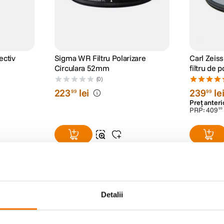
ectiv
Sigma WR Filtru Polarizare
Carl Zeiss
Circulara 52mm
filtru de p
(0)
223
lei
239
le
99
99
Preț anteri
PRP:
409
99
Detalii
na de clar.
tip AI-S ce iti permite sa modifici diafragma din aparat.