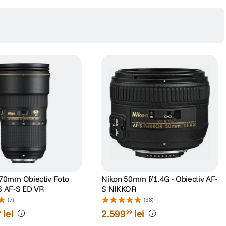
70mm Obiectiv Foto
Nikon 50mm f/1.4G - Obiectiv AF-
8 AF-S ED VR
S NIKKOR
(7)
(38)
lei
2
.
599
lei
9
99