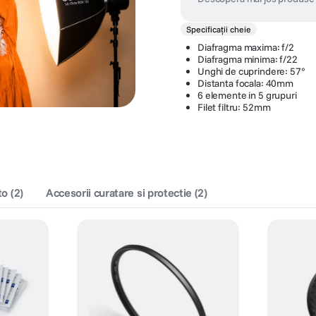
Specificații cheie
Diafragma maxima: f/2
Diafragma minima: f/22
Unghi de cuprindere: 57°
Distanta focala: 40mm
6 elemente in 5 grupuri
Filet filtru: 52mm
to
(
2
)
Accesorii curatare si protectie
(
2
)