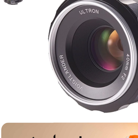
lavaliera
6
.
sony fx
7
.
card memorie
8
.
dji mic mini
9
.
dji osmo
10
.