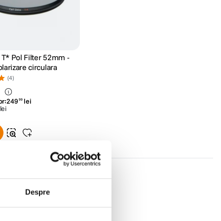
 T* Pol Filter 52mm -
olarizare circulara
(4)
i
or:
249
lei
99
lei
Despre