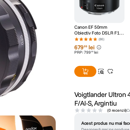
Canon EF 50mm
Obiectiv Foto DSLR F1.8
STM
(86)
679
lei
99
PRP:
799
lei
99
Voigtlander Ultron
F/AI-S, Argintiu
(
0 recenzii
)
C
Acest produs nu mai face
Descoperă mai jos produse 