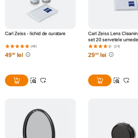
Carl Zeiss - lichid de curatare
Carl Zeiss Lens Cleanin
set 20 servetele umed
(48)
(24)
49
lei
29
lei
90
90