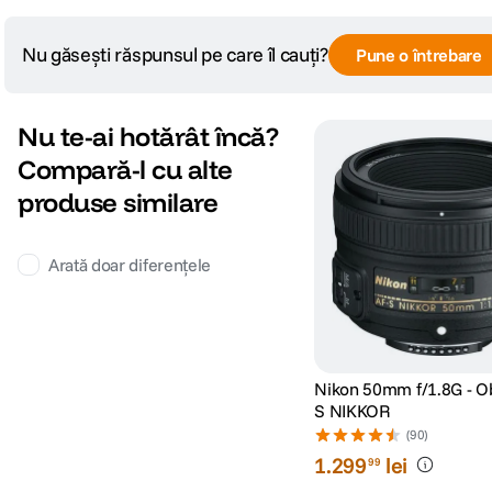
Nu găsești răspunsul pe care îl cauți?
DIMENSIUNE / GREUTATE:
Pune o întrebare
Diametru maxim
66,3 mm
Nu te-ai hotărât încă?
Lungime
37,5 mm
Compară-l cu alte
produse similare
Greutate
260 g
Arată doar diferențele
Nikon 50mm f/1.8G - Ob
S NIKKOR
(90)
1
.
299
lei
99