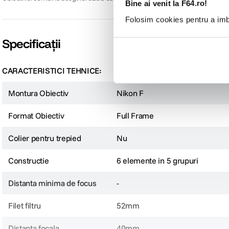
Bine ai venit la F64.ro!
Folosim cookies pentru a imbu
Specificații
CARACTERISTICI TEHNICE:
Montura Obiectiv
Nikon F
Format Obiectiv
Full Frame
Colier pentru trepied
Nu
Constructie
6 elemente in 5 grupuri
Distanta minima de focus
-
Filet filtru
52mm
Distanta focala
40mm