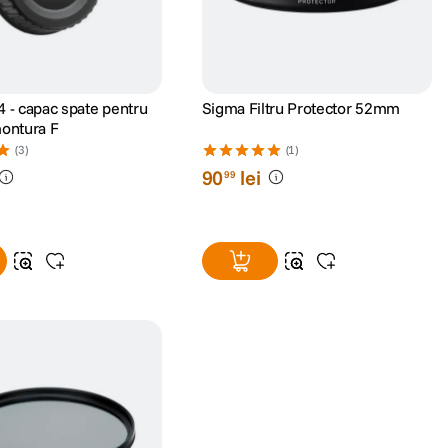
4 - capac spate pentru
Sigma Filtru Protector 52mm
montura F
(3)
(1)
90
lei
99