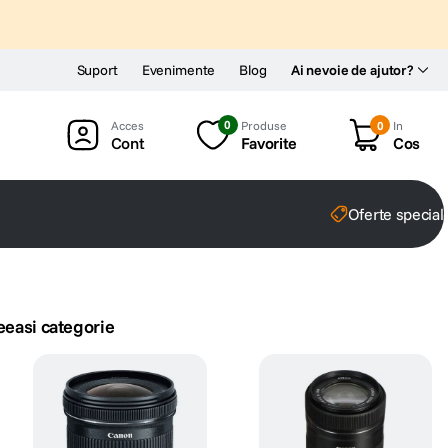
Suport
Evenimente
Blog
Ai nevoie de ajutor?
0
Produse
0
In
Cont
Favorite
Cos
Oferte special
eeasi categorie