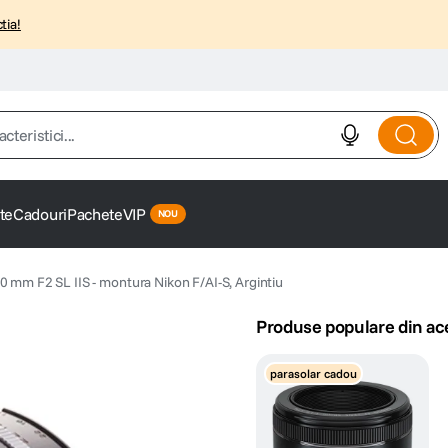
tia!
istici...
te
Cadouri
Pachete
VIP
0 mm F2 SL IIS - montura Nikon F/AI-S, Argintiu
Produse populare din ac
parasolar cadou