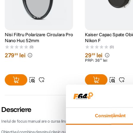
Nisi Filtru Polarizare Circulara Pro
Kaiser Capac Spate Obi
Nano Huc 52mm
Nikon F
(0)
(0)
279
lei
29
lei
99
99
PRP:
36
lei
00
Descriere
Consimțământ
Inelul de focus manual are o cursa lina pentru ca tu sa poti controla precis zo
Obiectivul combina desginul clasic cu utilitatea moderna si integreaza un CPU 