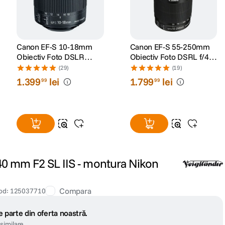
Canon EF-S 10-18mm
Canon EF-S 55-250mm
Obiectiv Foto DSLR
Obiectiv Foto DSRL f/4-
F/4.5-5.6 IS STM
5.6 IS STM
(29)
(19)
1
.
399
lei
1
.
799
lei
99
99
 40 mm F2 SL IIS - montura Nikon
Compara
od
:
125037710
 parte din oferta noastră.
similare.