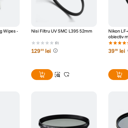
g Wipes -
Nisi Filtru UV SMC L395 52mm
Nikon LF-
e
obiectiv 
(0)
129
lei
39
lei
99
99