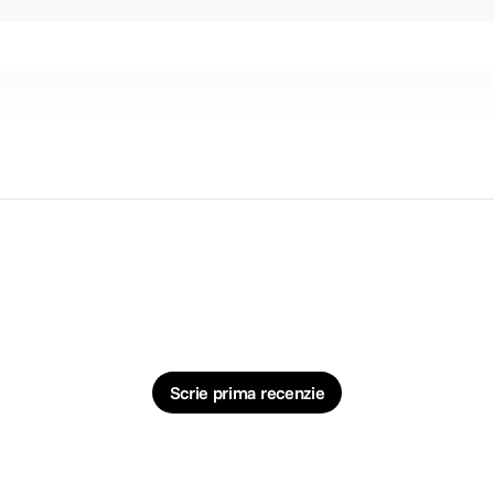
 minima: f/22
Scrie prima recenzie