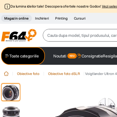
Da lumina ideilor tale! Descopera ofertele noastre Godox!
Vezi selec
Magazin online
Inchirieri
Printing
Cursuri
Cauta dupa model, tipul produsului, caracter
Top Cautari
Toate categoriile
Noutati
Consignatie
Resigila
canon g7x
1
.
Obiective foto
Obiective foto dSLR
Voigtlander Ultron 4
trepied
2
.
trepied telefon
3
.
peak design
4
.
canon sx740 hs
5
.