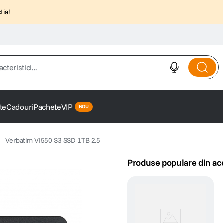
tia!
istici...
te
Cadouri
Pachete
VIP
Verbatim VI550 S3 SSD 1TB 2.5
Produse populare din ac