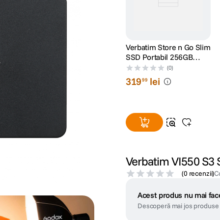
Verbatim Store n Go Slim
SSD Portabil 256GB
USB-C Negru
(0)
319
lei
99
Verbatim VI550 S3 
(
0 recenzii
)
C
Acest produs nu mai face
Descoperă mai jos produse 