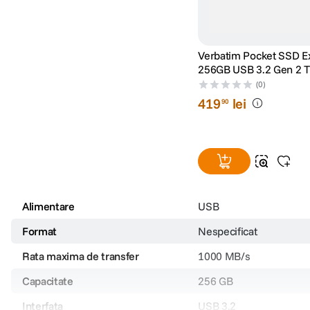
Verbatim Pocket SSD E
256GB USB 3.2 Gen 2 T
Negru/Portocaliu
(0)
419
lei
90
Alimentare
USB
Format
Nespecificat
Rata maxima de transfer
1000 MB/s
Capacitate
256 GB
Interfata
USB 3.2