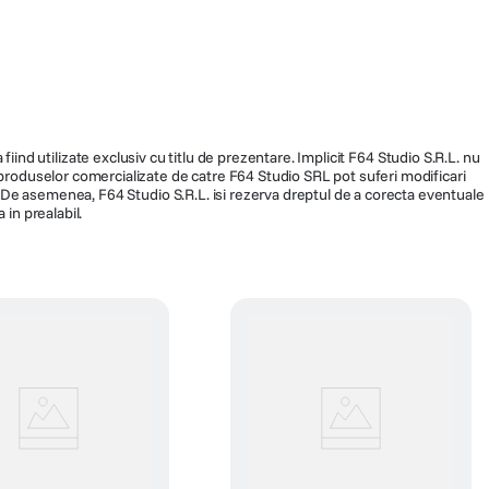
.1 × 10 mm
96.1 × 45.1 × 10 mm
58 gr
Negru
32415
fiind utilizate exclusiv cu titlu de prezentare. Implicit F64 Studio S.R.L. nu
a produselor comercializate de catre F64 Studio SRL pot suferi modificari
ra. De asemenea, F64 Studio S.R.L. isi rezerva dreptul de a corecta eventuale
 in prealabil.