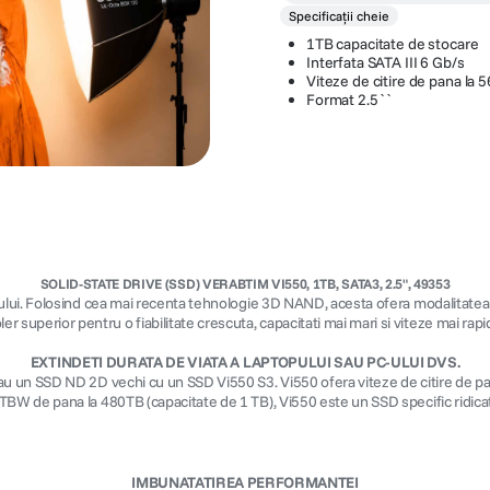
Specificații cheie
1TB capacitate de stocare
Interfata SATA III 6 Gb/s
Viteze de citire de pana la 
Format 2.5``
SOLID-STATE DRIVE (SSD) VERABTIM VI550, 1TB, SATA3, 2.5", 49353
ului. Folosind cea mai recenta tehnologie 3D NAND, acesta ofera modalitatea 
er superior pentru o fiabilitate crescuta, capacitati mai mari si viteze mai rapide
EXTINDETI DURATA DE VIATA A LAPTOPULUI SAU PC-ULUI DVS.
 sau un SSD ND 2D vechi cu un SSD Vi550 S3. Vi550 ofera viteze de citire de pan
TBW de pana la 480TB (capacitate de 1 TB), Vi550 este un SSD specific ridic
IMBUNATATIREA PERFORMANTEI