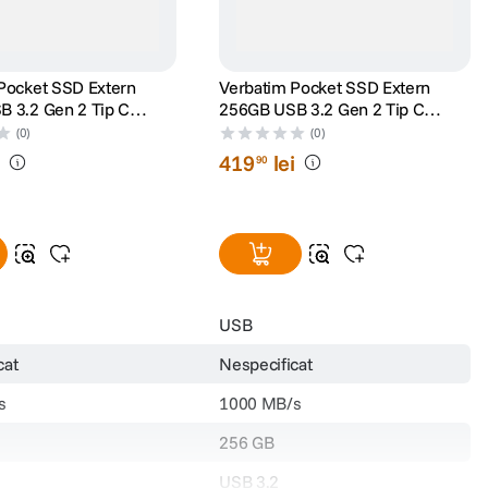
Pocket SSD Extern
Verbatim Pocket SSD Extern
 3.2 Gen 2 Tip C
256GB USB 3.2 Gen 2 Tip C
astru
Negru/Gri
(0)
(0)
i
419
lei
90
USB
cat
Nespecificat
s
1000 MB/s
256 GB
USB 3.2