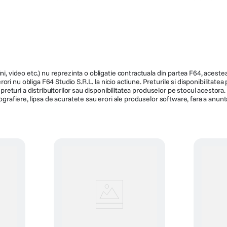
96.1 × 45.1 × 10 mm
96.1 × 45
58 gr
58 gr
Negru
Negru
32417
32416
ni, video etc.) nu reprezinta o obligatie contractuala din partea F64, acestea 
ri nu obliga F64 Studio S.R.L. la nicio actiune. Preturile si disponibilitate
de preturi a distribuitorilor sau disponibilitatea produselor pe stocul acesto
ografiere, lipsa de acuratete sau erori ale produselor software, fara a anunta