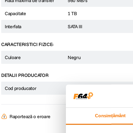
Rata maxima de transfer
560 MB/s
Capacitate
1 TB
Interfata
SATA III
CARACTERISTICI FIZICE:
Culoare
Negru
DETALII PRODUCATOR
Cod producator
49353
Consimțământ
Raportează o eroare