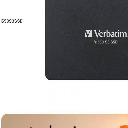
lavaliera
6
.
sony fx
7
.
card memorie
8
.
dji mic mini
9
.
dji osmo
10
.