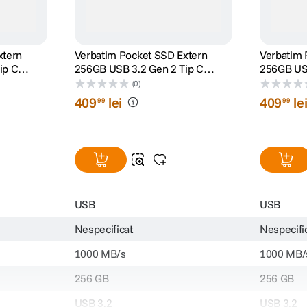
xtern
Verbatim Pocket SSD Extern
Verbatim 
ip C
256GB USB 3.2 Gen 2 Tip C
256GB USB
Negru/Rosu
Negru/Alb
(0)
409
lei
409
le
99
99
USB
USB
Nespecificat
Nespecifi
1000 MB/s
1000 MB/
256 GB
256 GB
USB 3.2
USB 3.2