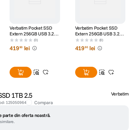
Verbatim Pocket SSD
Verbatim Pocket SSD
Extern 256GB USB 3.2
Extern 256GB USB 3.2
Gen 2 Tip C Negru/Gri
Gen 2 Tip C
(0)
(0)
Negru/Portocaliu
419
lei
419
lei
90
90
SSD 1TB 2.5
Verbatim
Compara
od
:
125050964
 parte din oferta noastră.
similare.