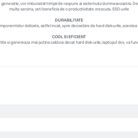
eneratie, vor imbunatati timpii de raspuns ai sistemului dumneavoastra. De la
multa sarcina, veti beneficia de o productivitate crescuta. SSD-urile
DURABILITATE
ponentelor delicate, astfel incat, spre deosebire de hard disk-urile, acestea su
COOL SI EFICIENT
ite si genereaza mai putina caldura decat hard disk-urile, laptopul dvs. va fun