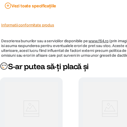
Vezi toate specificațiile
Dimensiuni
96.1 × 45.1 × 10 mm
Greutate
58 gr
Informatii conformitate produs
Culoare
Negru
Cod producator
32418
Descrierea bunurilor sau a serviciilor disponibile pe
www.f64.ro
(prin imagi
isi asuma raspunderea pentru eventualele erori de pret sau stoc. Aceste ero
ulterioare, acest lucru fiind influentat de factori externi precum politica 
omisiuni sau erori in afisare care pot surveni in urma unor greseli de dactil
S-ar putea să-ți placă și