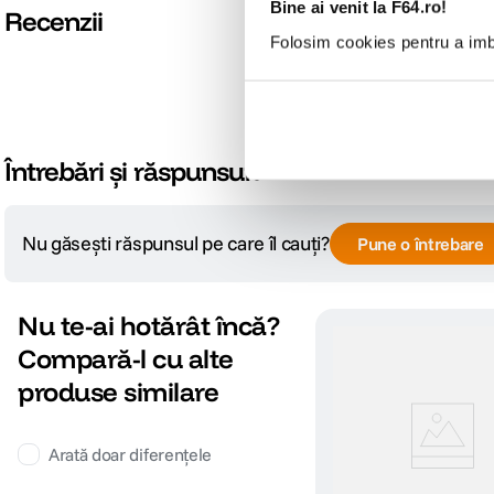
Bine ai venit la F64.ro!
Recenzii
Folosim cookies pentru a imbu
Întrebări și răspunsuri
Nu găsești răspunsul pe care îl cauți?
Pune o întrebare
Nu te-ai hotărât încă?
Compară-l cu alte
produse similare
Arată doar diferențele