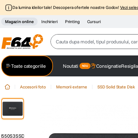
Da lumina ideilor tale! Descopera ofertele noastre Godox!
Vezi selec
Magazin online
Inchirieri
Printing
Cursuri
Cauta dupa model, tipul produsului, caracter
Top Cautari
Toate categoriile
Noutati
Consignatie
Resigila
canon g7x
1
.
Accesorii foto
Memorii externe
SSD Solid State Disk
trepied
2
.
trepied telefon
3
.
peak design
4
.
canon sx740 hs
5
.