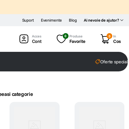
Suport
Evenimente
Blog
Ai nevoie de ajutor?
0
Produse
0
In
Cont
Favorite
Cos
Oferte special
eeasi categorie