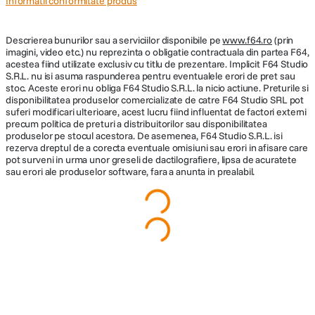
Vezi mai multe specificații
Cod producator
47454
Raportează o eroare
Recenzii
Scrie prima recenzie
Întrebări și răspunsuri
Nu găsești răspunsul pe care îl cauți?
Pune o întrebare