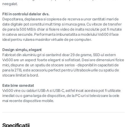
(
0 recenzii
)
Cod
:
125084501
Acest produs nu mai face parte din oferta noastră.
Descoperă mai jos produse similare.
Specificații cheie
Tip produs SSD extern
Capacitate 2 TB
Interfata USB 3.1 Type C
Culoare Argintiu
Dimensiuni (L x A x I cm) 9.2 x 0.9 x 2.9
Greutate (Kg) 0.029
Pachetul include
SSD
Descriere
Tehnologie de stocare de cea mai noua generatie
SSD extern Verbatim Vx500 utilizeaza memorie flash de mare viteza si un
controler USB 3.1 generatia 2, optimizat pentru a oferi performante de
neegalat.