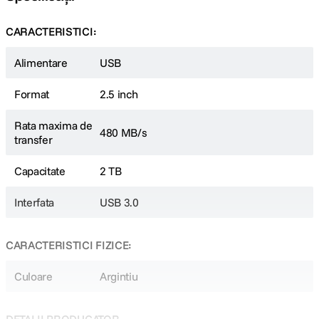
Fiti in controlul datelor dvs.
Depozitarea, deplasarea si copierea de rezerva a unor cantitati mari de
date digitale pot constitui mult timp si munca grea. Cu viteze de transfer
de pana la 500 MB/s chiar si fisiere video de inalta rezolutie pot fi mutate
in cateva secunde. Performanta imbunatatita a modelului Vx500 il face
ideal pentru rularea masinilor virtuale de pe computer.
Design simplu, elegant
Fabricat din aluminiu gri si cantarind doar 29 de grame, SSD-ul extern
Vx500 are un aspect foarte elegant si sofisticat. Desi are dimensiuni fizice
mici, dispune de un spatiu de stocare serios - disponibil in capacitati de
pana la 2TB, este accesoriu perfect pentru Ultrabook-urile cu spatiu de
stocare limitat la bord.
Este bine conectat
Vx500 vine cu cabluri USB-A si USB-C, astfel incat acestea pot fi utilizate
imediat cu o gama larga de dispozitive, de la PC-uri si televizoare la cele
mai recente dispozitive mobile.
Specificații