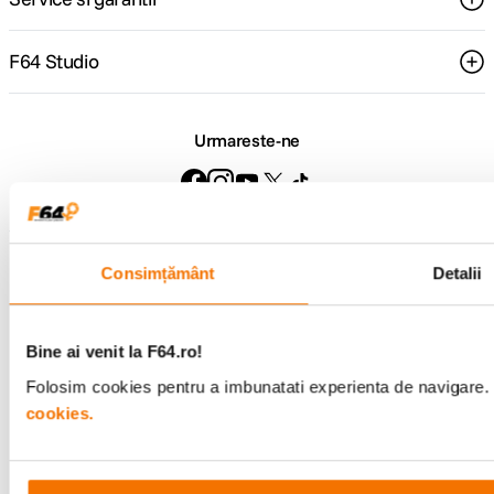
Verbatim Pocket SSD Extern
256GB USB 3.2 Gen 2 Tip C
Negru/Portocaliu
419
lei
90
Verbatim Store n Go Slim
SSD Portabil 256GB USB-C
Negru
319
lei
99
Consimțământ
Detalii
Bine ai venit la F64.ro!
Populare în aceeași categorie
Folosim cookies pentru a imbunatati experienta de navigare. P
cookies.