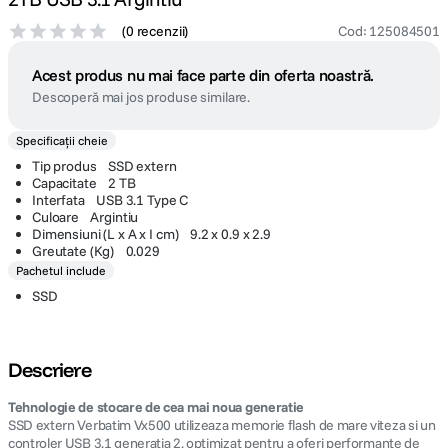
canon sx740 hs
5
.
Verbatim Pocket SSD Extern
lavaliera
6
.
256GB USB 3.2 Gen 2 Tip C
Negru/Portocaliu
ulanzi
7
.
419
lei
90
Verbatim Store n Go Slim
godox
8
.
SSD Portabil 256GB USB-C
Negru
card memorie
9
.
319
lei
99
nou
10
.
Verbatim Store n Go VX500 SSD Extern
Verbatim
2TB USB 3.1 Argintiu