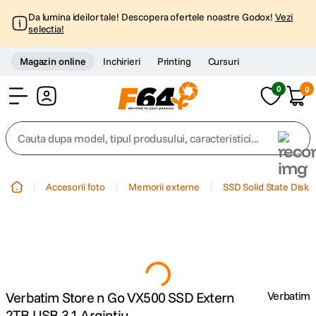
Da lumina ideilor tale! Descopera ofertele noastre Godox!
Vezi
selectia!
Magazin online
Inchirieri
Printing
Cursuri
0
0
Cont
Cauta dupa model, tipul produsului, caracteristici...
Top Cautari
Accesorii foto
Memorii externe
SSD Solid State Disk
canon g7x
1
.
trepied
2
.
Produse populare din aceeasi categorie
trepied telefon
3
.
peak design
4
.