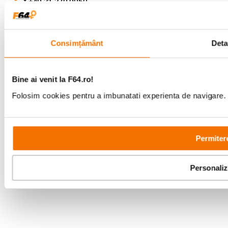
+40 21 270 0050
Program de lucru
09:00 - 21:00
Showroom
Bd-ul Unirii 64, Bucuresti
Consimțământ
Detal
Bine ai venit la F64.ro!
Folosim cookies pentru a imbunatati experienta de navigare. P
Copyright © F64 2001 - 2026
Parteneri tehnologie:
Permiter
Personali