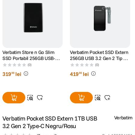
canon sx740 hs
5
.
lavaliera
6
.
card memorie
7
.
Verbatim Store n Go Slim
Verbatim Pocket SSD Extern
ulanzi
8
.
SSD Portabil 256GB USB-C
256GB USB 3.2 Gen 2 Tip C
Negru
Negru/Gri
(0)
(0)
insta 360
9
.
319
lei
419
lei
99
90
godox
10
.
Verbatim Pocket SSD Extern 1TB USB
Verbatim
3.2 Gen 2 Type-C Negru/Rosu