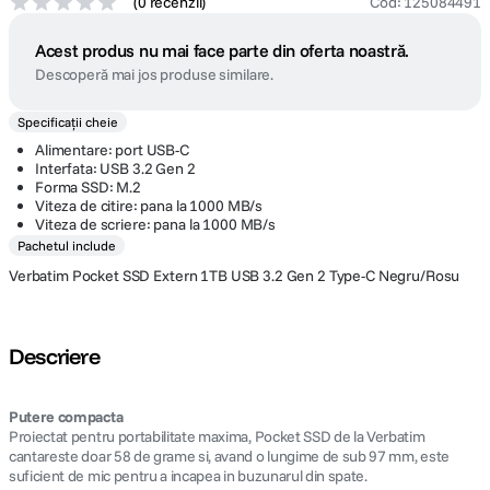
(
0 recenzii
)
Cod
:
125084491
Acest produs nu mai face parte din oferta noastră.
Descoperă mai jos produse similare.
Specificații cheie
Alimentare: port USB-C
Interfata: USB 3.2 Gen 2
Forma SSD: M.2
Viteza de citire: pana la 1000 MB/s
Viteza de scriere: pana la 1000 MB/s
Pachetul include
Verbatim Pocket SSD Extern 1TB USB 3.2 Gen 2 Type-C Negru/Rosu
Descriere
Putere compacta
Proiectat pentru portabilitate maxima, Pocket SSD de la Verbatim
cantareste doar 58 de grame si, avand o lungime de sub 97 mm, este
suficient de mic pentru a incapea in buzunarul din spate.