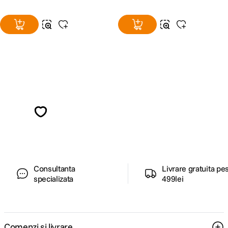
Alatura-te comunitatii creatorilor
Descopera inspiratie, recomandari utile,
ghiduri foto-video si oferte pregatite special
pentru tine.
Consultanta
Livrare gratuita pe
specializata
499lei
Comenzi si livrare