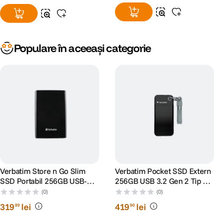
Populare în aceeași categorie
Verbatim Store n Go Slim
Verbatim Pocket SSD Extern
SSD Portabil 256GB USB-C
256GB USB 3.2 Gen 2 Tip C
Negru
Negru/Gri
(0)
(0)
319
lei
419
lei
99
90