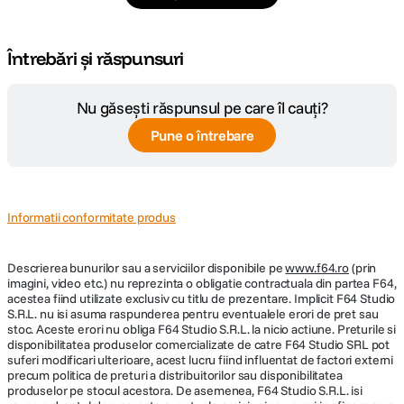
Întrebări și răspunsuri
Nu găsești răspunsul pe care îl cauți?
Pune o întrebare
Informatii conformitate produs
Descrierea bunurilor sau a serviciilor disponibile pe
www.f64.ro
(prin
imagini, video etc.) nu reprezinta o obligatie contractuala din partea F64,
acestea fiind utilizate exclusiv cu titlu de prezentare. Implicit F64 Studio
S.R.L. nu isi asuma raspunderea pentru eventualele erori de pret sau
stoc. Aceste erori nu obliga F64 Studio S.R.L. la nicio actiune. Preturile si
disponibilitatea produselor comercializate de catre F64 Studio SRL pot
suferi modificari ulterioare, acest lucru fiind influentat de factori externi
precum politica de preturi a distribuitorilor sau disponibilitatea
produselor pe stocul acestora. De asemenea, F64 Studio S.R.L. isi