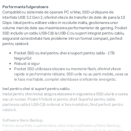
Performanta fulgeratoare
Compatibil cu sistemele de operare PC si Mac, SSD-ul dispune de
interfata USB 3.2 Gen 2, oferind viteze de transfer de date de pana la 10
Gbps. Ideal pentru editare video in rezolutie inalta, gestionarea unor
volume mari de date sau maximizarea performantelor de gaming. Pocket
SSD include un cablu USB-C® la USB-C cu suport integrat pentru cablu,
asigurand conectivitate fara probleme intr-un format compact, perfect
pentru calatorii.
Pocket SSD cu inel pentru chei si suport pentru cablu - 1TB
Negru/Gri
Robust si sigur
Pocket SSD utilizeaza stocare cu memorie flash, oferind viteze
rapide si performante ridicate. SSD-urile nu au parti mobile, ceea ce
le face mai fiabile, complet silentioase si eficiente energetic.
Inel pentru chei si suport pentru cablu
Inelul pentru chei inclus asigura atasarea in siguranta a SSD-ului la o curea
sau un rucsac. Poate fi folosit si pentru chei! Suportul pentru cablu
pastreaza cablul USB-C® ordonat si fara incalcituri, fiind perfect pentru
calatorii.
Software Nero Backup
Pentru securitate suplimentara, este inclus software-ul Nero Backup,
care te ajuta sa faci backup pentru fisiere, foldere si unitati de pe laptop