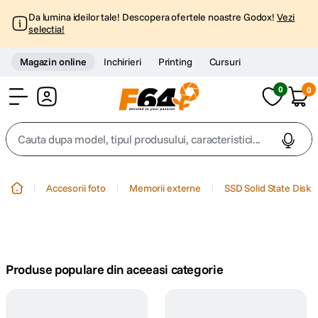
Da lumina ideilor tale! Descopera ofertele noastre Godox!
Vezi
selectia!
Magazin online
Inchirieri
Printing
Cursuri
0
0
Cont
Cauta dupa model, tipul produsului, caracteristici...
Top Cautari
Accesorii foto
Memorii externe
SSD Solid State Disk
canon g7x
1
.
trepied
2
.
Produse populare din aceeasi categorie
trepied telefon
3
.
peak design
4
.