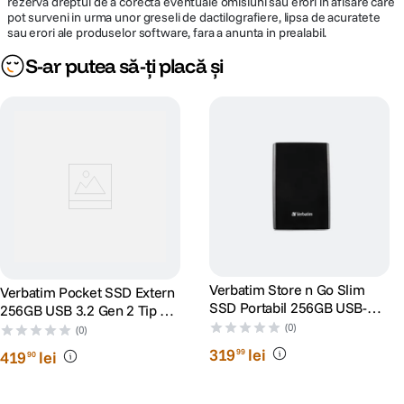
rezerva dreptul de a corecta eventuale omisiuni sau erori in afisare care
pot surveni in urma unor greseli de dactilografiere, lipsa de acuratete
sau erori ale produselor software, fara a anunta in prealabil.
S-ar putea să-ți placă și
Verbatim Store n Go Slim
Verbatim Pocket SSD Extern
SSD Portabil 256GB USB-C
256GB USB 3.2 Gen 2 Tip C
Negru
Negru/Gri
(0)
(0)
319
lei
99
419
lei
90