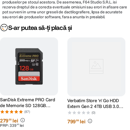
produselor pe stocul acestora. De asemenea, F64 Studio S.R.L. isi
rezerva dreptul de a corecta eventuale omisiuni sau erori in afisare care
pot surveni in urma unor greseli de dactilografiere, lipsa de acuratete
sau erori ale produselor software, fara a anunta in prealabil.
S-ar putea să-ți placă și
SanDisk Extreme PRO Card
Verbatim Store 'n' Go HDD
de Memorie SD 128GB
Extern Gen 2 4TB USB 3.0
SDXC UHS-I Class 10 U3 V30
Negru
(87)
(0)
+ 2 Ani RescuePRO Deluxe
279
lei
00
799
lei
99
PRP:
339
lei
90