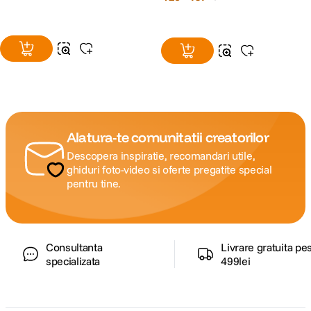
Alatura-te comunitatii creatorilor
Descopera inspiratie, recomandari utile,
ghiduri foto-video si oferte pregatite special
pentru tine.
Consultanta
Livrare gratuita pe
specializata
499lei