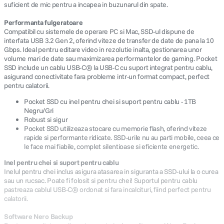
suficient de mic pentru a incapea in buzunarul din spate.
Performanta fulgeratoare
Compatibil cu sistemele de operare PC si Mac, SSD-ul dispune de
interfata USB 3.2 Gen 2, oferind viteze de transfer de date de pana la 10
Gbps. Ideal pentru editare video in rezolutie inalta, gestionarea unor
volume mari de date sau maximizarea performantelor de gaming. Pocket
SSD include un cablu USB-C® la USB-C cu suport integrat pentru cablu,
asigurand conectivitate fara probleme intr-un format compact, perfect
pentru calatorii.
Pocket SSD cu inel pentru chei si suport pentru cablu - 1TB
Negru/Gri
Robust si sigur
Pocket SSD utilizeaza stocare cu memorie flash, oferind viteze
rapide si performante ridicate. SSD-urile nu au parti mobile, ceea ce
le face mai fiabile, complet silentioase si eficiente energetic.
Inel pentru chei si suport pentru cablu
Inelul pentru chei inclus asigura atasarea in siguranta a SSD-ului la o curea
sau un rucsac. Poate fi folosit si pentru chei! Suportul pentru cablu
pastreaza cablul USB-C® ordonat si fara incalcituri, fiind perfect pentru
calatorii.
Software Nero Backup