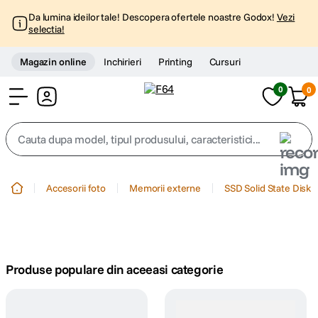
Da lumina ideilor tale! Descopera ofertele noastre Godox!
Vezi
selectia!
Magazin online
Inchirieri
Printing
Cursuri
0
0
Cont
Cauta dupa model, tipul produsului, caracteristici...
Top Cautari
Accesorii foto
Memorii externe
SSD Solid State Disk
canon g7x
1
.
trepied
2
.
Produse populare din aceeasi categorie
trepied telefon
3
.
peak design
4
.