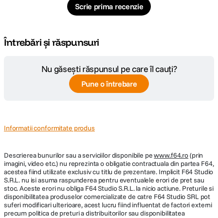
Scrie prima recenzie
Întrebări și răspunsuri
Nu găsești răspunsul pe care îl cauți?
Pune o întrebare
Informatii conformitate produs
Descrierea bunurilor sau a serviciilor disponibile pe
www.f64.ro
(prin
imagini, video etc.) nu reprezinta o obligatie contractuala din partea F64,
acestea fiind utilizate exclusiv cu titlu de prezentare. Implicit F64 Studio
S.R.L. nu isi asuma raspunderea pentru eventualele erori de pret sau
stoc. Aceste erori nu obliga F64 Studio S.R.L. la nicio actiune. Preturile si
disponibilitatea produselor comercializate de catre F64 Studio SRL pot
suferi modificari ulterioare, acest lucru fiind influentat de factori externi
precum politica de preturi a distribuitorilor sau disponibilitatea