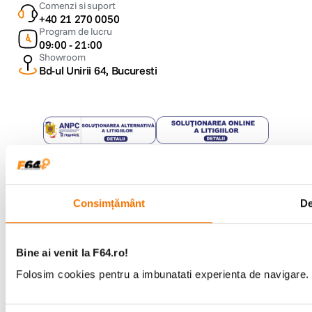
Comenzi si suport
+40 21 270 0050
Program de lucru
09:00 - 21:00
Showroom
Bd-ul Unirii 64, Bucuresti
Copyright © F64 2001 - 2026
Consimțământ
De
Parteneri tehnologie:
Bine ai venit la F64.ro!
Folosim cookies pentru a imbunatati experienta de navigare. P