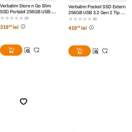
Verbatim Store n Go Slim
Verbatim Pocket SSD Extern
SSD Portabil 256GB USB-C
256GB USB 3.2 Gen 2 Tip C
Negru
Negru/Gri
(0)
(0)
319
lei
99
419
lei
90
Alatura-te comunitatii creatorilor
Descopera inspiratie, recomandari utile,
ghiduri foto-video si oferte pregatite special
pentru tine.