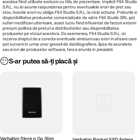
acestea fiind utilizate exclusiv cu titlu de prezentare. Implicit F64 Studio
S.R.L. nu isi asuma raspunderea pentru eventualele erori de pret sau
stoc. Aceste erori nu obliga F64 Studio S.R.L. la nicio actiune. Preturile si
disponibilitatea produselor comercializate de catre F64 Studio SRL pot
suferi modificari ulterioare, acest lucru fiind influentat de factori externi
precum politica de preturi a distribuitorilor sau disponibilitatea
produselor pe stocul acestora. De asemenea, F64 Studio S.R.L. isi
rezerva dreptul de a corecta eventuale omisiuni sau erori in afisare care
pot surveni in urma unor greseli de dactilografiere, lipsa de acuratete
sau erori ale produselor software, fara a anunta in prealabil.
S-ar putea să-ți placă și
Verbatim Store n Go Slim
Verbatim Pocket SSD Extern