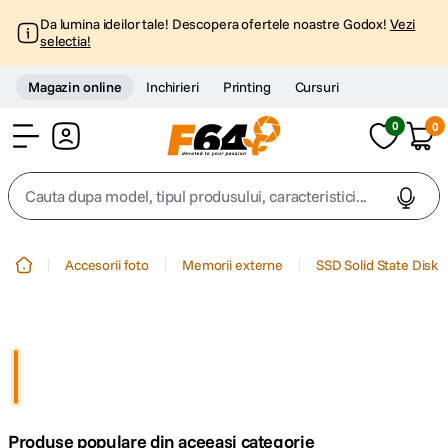
Da lumina ideilor tale! Descopera ofertele noastre Godox!
Vezi
selectia!
Magazin online
Inchirieri
Printing
Cursuri
0
0
Cont
Cauta dupa model, tipul produsului, caracteristici...
Top Cautari
Accesorii foto
Memorii externe
SSD Solid State Disk
canon g7x
1
.
trepied
2
.
trepied telefon
3
.
Produse populare din aceeasi categorie
peak design
4
.