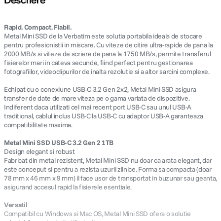
Rapid. Compact. Fiabil.
Metal Mini SSD de la Verbatim este solutia portabila ideala de stocare
pentru profesionistii in miscare. Cu viteze de citire ultra-rapide de pana la
2000 MB/s si viteze de scriere de pana la 1750 MB/s, permite transferul
fisierelor mari in cateva secunde, fiind perfect pentru gestionarea
fotografiilor, videoclipurilor de inalta rezolutie si a altor sarcini complexe.
Echipat cu o conexiune USB-C 3.2 Gen 2x2, Metal Mini SSD asigura
transfer de date de mare viteza pe o gama variata de dispozitive.
Indiferent daca utilizati cel mai recent port USB-C sau unul USB-A
traditional, cablul inclus USB-C la USB-C cu adaptor USB-A garanteaza
compatibilitate maxima.
Metal Mini SSD USB-C 3.2 Gen 2 1TB
Design elegant si robust
Fabricat din metal rezistent, Metal Mini SSD nu doar ca arata elegant, dar
este conceput si pentru a rezista uzurii zilnice. Forma sa compacta (doar
78 mm x 46 mm x 9 mm) il face usor de transportat in buzunar sau geanta,
asigurand accesul rapid la fisierele esentiale.
Versatil
Compatibil cu Windows si Mac OS, Metal Mini SSD ofera o solutie