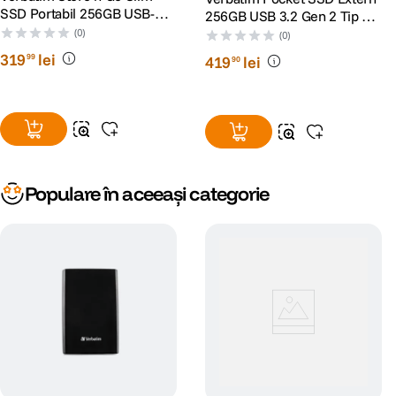
SSD Portabil 256GB USB-C
256GB USB 3.2 Gen 2 Tip C
Negru
Negru/Portocaliu
(0)
(0)
319
lei
99
419
lei
90
Populare în aceeași categorie