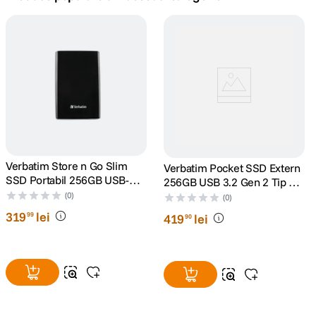
canon sx740 hs
5
.
lavaliera
6
.
card memorie
7
.
ulanzi
8
.
insta 360
Verbatim Store n Go Slim
9
.
Verbatim Pocket SSD Extern
SSD Portabil 256GB USB-C
256GB USB 3.2 Gen 2 Tip C
Negru
Negru/Gri
(0)
godox
(0)
10
.
319
lei
99
419
lei
90