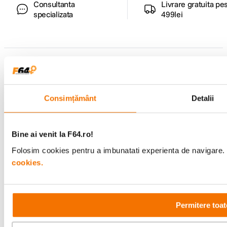
Consultanta
Livrare gratuita pe
specializata
499lei
Comenzi si livrare
Suport
Consimțământ
Detalii
Service si garantii
Bine ai venit la F64.ro!
F64 Studio
Folosim cookies pentru a imbunatati experienta de navigare. P
cookies.
Urmareste-ne
Permitere toat