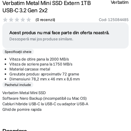
Verbatim Metal Mini SSD Extern 1TB
Verbatim
USB-C 3.2 Gen 2x2
(
0 recenzii
)
Cod
:
125084485
Acest produs nu mai face parte din oferta noastră.
Descoperă mai jos produse similare.
Specificații cheie
Viteza de citire pana la 2000 MB/s
Viteza de scriere pana la 1750 MB/s
Material carcasa: metal
Greutate produs: aproximativ 72 grame
Dimensiuni: 78,2 mm x 46 mm x 8,6 mm
Pachetul include
Verbatim Metal Mini SSD
Software Nero Backup (incompatibil cu Mac OS)
Cabluri hibride USB-C la USB-C cu adaptor USB-A
Ghid de pornire rapida
Descriere