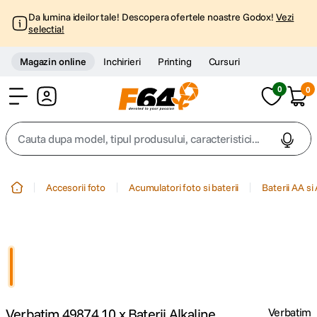
Da lumina ideilor tale! Descopera ofertele noastre Godox!
Vezi
selectia!
Magazin online
Inchirieri
Printing
Cursuri
0
0
Cont
Cauta dupa model, tipul produsului, caracteristici...
Top Cautari
Accesorii foto
Acumulatori foto si baterii
Baterii AA si
canon g7x
1
.
trepied
2
.
trepied telefon
3
.
Verbatim 49874 10 x Baterii Alkaline
Verbatim
peak design
4
.