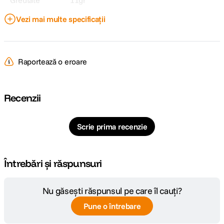
Greutate
11gr
Vezi mai multe specificații
DETALII PRODUCATOR
Cod producator
49874
Raportează o eroare
Recenzii
Scrie prima recenzie
Întrebări și răspunsuri
Nu găsești răspunsul pe care îl cauți?
Pune o întrebare