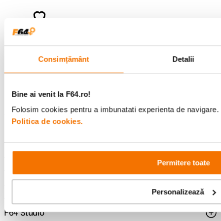
Descopera inspiratie, recomandari utile,
ghiduri foto-video si oferte pregatite special
pentru tine.
Consimțământ
Detalii
Consultanta
Livrare gratuita pe
specializata
499lei
Bine ai venit la F64.ro!
Folosim cookies pentru a imbunatati experienta de navigare. P
Politica de cookies.
Comenzi si livrare
Suport
Permitere toate
Service si garantii
Personalizează
F64 Studio