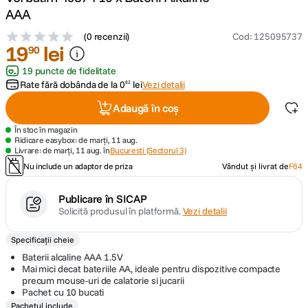
AAA
canon sx740 hs
5
.
(
0 recenzii
)
Cod
:
125095737
19
lei
90
lavaliera
6
.
19 puncte de fidelitate
Rate fără dobânda de la
0
lei
Vezi detalii
82
card memorie
7
.
Adaugă în coș
ulanzi
8
.
În stoc în magazin
Ridicare easybox: de marți, 11 aug.
Livrare: de marți, 11 aug. în
Bucuresti (Sectorul 3)
insta 360
9
.
Nu include un adaptor de priza
Vândut și livrat de
F64
godox
10
.
Publicare în SICAP
Solicită produsul în platformă.
Vezi detalii
Specificații cheie
Baterii alcaline AAA 1.5V
Mai mici decat bateriile AA, ideale pentru dispozitive compacte
precum mouse-uri de calatorie si jucarii
Pachet cu 10 bucati
Pachetul include