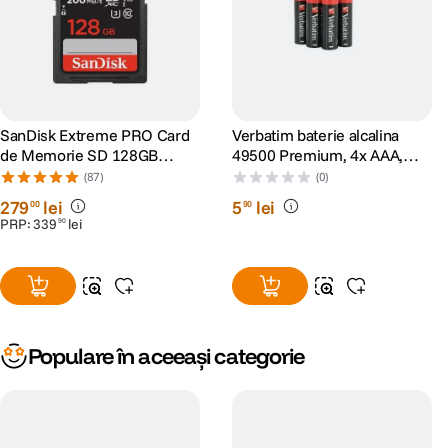
SanDisk Extreme PRO Card
Verbatim baterie alcalina
de Memorie SD 128GB
49500 Premium, 4x AAA,
SDXC UHS-I Class 10 U3 V30
Blister
(87)
(0)
+ 2 Ani RescuePRO Deluxe
279
lei
5
lei
00
90
PRP:
339
lei
90
Populare în aceeași categorie