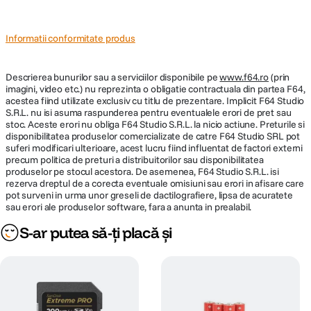
Informatii conformitate produs
Descrierea bunurilor sau a serviciilor disponibile pe
www.f64.ro
(prin
imagini, video etc.) nu reprezinta o obligatie contractuala din partea F64,
acestea fiind utilizate exclusiv cu titlu de prezentare. Implicit F64 Studio
S.R.L. nu isi asuma raspunderea pentru eventualele erori de pret sau
stoc. Aceste erori nu obliga F64 Studio S.R.L. la nicio actiune. Preturile si
disponibilitatea produselor comercializate de catre F64 Studio SRL pot
suferi modificari ulterioare, acest lucru fiind influentat de factori externi
precum politica de preturi a distribuitorilor sau disponibilitatea
produselor pe stocul acestora. De asemenea, F64 Studio S.R.L. isi
rezerva dreptul de a corecta eventuale omisiuni sau erori in afisare care
pot surveni in urma unor greseli de dactilografiere, lipsa de acuratete
sau erori ale produselor software, fara a anunta in prealabil.
S-ar putea să-ți placă și