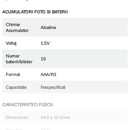
ACUMULATORI FOTO SI BATERII
Chimie
Alcaline
Acumulator
Voltaj
1.5V
Numar
10
baterii/blister
Format
AAA/R3
Capacitate
Nespecificat
CARACTERISTICI FIZICE:
Dimensiuni
44.5 x 10.5mm