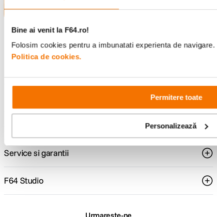
Bine ai venit la F64.ro!
Consultanta
Livrare gratuita pe
Folosim cookies pentru a imbunatati experienta de navigare. P
specializata
499lei
Politica de cookies.
Comenzi si livrare
Permitere toate
Suport
Personalizează
Service si garantii
F64 Studio
Urmareste-ne