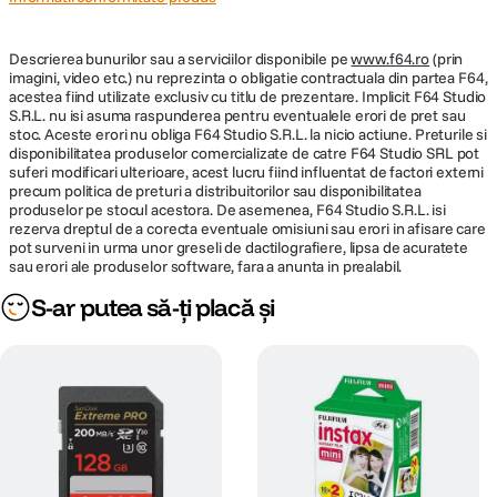
Descrierea bunurilor sau a serviciilor disponibile pe
www.f64.ro
(prin
imagini, video etc.) nu reprezinta o obligatie contractuala din partea F64,
acestea fiind utilizate exclusiv cu titlu de prezentare. Implicit F64 Studio
S.R.L. nu isi asuma raspunderea pentru eventualele erori de pret sau
stoc. Aceste erori nu obliga F64 Studio S.R.L. la nicio actiune. Preturile si
disponibilitatea produselor comercializate de catre F64 Studio SRL pot
suferi modificari ulterioare, acest lucru fiind influentat de factori externi
precum politica de preturi a distribuitorilor sau disponibilitatea
produselor pe stocul acestora. De asemenea, F64 Studio S.R.L. isi
rezerva dreptul de a corecta eventuale omisiuni sau erori in afisare care
pot surveni in urma unor greseli de dactilografiere, lipsa de acuratete
sau erori ale produselor software, fara a anunta in prealabil.
S-ar putea să-ți placă și