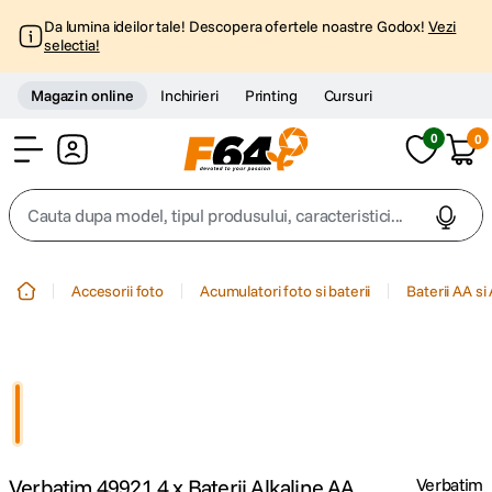
Da lumina ideilor tale! Descopera ofertele noastre Godox!
Vezi
selectia!
Magazin online
Inchirieri
Printing
Cursuri
0
0
Cont
Cauta dupa model, tipul produsului, caracteristici...
Top Cautari
Accesorii foto
Acumulatori foto si baterii
Baterii AA si
canon g7x
1
.
trepied
2
.
trepied telefon
3
.
Verbatim 49921 4 x Baterii Alkaline AA
Verbatim
peak design
4
.