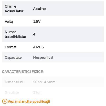
Chimie
Alcaline
Acumulator
Voltaj
1.5V
Numar
4
baterii/blister
Format
AA/R6
Capacitate
Nespecificat
CARACTERISTICI FIZICE:
Dimensiuni
50.5x14.5mm
Greutate
23gr
Vezi mai multe specificații