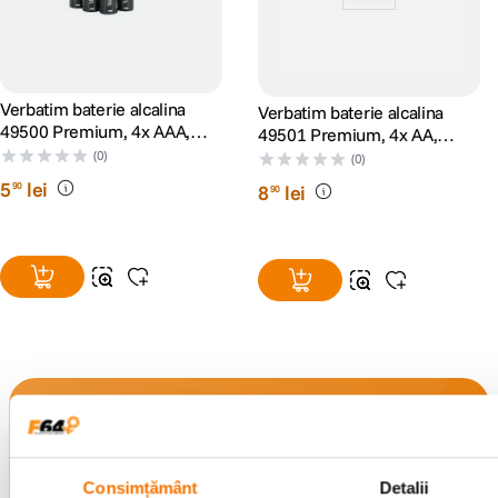
Verbatim baterie alcalina
Verbatim baterie alcalina
49500 Premium, 4x AAA,
49501 Premium, 4x AA,
Blister
Blister
(0)
(0)
5
lei
90
8
lei
90
Alatura-te comunitatii creatorilor
Descopera inspiratie, recomandari utile,
ghiduri foto-video si oferte pregatite special
Consimțământ
Detalii
pentru tine.