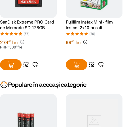
SanDisk Extreme PRO Card
Fujifilm Instax Mini - film
de Memorie SD 128GB
instant 2x10 bucati
SDXC UHS-I Class 10 U3 V30
(87)
(70)
+ 2 Ani RescuePRO Deluxe
279
lei
99
lei
00
00
PRP:
339
lei
90
Populare în aceeași categorie