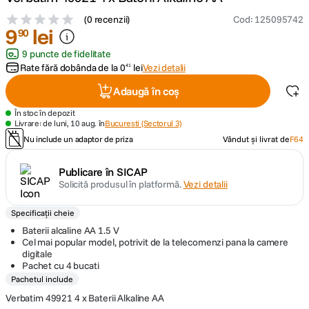
(
0 recenzii
)
Cod
:
125095742
lavaliera
9
lei
5
.
90
9 puncte de fidelitate
canon sx740 hs
6
.
Rate fără dobânda de la
0
lei
Vezi detalii
41
Adaugă în coș
card memorie
7
.
În stoc în depozit
Livrare: de luni, 10 aug. în
Bucuresti (Sectorul 3)
sony fx
8
.
Nu include un adaptor de priza
Vândut și livrat de
F64
dji mic mini
9
.
Publicare în SICAP
Solicită produsul în platformă.
Vezi detalii
dji osmo pocket 4
10
.
Specificații cheie
Baterii alcaline AA 1.5 V
Cel mai popular model, potrivit de la telecomenzi pana la camere
digitale
Pachet cu 4 bucati
Pachetul include
Verbatim 49921 4 x Baterii Alkaline AA