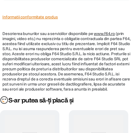
DIMENSIUNE / GREUTATE:
Diametru
Informatii conformitate produs
76 mm
maxim
Descrierea bunurilor sau a serviciilor disponibile pe
Lungime
98.9 mm
www.f64.ro
(prin
imagini, video etc.) nu reprezinta o obligatie contractuala din partea F64,
acestea fiind utilizate exclusiv cu titlu de prezentare. Implicit F64 Studio
Greutate
745 g
S.R.L. nu isi asuma raspunderea pentru eventualele erori de pret sau
stoc. Aceste erori nu obliga F64 Studio S.R.L. la nicio actiune. Preturile si
disponibilitatea produselor comercializate de catre F64 Studio SRL pot
suferi modificari ulterioare, acest lucru fiind influentat de factori externi
precum politica de preturi a distribuitorilor sau disponibilitatea
produselor pe stocul acestora. De asemenea, F64 Studio S.R.L. isi
rezerva dreptul de a corecta eventuale omisiuni sau erori in afisare care
pot surveni in urma unor greseli de dactilografiere, lipsa de acuratete
sau erori ale produselor software, fara a anunta in prealabil.
S-ar putea să-ți placă și