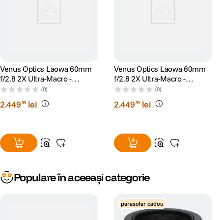
Venus Optics Laowa 60mm
Venus Optics Laowa 60mm
f/2.8 2X Ultra-Macro -
f/2.8 2X Ultra-Macro -
montura Nikon FX, negru
montura Canon EF, negru
(0)
(0)
2
.
449
lei
2
.
449
lei
99
99
Populare în aceeași categorie
parasolar cadou