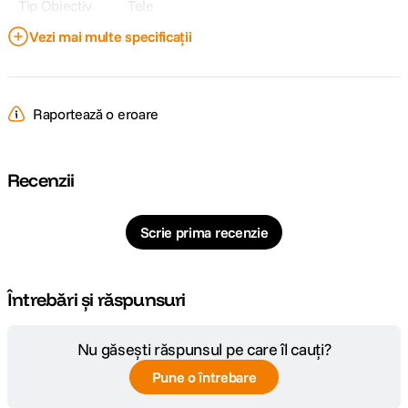
Tip Obiectiv
Tele
Vezi mai multe specificații
Obiectiv Fix /
Fix
Zoom
Focala Fixa
105mm
Raportează o eroare
Unghi de
23° 16'
cuprindere
Recenzii
Raport marire
0.16x
Scrie prima recenzie
Nr. lamele
8
diafragma
Întrebări și răspunsuri
Diafragma maxima: f/2Diafragma minima:
Plaja diafragme
f/22
Nu găsești răspunsul pe care îl cauți?
Tip Focalizare
Manual Focus
Pune o întrebare