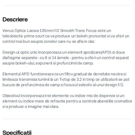
Descriere
Venus Optics Laowa 105mm f/2 Smooth Trans Focus este un
teleobiectiv prime scurt ce va produce un bokeh pronuntat si va oferi un
control mai bun asupra zonelor care nu se afla in clar.
Design-ul optic unic incorporeaza un element apodizare(APD) si doua
diafragme separate - cu 8 si 14 lamele - pentru a oferi un control separat
asupra bokeh-ului, expunerii si profunzimii de camp.
Elementul APD functioneaza ca un filtru gradual de densitate neutra si
limiteaza transmisia luminii la un T-stop de 3.2 in timp ce utilizatorii se pot
bucura de profunzimea de camp si focusul selectiv al unui design f/2.
Obiectivul incorporeaza trei elemente cu indice mic de dispersie si un
element cu indice mare de refractie pentru a controla aberatiile cromatice
si a produce o imagine mai clara.
Specificații