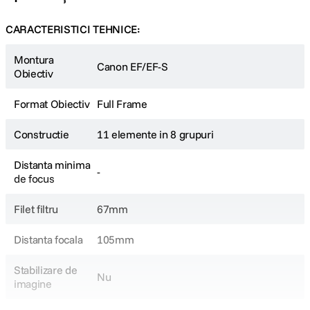
CARACTERISTICI TEHNICE:
Montura
Canon EF/EF-S
Obiectiv
Format Obiectiv
Full Frame
Constructie
11 elemente in 8 grupuri
Distanta minima
-
de focus
Filet filtru
67mm
Distanta focala
105mm
Stabilizare de
Nu
imagine