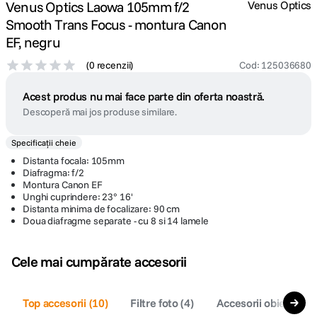
Venus Optics Laowa 105mm f/2
Venus Optics
Smooth Trans Focus - montura Canon
EF, negru
(
0 recenzii
)
Cod
:
125036680
Acest produs nu mai face parte din oferta noastră.
Descoperă mai jos produse similare.
Specificații cheie
Distanta focala: 105mm
Diafragma: f/2
Montura Canon EF
Unghi cuprindere: 23° 16'
Distanta minima de focalizare: 90 cm
Doua diafragme separate - cu 8 si 14 lamele
Cele mai cumpărate accesorii
Top accesorii
(
10
)
Filtre foto
(
4
)
Accesorii obiective f