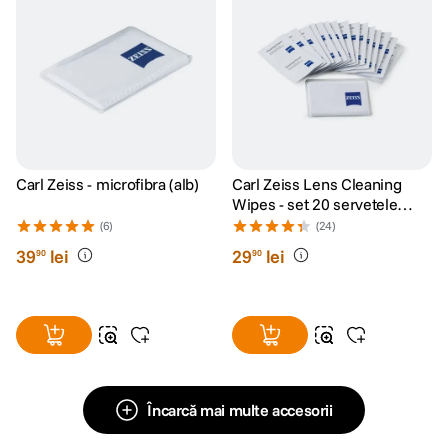
Carl Zeiss - microfibra (alb)
Carl Zeiss Lens Cleaning
Wipes - set 20 servetele
umede
(6)
(24)
39
lei
29
lei
90
90
Încarcă mai multe accesorii