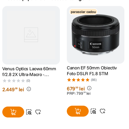
canon sx740 hs
parasolar cadou
5
.
lavaliera
6
.
card memorie
7
.
ulanzi
8
.
insta 360
Canon EF 50mm Obiectiv
Venus Optics Laowa 60mm
9
.
Foto DSLR F1.8 STM
f/2.8 2X Ultra-Macro -
montura Nikon FX, negru
(86)
godox
(0)
10
.
679
lei
99
2
.
449
lei
99
PRP:
799
lei
99