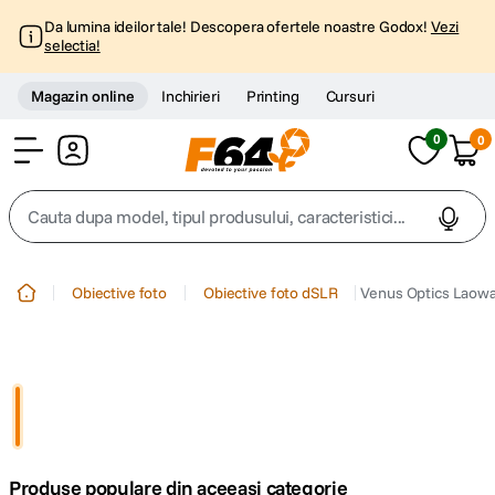
Da lumina ideilor tale! Descopera ofertele noastre Godox!
Vezi
selectia!
Magazin online
Inchirieri
Printing
Cursuri
0
0
Cont
Cauta dupa model, tipul produsului, caracteristici...
Top Cautari
Obiective foto
Obiective foto dSLR
Venus Optics Laowa
canon g7x
1
.
trepied
2
.
trepied telefon
3
.
Produse populare din aceeasi categorie
peak design
4
.