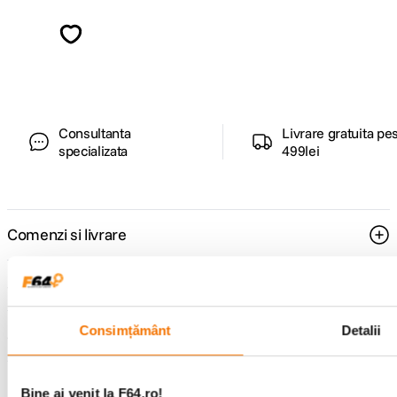
Descopera inspiratie, recomandari utile,
ghiduri foto-video si oferte pregatite special
pentru tine.
Consultanta
Livrare gratuita pe
specializata
499lei
Comenzi si livrare
Suport
Consimțământ
Detalii
Service si garantii
F64 Studio
Bine ai venit la F64.ro!