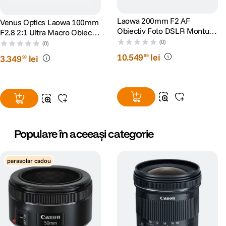
Laowa 200mm F2 AF
Venus Optics Laowa 100mm
Obiectiv Foto DSLR Montura
F2.8 2:1 Ultra Macro Obiectiv
EF
Foto DSLR Canon EF
(0)
(0)
10
.
549
lei
99
3
.
349
lei
99
Populare în aceeași categorie
parasolar cadou