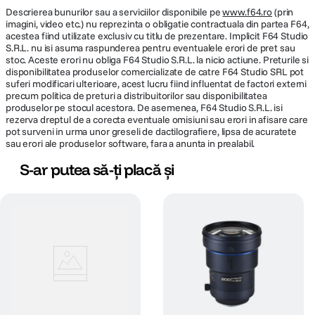
Descrierea bunurilor sau a serviciilor disponibile pe
www.f64.ro
(prin
imagini, video etc.) nu reprezinta o obligatie contractuala din partea F64,
acestea fiind utilizate exclusiv cu titlu de prezentare. Implicit F64 Studio
S.R.L. nu isi asuma raspunderea pentru eventualele erori de pret sau
stoc. Aceste erori nu obliga F64 Studio S.R.L. la nicio actiune. Preturile si
disponibilitatea produselor comercializate de catre F64 Studio SRL pot
suferi modificari ulterioare, acest lucru fiind influentat de factori externi
precum politica de preturi a distribuitorilor sau disponibilitatea
produselor pe stocul acestora. De asemenea, F64 Studio S.R.L. isi
rezerva dreptul de a corecta eventuale omisiuni sau erori in afisare care
pot surveni in urma unor greseli de dactilografiere, lipsa de acuratete
sau erori ale produselor software, fara a anunta in prealabil.
S-ar putea să-ți placă și