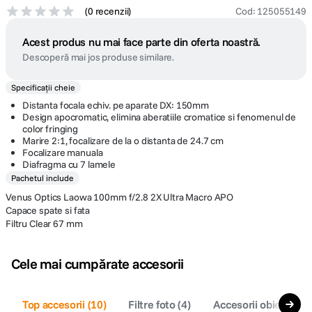
(
0 recenzii
)
Cod
:
125055149
Acest produs nu mai face parte din oferta noastră.
Descoperă mai jos produse similare.
Specificații cheie
Distanta focala echiv. pe aparate DX: 150mm
Design apocromatic, elimina aberatiile cromatice si fenomenul de
color fringing
Marire 2:1, focalizare de la o distanta de 24.7 cm
Focalizare manuala
Diafragma cu 7 lamele
Pachetul include
Venus Optics Laowa 100mm f/2.8 2X Ultra Macro APO
Capace spate si fata
Filtru Clear 67 mm
Cele mai cumpărate accesorii
Top accesorii
(
10
)
Filtre foto
(
4
)
Accesorii obiective f