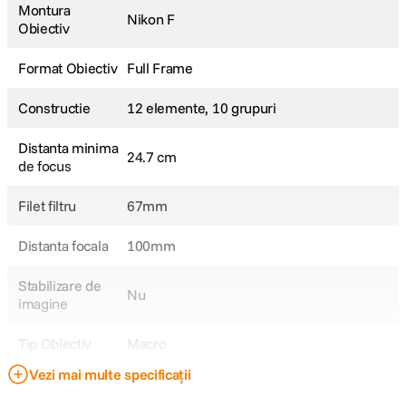
Montura
Nikon F
Obiectiv
Format Obiectiv
Full Frame
Constructie
12 elemente, 10 grupuri
Distanta minima
24.7 cm
de focus
Filet filtru
67mm
Distanta focala
100mm
Stabilizare de
Nu
imagine
Tip Obiectiv
Macro
Vezi mai multe specificații
Obiectiv Fix /
Fix
Zoom