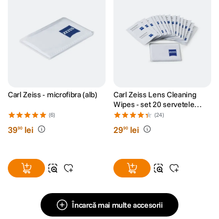
Carl Zeiss - microfibra (alb)
Carl Zeiss Lens Cleaning
Wipes - set 20 servetele
umede
(6)
(24)
39
lei
29
lei
90
90
Încarcă mai multe accesorii