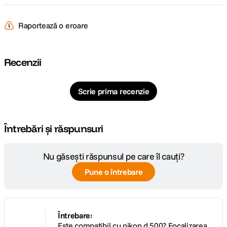
Focala Fixa
100mm
Raportează o eroare
Unghi de
24.4°
cuprindere
Recenzii
Raport marire
2x
Scrie prima recenzie
Nr. lamele
7
diafragma
Întrebări și răspunsuri
Diafragma
f/2.8
Maxima
Nu găsești răspunsul pe care îl cauți?
Plaja diafragme
f/2.8 - f/22
Pune o întrebare
Tip Focalizare
Manual Focus
DIMENSIUNE / GREUTATE:
Întrebare:
Este compatibil cu nikon d 500? Focalizarea