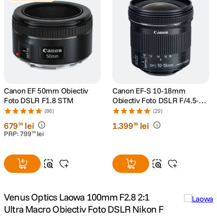
Canon EF 50mm Obiectiv
Canon EF-S 10-18mm
Foto DSLR F1.8 STM
Obiectiv Foto DSLR F/4.5-5.6
IS STM
(86)
(29)
679
lei
1
.
399
lei
99
99
PRP:
799
lei
99
Venus Optics Laowa 100mm F2.8 2:1
Ultra Macro Obiectiv Foto DSLR Nikon F