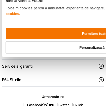
Bine ai venit la F64.ro!
Folosim cookies pentru a imbunatati experienta de navigare. P
Consultanta
Livrare gratuita pe
cookies.
specializata
499lei
Permitere toat
Comenzi si livrare
Personalizează
Suport
Service si garantii
F64 Studio
Urmareste-ne