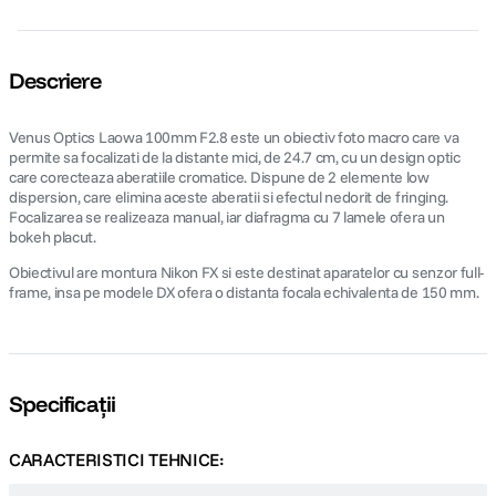
Descriere
Venus Optics Laowa 100mm F2.8 este un obiectiv foto macro care va
permite sa focalizati de la distante mici, de 24.7 cm, cu un design optic
care corecteaza aberatiile cromatice. Dispune de 2 elemente low
dispersion, care elimina aceste aberatii si efectul nedorit de fringing.
Focalizarea se realizeaza manual, iar diafragma cu 7 lamele ofera un
bokeh placut.
Obiectivul are montura Nikon FX si este destinat aparatelor cu senzor full-
frame, insa pe modele DX ofera o distanta focala echivalenta de 150 mm.
Specificații
CARACTERISTICI TEHNICE: