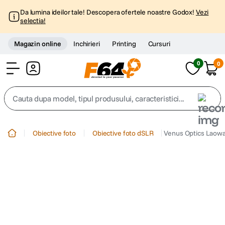
Da lumina ideilor tale! Descopera ofertele noastre Godox!
Vezi
selectia!
Magazin online
Inchirieri
Printing
Cursuri
0
0
Cont
Cauta dupa model, tipul produsului, caracteristici...
Top Cautari
Obiective foto
Obiective foto dSLR
Venus Optics Laowa
canon g7x
1
.
trepied
2
.
trepied telefon
3
.
peak design
4
.