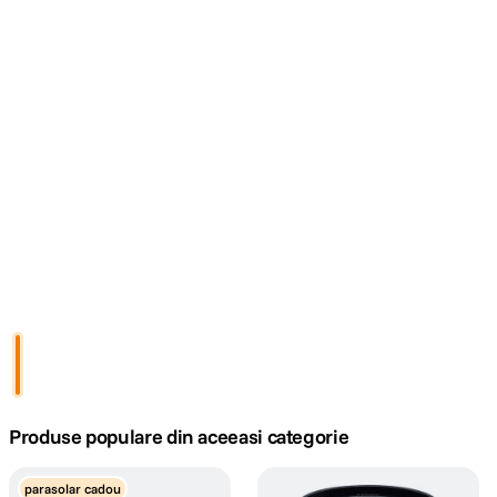
canon sx740 hs
5
.
lavaliera
6
.
card memorie
7
.
dji mic mini
8
.
dji osmo
9
.
insta 360
10
.
Produse populare din aceeasi categorie
parasolar cadou