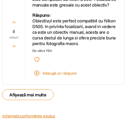
manuala este greoaie cu acest obiectiv?
Diametru
72 mm
maxim
Răspuns:
Obiectivul este perfect compatibil cu Nikon
Lungime
125 mm
D500. In privinta focalizarii, avand in vedere
0
ca este un obiectiv manual, acesta are o
Greutate
638 g
cursa destul de lunga si ofera precizie buna
voturi
pentru fotografia macro.
De către
F64
Adaugă un răspuns
Afișează mai multe
Informatii conformitate produs