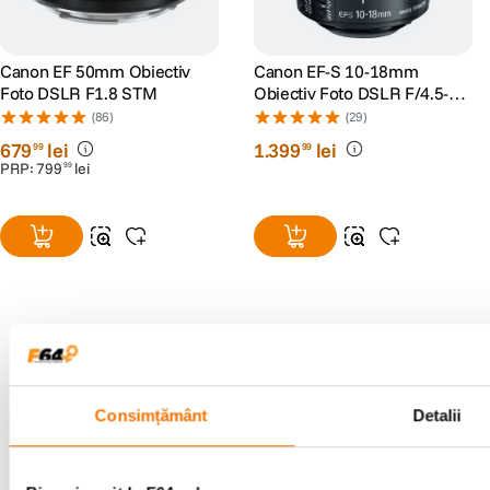
Canon EF 50mm Obiectiv
Canon EF-S 10-18mm
Foto DSLR F1.8 STM
Obiectiv Foto DSLR F/4.5-5.6
IS STM
(86)
(29)
679
lei
1
.
399
lei
99
99
PRP:
799
lei
99
Alatura-te comunitatii creatorilor
Descopera inspiratie, recomandari utile,
Consimțământ
Detalii
ghiduri foto-video si oferte pregatite special
pentru tine.