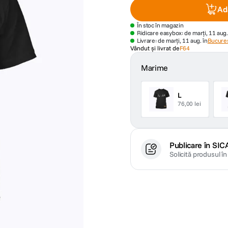
Ad
În stoc în magazin
Ridicare easybox: de marți, 11 aug.
Livrare: de marți, 11 aug. în
Bucures
Vândut și livrat de
F64
Marime
L
76,00 lei
Publicare în SIC
Solicită produsul î