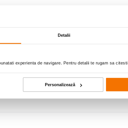
Detalii
natati experienta de navigare. Pentru detalii te rugam sa citest
labesti :)) intra la apa pana nu-l mai poti folosi , pacat ca este frumos am m
Personalizează
nzia