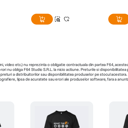
ni, video etc.) nu reprezinta o obligatie contractuala din partea F64, acestea 
ri nu obliga F64 Studio S.R.L. la nicio actiune. Preturile si disponibilitate
de preturi a distribuitorilor sau disponibilitatea produselor pe stocul acesto
ografiere, lipsa de acuratete sau erori ale produselor software, fara a anunta