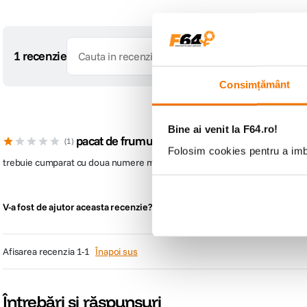
1 recenzie
Consimțământ
Bine ai venit la F64.ro!
pacat de frumuseta lui
1
Folosim cookies pentru a imbu
trebuie cumparat cu doua numere mai mare , dupa primele spalari trebuie sa s
Raporteaza rece
1
0
V-a fost de ajutor aceasta recenzie?
afisarea recenzia
1-1
Înapoi sus
Întrebări și răspunsuri