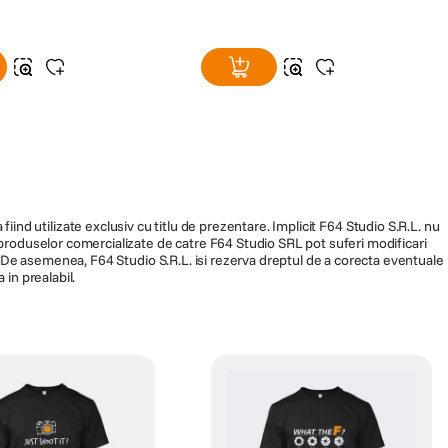
fiind utilizate exclusiv cu titlu de prezentare. Implicit F64 Studio S.R.L. nu
a produselor comercializate de catre F64 Studio SRL pot suferi modificari
ra. De asemenea, F64 Studio S.R.L. isi rezerva dreptul de a corecta eventuale
 in prealabil.