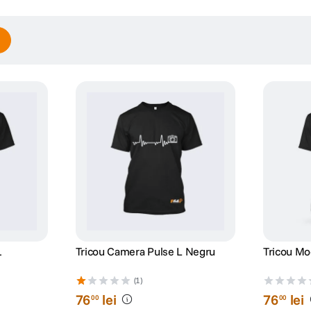
L
Tricou Camera Pulse L Negru
Tricou Mod
(1)
76
lei
76
lei
00
00