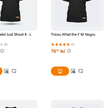
el Just Shoot It - L
Tricou What the F M Negru
(0)
(1)
76
lei
00