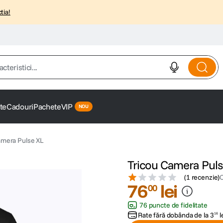
tia!
istici...
te
Cadouri
Pachete
VIP
amera Pulse XL
Tricou Camera Puls
(
1 recenzie
)
76
lei
00
76 puncte de fidelitate
Rate fără dobânda de la
3
l
16