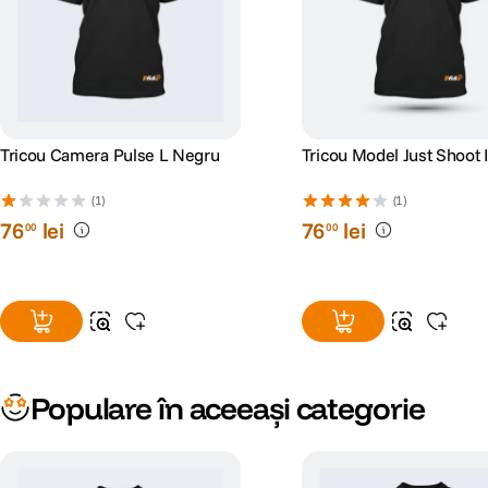
Tricou Camera Pulse L Negru
Tricou Model Just Shoot I
(1)
(1)
76
lei
76
lei
00
00
Populare în aceeași categorie