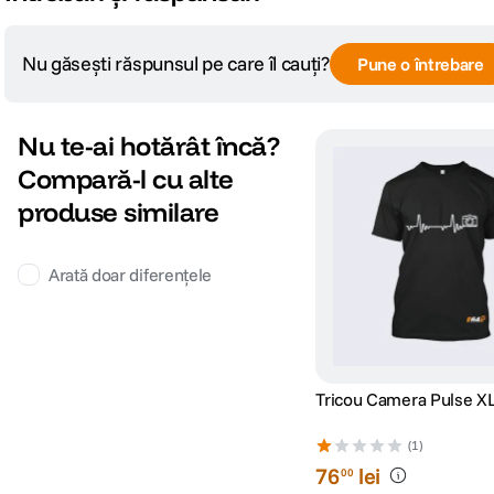
Nu găsești răspunsul pe care îl cauți?
Pune o întrebare
Nu te-ai hotărât încă?
Compară-l cu alte
produse similare
Arată doar diferențele
Tricou Camera Pulse X
(1)
76
lei
00