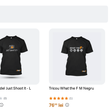
el Just Shoot It - L
Tricou What the F M Negru
(0)
(1)
76
lei
00