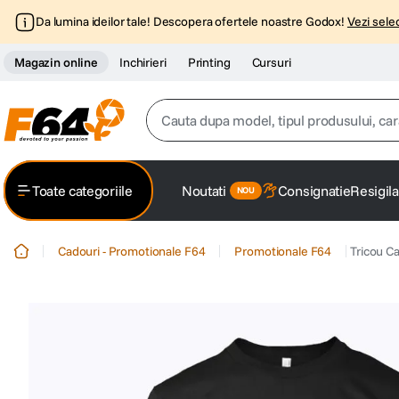
Da lumina ideilor tale! Descopera ofertele noastre Godox!
Vezi selec
Magazin online
Inchirieri
Printing
Cursuri
Cauta dupa model, tipul produsului, caracter
Top Cautari
Toate categoriile
Noutati
Consignatie
Resigila
canon g7x
1
.
Cadouri - Promotionale F64
Promotionale F64
Tricou C
trepied
2
.
trepied telefon
3
.
peak design
4
.
canon sx740 hs
5
.