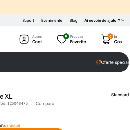
Suport
Evenimente
Blog
Ai nevoie de ajutor?
0
Produse
0
In
Cont
Favorite
Cos
Oferte special
e XL
Standard
Compara
Cod
:
125048475
ei
Vezi detalii