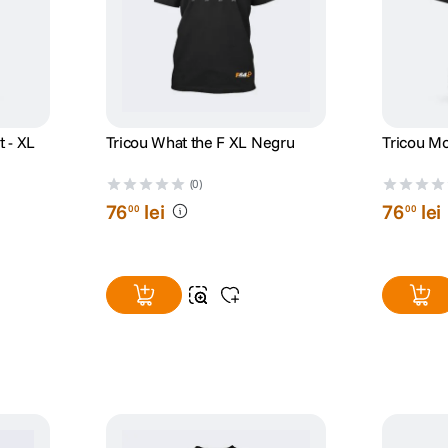
t - XL
Tricou What the F XL Negru
Tricou Mod
(0)
76
lei
76
lei
00
00