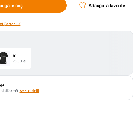
augă în coș
Adaugă la favorite
ti (Sectorul 3)
XL
76,00 lei
AP
n platformă.
Vezi detalii