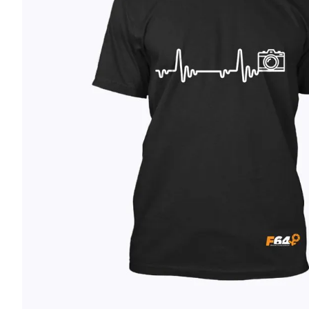
lavaliera
6
.
sony fx
7
.
card memorie
8
.
dji mic mini
9
.
dji osmo
10
.