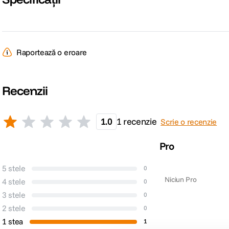
Raportează o eroare
Recenzii
1.0
1 recenzie
Scrie o recenzie
Pro
5 stele
0
Niciun Pro
4 stele
0
3 stele
0
2 stele
0
1 stea
1