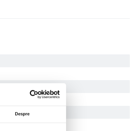
sfer ultra rapide si o extindere a capacitatii de stocare.
B 3.1.
e descarcat gratuit de pe site-ul oficial Transcend si de pe Google Play.
Despre