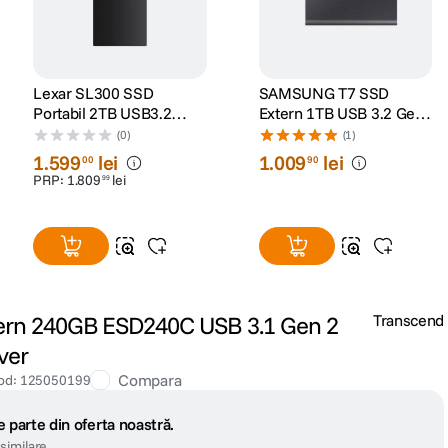
Lexar SL300 SSD
SAMSUNG T7 SSD
Portabil 2TB USB3.2
Extern 1TB USB 3.2 Gen
Gen2 pana la
2 Titan Grey
(0)
(1)
R1050/W1000
1
.
599
lei
1
.
009
lei
00
90
PRP:
1
.
809
lei
99
ern 240GB ESD240C USB 3.1 Gen 2
Transcend
ver
Compara
od
:
125050199
 parte din oferta noastră.
similare.