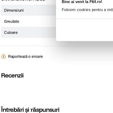
Bine ai venit la F64.ro!
Folosim cookies pentru a imbu
Dimensiuni
81.4x33.6x7.5 mm
Greutate
33 g
Culoare
Gri
Raportează o eroare
Recenzii
Întrebări și răspunsuri