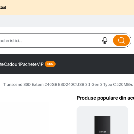
tia!
istici...
te
Cadouri
Pachete
VIP
Transcend SSD Extern 240GB ESD240C USB 3.1 Gen 2 Type C 520MB/s S
Produse populare din ac