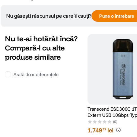
Nu găsești răspunsul pe care îl cauți?
Pune o întrebare
Nu te-ai hotărât încă?
Compară-l cu alte
produse similare
Arată doar diferențele
Transcend ESD300C 1
Extern USB 10Gbps Ty
(0)
1
.
749
lei
99