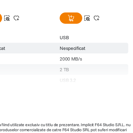
USB
cat
Nespecificat
2000 MB/s
2 TB
USB 3.2
Verde
.6 x 7.5 mm
96.5 x 53.6 x 12.5 mm
75 gr
fiind utilizate exclusiv cu titlu de prezentare. Implicit F64 Studio S.R.L. nu
a produselor comercializate de catre F64 Studio SRL pot suferi modificari