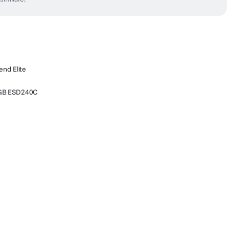
end Elite
0GB ESD240C