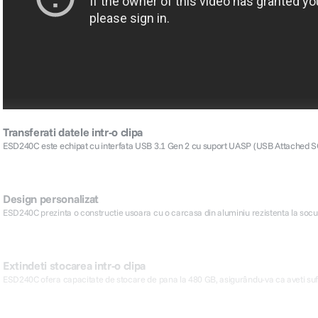
Transferati datele intr-o clipa
ESD240C este echipat cu interfata USB 3.1 Gen 2 cu suport UASP (USB Attached SCSI
Design personalizat
ESD240C prezinta o constructie usoara cu o carcasa din aluminiu rezistenta la socuri, 
Extindeti stocarea intr-o clipa
ESD240C ofera capacitate de stocare de pana la 480 GB, asigurându-va ca aveti sufici