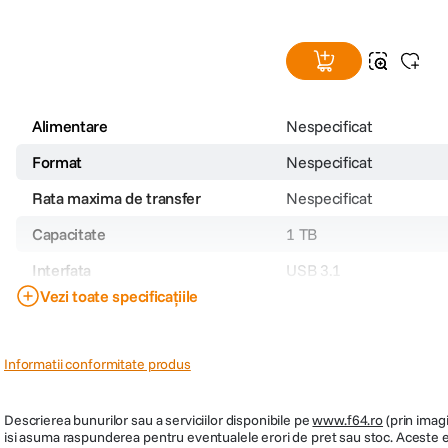
Alimentare
Nespecificat
Format
Nespecificat
Rata maxima de transfer
Nespecificat
Capacitate
1 TB
Interfata
USB 3.1
Vezi toate specificațiile
Culoare
Albastru
Dimensiuni
Informatii conformitate produs
Greutate
Descrierea bunurilor sau a serviciilor disponibile pe
www.f64.ro
(prin imagi
isi asuma raspunderea pentru eventualele erori de pret sau stoc. Aceste ero