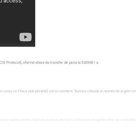
 Protocol), oferind viteze de transfer de pana la 520MB / s.
ceea ce il face atat portabil, cat si rezistent. Textura robusta si nuanta de argint co
ent spatiu pentru copii de rezerva, precum si stocarea imaginilor dvs. de rezolutie ma