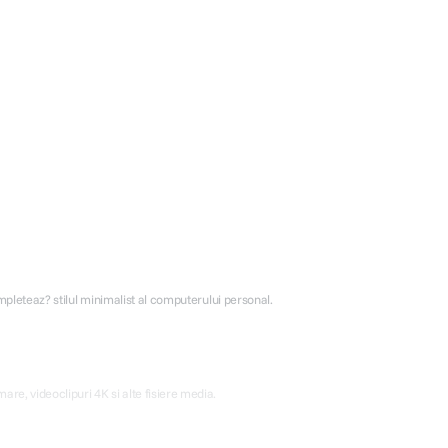
mpleteaz? stilul minimalist al computerului personal.
re, videoclipuri 4K si alte fisiere media.