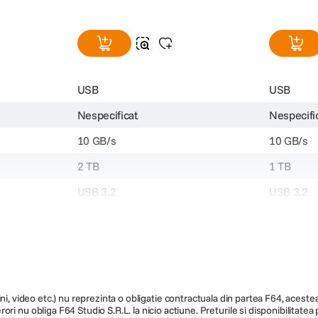
USB
USB
Nespecificat
Nespecifi
10 GB/s
10 GB/s
2 TB
1 TB
USB 3.2
USB 3.2
Gri
Gri
81.4 x 33.6 x 7.5 mm
81.4 x 33
31gr
31gr
ni, video etc.) nu reprezinta o obligatie contractuala din partea F64, acestea 
ri nu obliga F64 Studio S.R.L. la nicio actiune. Preturile si disponibilitate