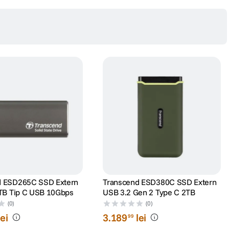
d ESD265C SSD Extern
Transcend ESD380C SSD Extern
1TB Tip C USB 10Gbps
USB 3.2 Gen 2 Type C 2TB
(0)
(0)
lei
3
.
189
lei
99