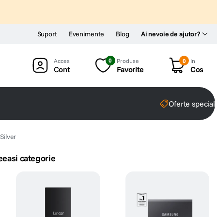
Suport
Evenimente
Blog
Ai nevoie de ajutor?
0
Produse
0
In
Cont
Favorite
Cos
Oferte special
ilver
eeasi categorie