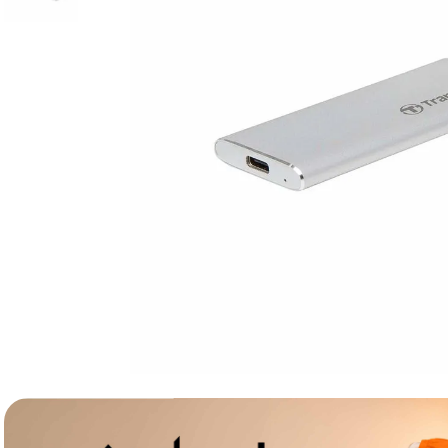
lavaliera
6
.
sony fx
7
.
card memorie
8
.
dji mic mini
9
.
dji osmo
10
.