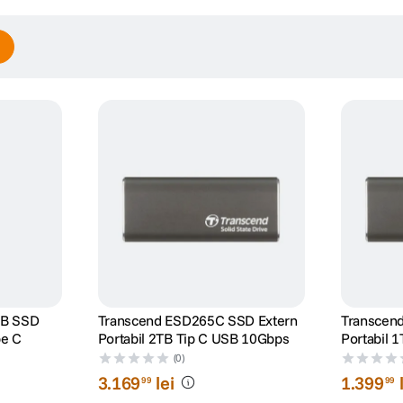
TB SSD
Transcend ESD265C SSD Extern
Transcen
pe C
Portabil 2TB Tip C USB 10Gbps
Portabil 
(0)
3
.
169
lei
1
.
399
99
99