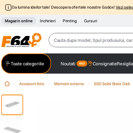
Da lumina ideilor tale! Descopera ofertele noastre Godox!
Vezi selec
Magazin online
Inchirieri
Printing
Cursuri
Cauta dupa model, tipul produsului, caracter
Top Cautari
Toate categoriile
Noutati
Consignatie
Resigila
canon g7x
1
.
Accesorii foto
Memorii externe
SSD Solid State Disk
trepied
2
.
trepied telefon
3
.
peak design
4
.
canon sx740 hs
5
.