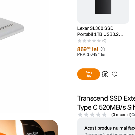
Lexar SL300 SSD
Portabil 1TB USB3.2
Gen2 pana la
(0)
R1050/W1000
869
lei
90
PRP:
1
.
049
lei
90
Transcend SSD Ext
Type C 520MB/s Sil
(
0 recenzii
)
C
Acest produs nu mai face
Descoperă mai jos produse 