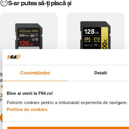
S-ar putea să-ți placă și
Consimțământ
Detalii
SanDisk Extreme PRO Card
Lexar Card de Memorie
de Memorie SD 128GB
SDXC Professional UHS-II BL
SDXC UHS-I Class 10 U3 V30
1800x 128GB V60 Gold
(87)
(5)
+ 2 Ani RescuePRO Deluxe
Bine ai venit la F64.ro!
279
lei
499
lei
00
99
PRP:
339
lei
PRP:
729
lei
90
90
Folosim cookies pentru a imbunatati experienta de navigare. P
Politica de cookies.