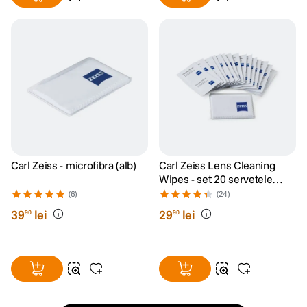
Carl Zeiss - microfibra (alb)
Carl Zeiss Lens Cleaning
Wipes - set 20 servetele
umede
(6)
(24)
39
lei
29
lei
90
90