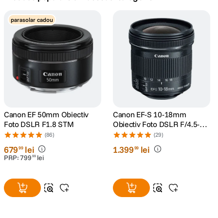
canon sx740 hs
parasolar cadou
5
.
lavaliera
6
.
sony fx
7
.
card memorie
8
.
dji mic mini
Canon EF 50mm Obiectiv
Canon EF-S 10-18mm
9
.
Foto DSLR F1.8 STM
Obiectiv Foto DSLR F/4.5-5.6
IS STM
(86)
(29)
dji osmo
10
.
679
lei
1
.
399
lei
99
99
PRP:
799
lei
99