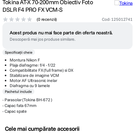
Tokina AT-X 70-200mm Obiectiv Foto
DSLR F4 PRO FX VCM-S
(
0 recenzii
)
Cod
:
125012741
Acest produs nu mai face parte din oferta noastră.
Descoperă mai jos produse similare.
Specificații cheie
Montura Nikon F
Plaja diafragme: f/4 - f/22
Compatibilitate FX (full frame) si DX
Stabilizare de imagine VCM
Motor AF Ultrasonic inelar
Diafragma cu 9 lamele
Pachetul include
- Parasolar (Tokina BH-672 )
- Capac fata 67mm
- Capac spate
Cele mai cumpărate accesorii