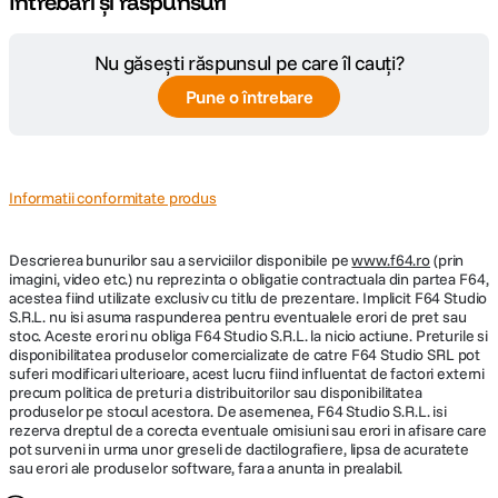
Întrebări și răspunsuri
Nr. lamele
9
diafragma
Nu găsești răspunsul pe care îl cauți?
Plaja diafragme
f/4 - f/22
Pune o întrebare
Tip Focalizare
Autofocus
Parasolar inclus
-
Informatii conformitate produs
DIMENSIUNE / GREUTATE:
Descrierea bunurilor sau a serviciilor disponibile pe
www.f64.ro
(prin
imagini, video etc.) nu reprezinta o obligatie contractuala din partea F64,
Diametru
acestea fiind utilizate exclusiv cu titlu de prezentare. Implicit F64 Studio
82 mm
maxim
S.R.L. nu isi asuma raspunderea pentru eventualele erori de pret sau
stoc. Aceste erori nu obliga F64 Studio S.R.L. la nicio actiune. Preturile si
disponibilitatea produselor comercializate de catre F64 Studio SRL pot
Lungime
168 mm
suferi modificari ulterioare, acest lucru fiind influentat de factori externi
precum politica de preturi a distribuitorilor sau disponibilitatea
Greutate
980 g
produselor pe stocul acestora. De asemenea, F64 Studio S.R.L. isi
rezerva dreptul de a corecta eventuale omisiuni sau erori in afisare care
pot surveni in urma unor greseli de dactilografiere, lipsa de acuratete
sau erori ale produselor software, fara a anunta in prealabil.