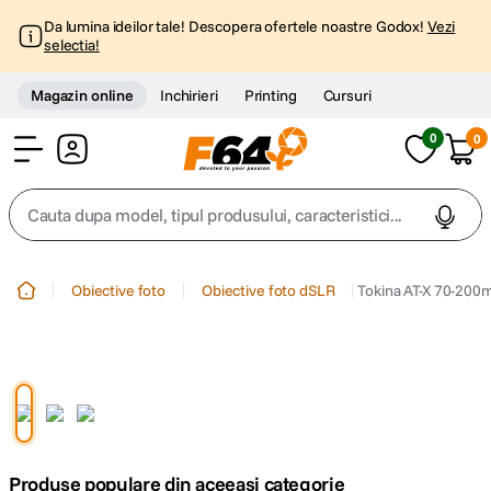
Da lumina ideilor tale! Descopera ofertele noastre Godox!
Vezi
selectia!
Magazin online
Inchirieri
Printing
Cursuri
0
0
Cont
Cauta dupa model, tipul produsului, caracteristici...
Top Cautari
Obiective foto
Obiective foto dSLR
Tokina AT-X 70-200
canon g7x
1
.
trepied
2
.
trepied telefon
3
.
Produse populare din aceeasi categorie
peak design
4
.