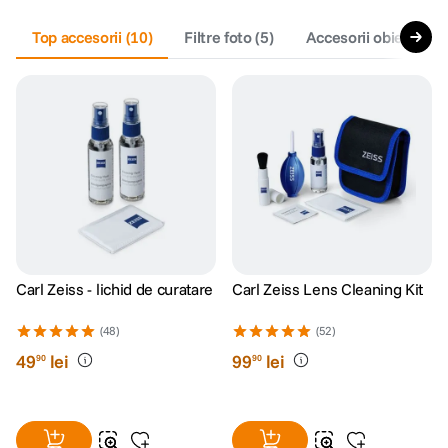
Top accesorii
(
10
)
Filtre foto
(
5
)
Accesorii obiective f
Carl Zeiss - lichid de curatare
Carl Zeiss Lens Cleaning Kit
(48)
(52)
49
lei
99
lei
90
90