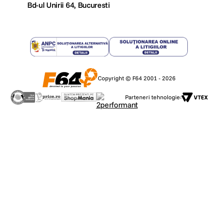
Bd-ul Unirii 64, Bucuresti
Copyright © F64 2001 - 2026
Parteneri tehnologie: