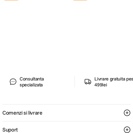
Alatura-te comunitatii creatorilor
Descopera inspiratie, recomandari utile,
ghiduri foto-video si oferte pregatite special
pentru tine.
Consultanta
Livrare gratuita pe
specializata
499lei
Comenzi si livrare
Suport