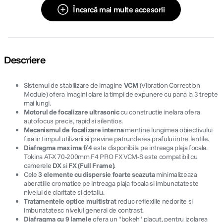
Încarcă mai multe accesorii
Descriere
Sistemul de stabilizare de imagine
VCM
(Vibration Correction
Module) ofera imagini clare la timpi de expunere cu pana la 3 trepte
mai lungi.
Motorul de focalizare ultrasonic
cu constructie inelara ofera
autofocus precis, rapid si silentios.
Mecanismul de focalizare interna
mentine lungimea obiectivului
fixa in timpul utilizarii si previne patrunderea prafului intre lentile.
Diafragma maxima f/4
este disponibila pe intreaga plaja focala.
Tokina AT-X 70-200mm F4 PRO FX VCM-S este compatibil cu
camerele
DX
si
FX (Full Frame)
.
Cele
3 elemente cu dispersie foarte scazuta
minimalizeaza
aberatiile cromatice pe intreaga plaja focala si imbunatateste
nivelul de claritate si detaliu.
Tratamentele optice multistrat
reduc reflexiile nedorite si
imbunatatesc nivelul general de contrast.
Diafragma cu 9 lamele
ofera un "bokeh" placut, pentru izolarea