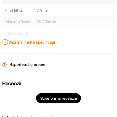
Filet filtru
77mm
Distanta focala
70-200mm
Stabilizare de
Nu
imagine
Vezi mai multe specificații
Tip Obiectiv
Tele
Obiectiv Fix /
Zoom
Raportează o eroare
Zoom
Focala Zoom
70-200mm
Recenzii
Unghi de
-
cuprindere
Scrie prima recenzie
Raport marire
0.28×